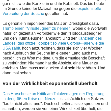
gar nicht wie die Kanzlerin und ihr Kabinett. Das bis heute
im Grunde keinerlei Maßnahme gegen die
expotenzielle
Verbreitung der Seuche
getroffen hat.
Es gehört ein imponierendes Maß an Dreistigkeit dazu,
Trump einen "Virusleugner" zu nennen,
wobei die Wortwahl
natürlich gezielt an Vorbilder wie den "Holocaustleugner"
und den "Klimaleugner" anknüpft. Und der
Kanzlerin des
Landes, das offiziell doppelt so viele Corona-Fälle wie die
USA zählt,
hoch anzurechnen, dass sie sich vier Wochen
nach Ausbruch der Seuche im eigenen Land auch mal
persönlich zu Wort meldete, um die ermutigende Botschaft
zu verkünden: Niemand hat die Absicht, eine Mauer zu
errichten. Man muss mal gucken. Auf sein Herz hören. Und
dann mal sehen.
Von der Wirklichkeit exponentiell überholt
Das Harscheste an Kritik am Totalversagen der Regierung
in der größten Krise der Neuzeit
ist tatsächlich der Satz es
"laufe nicht alles rund". Doch schneller als sie sprechen und
schreiben, werden sie von einer Wirklichkeit überholt, die