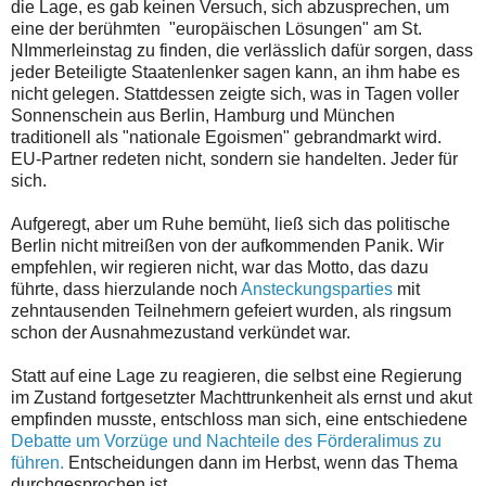
die Lage, es gab keinen Versuch, sich abzusprechen, um
eine der berühmten "europäischen Lösungen" am St.
NImmerleinstag zu finden, die verlässlich dafür sorgen, dass
jeder Beteiligte Staatenlenker sagen kann, an ihm habe es
nicht gelegen. Stattdessen zeigte sich, was in Tagen voller
Sonnenschein aus Berlin, Hamburg und München
traditionell als "nationale Egoismen" gebrandmarkt wird.
EU-Partner redeten nicht, sondern sie handelten. Jeder für
sich.
Aufgeregt, aber um Ruhe bemüht, ließ sich das politische
Berlin nicht mitreißen von der aufkommenden Panik. Wir
empfehlen, wir regieren nicht, war das Motto, das dazu
führte, dass hierzulande noch
Ansteckungsparties
mit
zehntausenden Teilnehmern gefeiert wurden, als ringsum
schon der Ausnahmezustand verkündet war.
Statt auf eine Lage zu reagieren, die selbst eine Regierung
im Zustand fortgesetzter Machttrunkenheit als ernst und akut
empfinden musste, entschloss man sich, eine entschiedene
Debatte um Vorzüge und Nachteile des Förderalimus zu
führen.
Entscheidungen dann im Herbst, wenn das Thema
durchgesprochen ist.