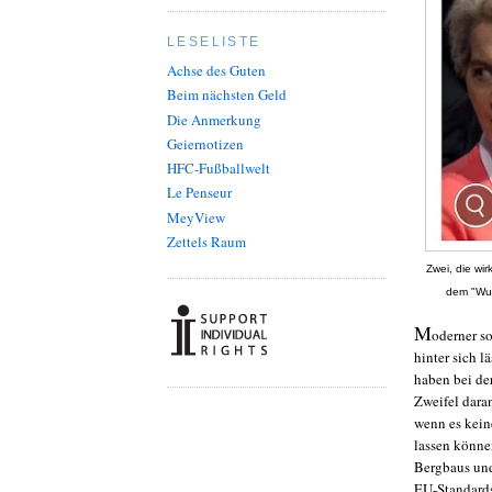
LESELISTE
Achse des Guten
Beim nächsten Geld
Die Anmerkung
Geiernotizen
HFC-Fußballwelt
Le Penseur
MeyView
Zettels Raum
Zwei, die wi
dem "Wum
M
oderner so
hinter sich 
haben bei de
Zweifel dara
wenn es kein
lassen könne
Bergbaus und 
EU-Standard