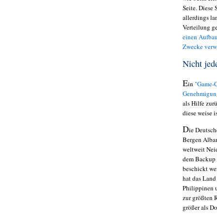
Seite. Diese
allerdings la
Verteilung g
einen Aufba
Zwecke ver
Nicht jede
E
in
"Game-C
Genehmigung
als Hilfe zu
diese weise 
D
ie Deutsc
Bergen Alban
weltweit Nei
dem Backup a
beschickt we
hat das Land 
Philippinen 
zur größten 
größer als Do