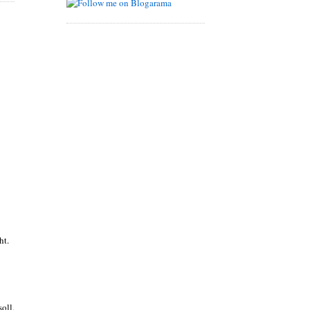
ht.
oll,