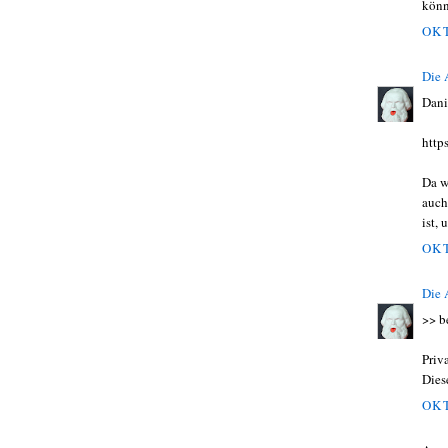
könn
OKT
Die
Dani
http
Da w
auch
ist,
OKT
Die
>> b
Priv
Diese
OKT