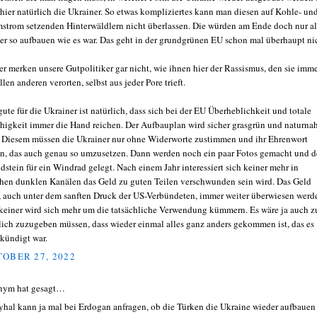
 hier natürlich die Ukrainer. So etwas kompliziertes kann man diesen auf Kohle- un
strom setzenden Hinterwäldlern nicht überlassen. Die würden am Ende doch nur al
er so aufbauen wie es war. Das geht in der grundgrünen EU schon mal überhaupt ni
er merken unsere Gutpolitiker gar nicht, wie ihnen hier der Rassismus, den sie imm
llen anderen verorten, selbst aus jeder Pore trieft.
gute für die Ukrainer ist natürlich, dass sich bei der EU Überheblichkeit und totale
higkeit immer die Hand reichen. Der Aufbauplan wird sicher grasgrün und naturna
. Diesem müssen die Ukrainer nur ohne Widerworte zustimmen und ihr Ehrenwort
n, das auch genau so umzusetzen. Dann werden noch ein paar Fotos gemacht und d
dstein für ein Windrad gelegt. Nach einem Jahr interessiert sich keiner mehr in
hen dunklen Kanälen das Geld zu guten Teilen verschwunden sein wird. Das Geld
, auch unter dem sanften Druck der US-Verbündeten, immer weiter überwiesen werd
keiner wird sich mehr um die tatsächliche Verwendung kümmern. Es wäre ja auch z
lich zuzugeben müssen, dass wieder einmal alles ganz anders gekommen ist, das es
kündigt war.
OBER 27, 2022
nym hat gesagt…
hal kann ja mal bei Erdogan anfragen, ob die Türken die Ukraine wieder aufbauen