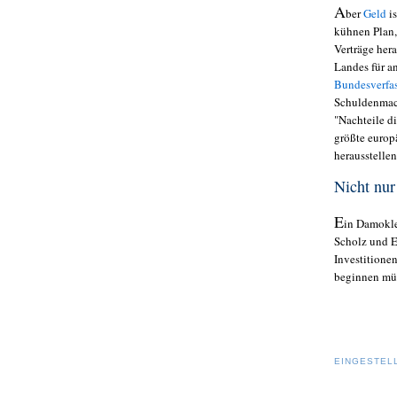
A
ber
Geld
i
kühnen Plan,
Verträge her
Landes für a
Bundesverfa
Schuldenmach
"Nachteile di
größte europä
herausstellen
Nicht nur
E
in Damokle
Scholz und E
Investitione
beginnen müs
EINGESTEL