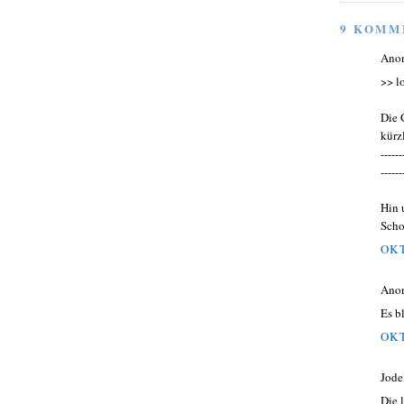
9 KOMM
Ano
>> l
Die 
kürz
------
------
Hin 
Scho
OKT
Ano
Es b
OKT
Jode
Die 