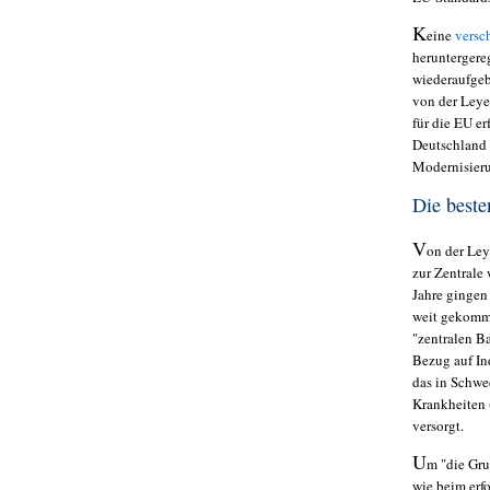
K
eine
versc
heruntergere
wiederaufgeb
von der Leye
für die EU e
Deutschland 
Modernisieru
Die best
V
on der Ley
zur Zentrale 
Jahre gingen 
weit gekomme
"zentralen Ba
Bezug auf In
das in Schwe
Krankheiten 
versorgt.
U
m "die Gru
wie beim erf