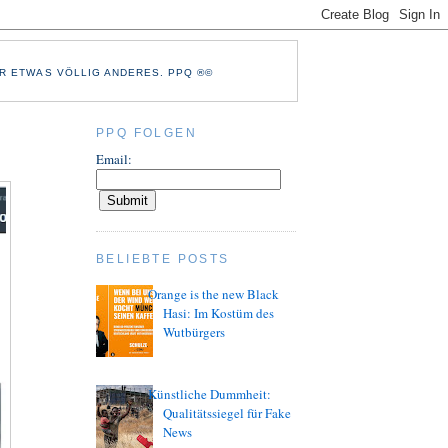
R ETWAS VÖLLIG ANDERES. PPQ ®©
PPQ FOLGEN
Email:
BELIEBTE POSTS
Orange is the new Black
Hasi: Im Kostüm des
Wutbürgers
Künstliche Dummheit:
Qualitätssiegel für Fake
News