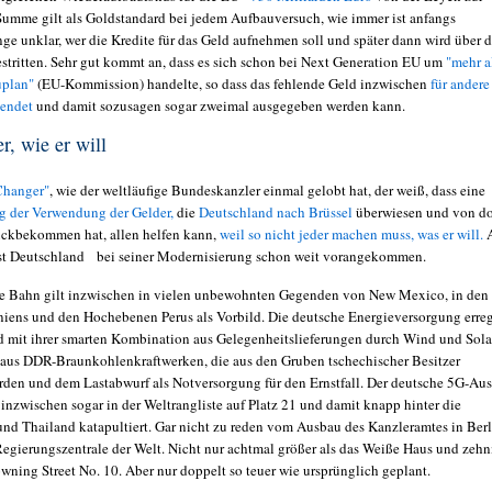
 Summe gilt als Goldstandard bei jedem Aufbauversuch, wie immer ist anfangs
nge unklar, wer die Kredite für das Geld aufnehmen soll und später dann wird über d
estritten. Sehr gut kommt an, dass es sich schon bei Next Generation EU um
"mehr a
uplan"
(EU-Kommission) handelte, so dass das fehlende Geld inzwischen
für andere
wendet
und damit sozusagen sogar zweimal ausgegeben werden kann.
r, wie er will
hanger"
, wie der weltläufige Bundeskanzler einmal gelobt hat, der weiß, dass eine
 der Verwendung der Gelder,
die
Deutschland nach Brüssel
überwiesen und von do
rückbekommen hat, allen helfen kann,
weil so nicht jeder machen muss, was er will.
A
ist Deutschland bei seiner Modernisierung schon weit vorangekommen.
he Bahn gilt inzwischen in vielen unbewohnten Gegenden von New Mexico, in den
iens und den Hochebenen Perus als Vorbild. Die deutsche Energieversorgung erre
d mit ihrer smarten Kombination aus Gelegenheitslieferungen durch Wind und Sola
us DDR-Braunkohlenkraftwerken, die aus den Gruben tschechischer Besitzer
rden und dem Lastabwurf als Notversorgung für den Ernstfall. Der deutsche 5G-Au
inzwischen sogar in der Weltrangliste auf Platz 21 und damit knapp hinter die
und Thailand katapultiert. Gar nicht zu reden vom Ausbau des Kanzleramtes in Berl
Regierungszentrale der Welt. Nicht nur achtmal größer als das Weiße Haus und zeh
wning Street No. 10. Aber nur doppelt so teuer wie ursprünglich geplant.