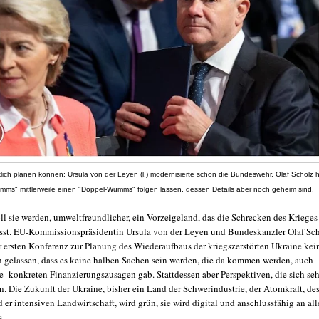
rklich planen können: Ursula von der Leyen (l.) modernisierte schon die Bundeswehr, Olaf Scholz 
ms" mittlerweile einen "Doppel-Wumms" folgen lassen, dessen Details aber noch geheim sind.
ll sie werden, umweltfreundlicher, ein Vorzeigeland, das die Schrecken des Krieges
lässt. EU-Kommissionspräsidentin Ursula von der Leyen und Bundeskanzler Olaf Sc
r ersten Konferenz zur Planung des Wiederaufbaus der kriegszerstörten Ukraine kei
n gelassen, dass es keine halben Sachen sein werden, die da kommen werden, auch
e konkreten Finanzierungszusagen gab. Stattdessen aber Perspektiven, die sich se
n. Die Zukunft der Ukraine, bisher ein Land der Schwerindustrie, der Atomkraft, de
er intensiven Landwirtschaft, wird grün, sie wird digital und anschlussfähig an all
s.