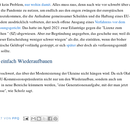
st kein Problem,
nur wohin damit
. Alles muss raus, denn nach wie vor schwebt über
 die Pandemie zu nutzen, um endlich aus den engen zwängen der europäischen
auszukommen, die die Aufnahme gemeinsamer Schulden und die Haftung eines EU-
ndere ausdrücklich verbieten, der noch offene Ausgang eines
Verfahrens vor dem
ssungsgericht.
Das hatte im April 2021 zwar Eilanträge gegen die "Lizenz zum
en " (SZ) abgewiesen. Aber zur Begründung angegeben, das geschehe nur, weil di
eser Entscheidung weniger schwer wiegen" als die, die einträten, wenn der bisher
ische Geldtopf vorläufig gestoppt, er sich
später
aber doch als verfassungsgemäß
 sollte.
 einfach Wiederaufbauen
sschwert, das über der Modernisierung der Ukraine nicht hängen wird. Da sich Ola
U-Kommissionspräsidentin nicht nur um den Wiederaufbau, sondern auch um
n in neue Bereiche kümmern werden, "eine Generationenaufgabe, mit der man jetzt
se", wie Scholz sagt.
LT VON
PPQ