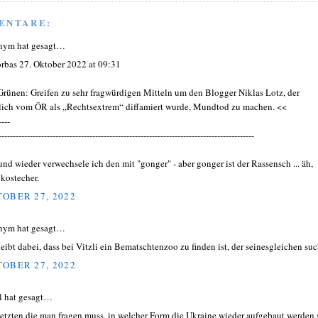
ENTARE:
nym hat gesagt…
orbas 27. Oktober 2022 at 09:31
Grünen: Greifen zu sehr fragwürdigen Mitteln um den Blogger Niklas Lotz, der
lich vom ÖR als „Rechtsextrem“ diffamiert wurde, Mundtod zu machen. <<
----
------------------------------------------------------------------------------------------
und wieder verwechsele ich den mit "gonger" - aber gonger ist der Rassensch ... äh,
kostecher.
OBER 27, 2022
nym hat gesagt…
leibt dabei, dass bei Vitzli ein Bematschtenzoo zu finden ist, der seinesgleichen suc
OBER 27, 2022
l hat gesagt…
letzten die man fragen muss, in welcher Form die Ukraine wieder aufgebaut werden s