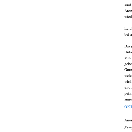
sind
Atom
wied
Leid
bei a
Das 
Unfä
sein
gebe
Grun
welc
wird
und 
pein
ange
OKT
Ano
Shmy