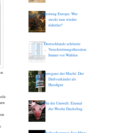
Festung Europa: Wer
steckt nun wieder
dahitler?
Deutschlands schönste
Verschwörungstheorien:
Immer vor Wahlen
Arroganz der Macht: Der
hat
Duftverkäufer als
Hassfigur
holz
nen
Für die Umwelt: Einmal
die Woche Dackeltag
hen
s
e
Heißer Sommer: Von Hitze