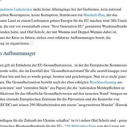
hiedenen Ladestecker
mehr, keine Alleingänge bei der Gasbremse, kein national
gelten Benzinpreise, keine Korruption. Stattdessen ein
Marshall-Plan
, der das
aute Land zu einem Lieferanten grüner Energie für die EU machen wird. Mit Ursul
n, die erst vor zweieinhalb einen "Next Generation EU" genannten Wiederaufbaufo
rfunden hatte, und Olaf Scholz, der mit Wumms und Doppel-Wumms dabei ist,
aus der Krise zu führen, stehen zwei erfahrene Aufbaumanager bereit, die
ng zu organisieren.
en Aufbaumanager
en gilt als Erfinderin der EU-Gesundheitsunion, in der die Europäische Kommissi
werde sollte, die im Ernstfall den "Gesundheitsnotstand"für alle ausruft.knappe zwe
Faxe hin und her, es wurde getagt, beraten und geschwiegen. Nun ist es nicht ganz 
n. Die Gesundheitsunion besteht nach der eben erfolgten
Beschlussfassung
aus
usteinen" und "zentralen Säule" aus Papier, die die "nationalen Meldepflichten in
dikatoren für das öffentliche Gesundheitswesen auf den neuesten Stand" bringen u
den sitzende Europäischen Zentrums für die Prävention und die Kontrolle von
(ECDC) mit seinen 290 Mitarbeitenden mit einem "ausgeweiteten Mandat" (Euroak
ndlagen für die Zukunft der Ukraine schaffen" (n-tv) stehen Olaf Scholz und - gena
olgreichen Wiederaufbaufonds für die EU -
750 Milliarden Euro
von der Leyen zur