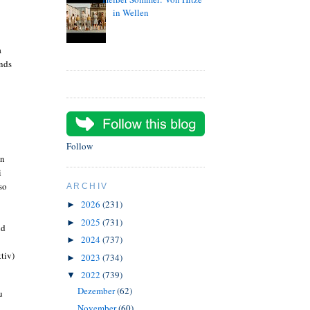
in Wellen
a
nds
Follow
on
i
so
ARCHIV
2026
(231)
►
2025
(731)
►
nd
2024
(737)
►
tiv)
2023
(734)
►
2022
(739)
▼
Dezember
(62)
u
November
(60)