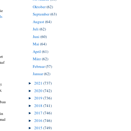
Oktober
(62)
ie
September
(63)
ls
August
(64)
Juli
(62)
Juni
(60)
Mai
(64)
April
(61)
rt
März
(62)
uf
Februar
(57)
Januar
(62)
2021
(737)
►
gt
r,
2020
(742)
►
2019
(736)
►
sbau
2018
(741)
►
2017
(746)
in
►
nmal
2016
(746)
►
2015
(749)
►