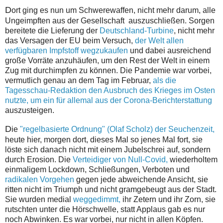
D
ort ging es nun um Schwerewaffen, nicht mehr darum, alle
Ungeimpften aus der Gesellschaft auszuschließen. Sorgen
bereitete die Lieferung der
Deutschland-Turbine
, nicht mehr
das Versagen der EU beim Versuch,
der Welt allen
verfügbaren Impfstoff wegzukaufen
und dabei ausreichend
große Vorräte anzuhäufen, um den Rest der Welt in einem
Zug mit durchimpfen zu können. Die Pandemie war vorbei,
vermutlich genau an dem Tag im Februar,
als die
Tagesschau-Redaktion den Ausbruch des Krieges im Osten
nutzte, um ein für allemal aus der Corona-Berichterstattung
auszusteigen.
D
ie
"regelbasierte Ordnung" (Olaf Scholz) der Seuchenzeit,
heute hier, morgen dort, dieses Mal so jenes Mal fort, sie
löste sich danach nicht mit einem Jubelschrei auf, sondern
durch Erosion. Die
Verteidiger von Null-Covid,
wiederholtem
einmaligem Lockdown, Schließungen, Verboten und
radikalen Vorgehen
gegen jede abweichende Ansicht, sie
ritten nicht im Triumph und nicht gramgebeugt aus der Stadt.
Sie wurden medial
weggedimmt,
ihr Zetern und ihr Zorn, sie
rutschten unter die Hörschwelle, statt Applaus gab es nur
noch Abwinken. Es war vorbei, nur nicht in allen Köpfen.