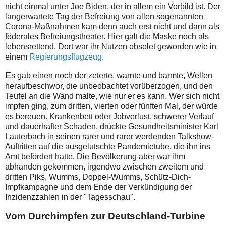
nicht einmal unter Joe Biden, der in allem ein Vorbild ist. Der
langerwartete Tag der Befreiung von allen sogenannten
Corona-Maßnahmen kam denn auch erst nicht und dann als
föderales Befreiungstheater. Hier galt die Maske noch als
lebensrettend. Dort war ihr Nutzen obsolet geworden wie in
einem
Regierungsflugzeug.
E
s gab einen noch der zeterte, warnte und barmte, Wellen
heraufbeschwor, die unbeobachtet vorüberzogen, und den
Teufel an die Wand malte, wie nur er es kann. Wer sich nicht
impfen ging, zum dritten, vierten oder fünften Mal, der würde
es bereuen. Krankenbett oder Jobverlust, schwerer Verlauf
und dauerhafter Schaden, drückte Gesundheitsminister Karl
Lauterbach in seinen rarer und rarer werdenden Talkshow-
Auftritten auf die ausgelutschte Pandemietube, die ihn ins
Amt befördert hatte. Die Bevölkerung aber war ihm
abhanden gekommen, irgendwo zwischen zweitem und
dritten Piks, Wumms, Doppel-Wumms, Schütz-Dich-
Impfkampagne und dem Ende der Verkündigung der
Inzidenzzahlen in der "Tagesschau".
Vom Durchimpfen zur Deutschland-Turbine