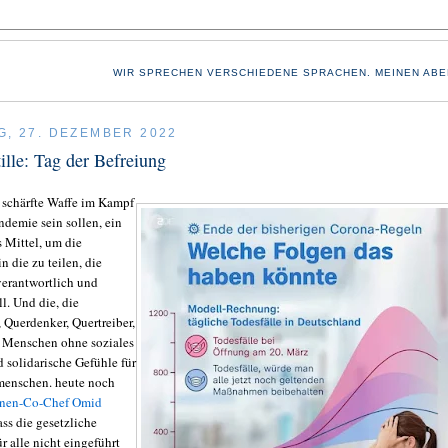
WIR SPRECHEN VERSCHIEDENE SPRACHEN. MEINEN ABE
G, 27. DEZEMBER 2022
tille: Tag der Befreiung
e schärfte Waffe im Kampf
ndemie sein sollen, ein
es Mittel, um die
in die zu teilen, die
erantwortlich und
l. Und die, die
 Querdenker, Quertreiber,
 Menschen ohne soziales
 solidarische Gefühle für
menschen. heute noch
nen-Co-Chef Omid
ass die gesetzliche
ür alle nicht eingeführt