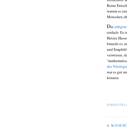
Keine Entsch
warum es zu
Menschen abz
D
ie
eifrigst
einfach: Es i
Hetzer, Hass
braucht es, 
und Empfehlun
verweisen, d
"mathematisc
des Virologe
war es gut un
können.
EINGESTEL
4 KOMM