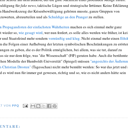
uldigung für
fake news
, taktische Lügen und strategische Irrtümer. Keine Erklärung
m Handwerkszeug der Krisenbewältigung gehören musste, ganze Gruppen von
uwerten, abzuurteilen und als
Schuldige an den Pranger
zu stellen.
en Propagandisten der einfachsten Wahrheiten
machen es sich einmal mehr ganz
st wieder so,
wie gesagt wird
, wer nun fordert, es solle alles werden wie früher, ist ke
er und Staatsfeind mehr sondern
vernünftig und klug.
Nicht einmal mehr einen
Ethi
um die Folgen einer Aufhebung der letzten symbolischen Beschränkungen zu erörte
gen zu geben, die es der Politik ermöglichen, bei allem, was sie tut, darauf zu
ass sie nur dem folge, was "die Wissenschaft" (FfF) geraten habe. Auch die berühmt
hen Modelle der Humboldt-Universität" (Spiegel) müssen
"angesichts der Äußeru
n Christian Drosten"
(Tagesschau) nicht mehr bemüht werden: So war das jetzt und 
d es wird nun für immer gut gewesen, richtig und so, wie es nicht anders hätte sein
LT VON
PPQ
ENTARE: