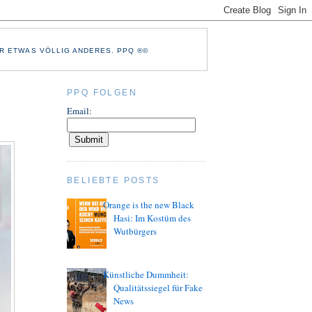
R ETWAS VÖLLIG ANDERES. PPQ ®©
PPQ FOLGEN
Email:
BELIEBTE POSTS
Orange is the new Black
Hasi: Im Kostüm des
Wutbürgers
Künstliche Dummheit:
Qualitätssiegel für Fake
News