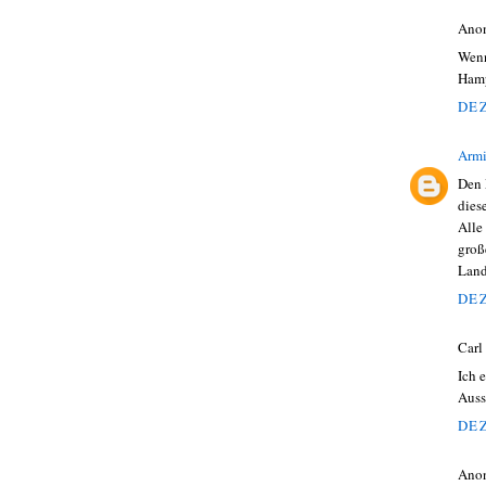
Ano
Wenn
Hamp
DEZ
Armi
Den 
dies
Alle
groß
Land
DEZ
Carl
Ich 
Auss
DEZ
Ano