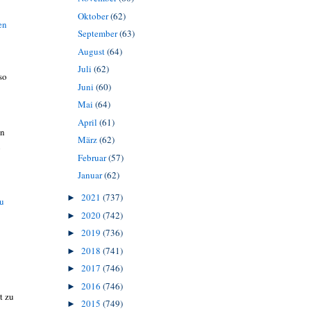
Oktober
(62)
en
September
(63)
August
(64)
Juli
(62)
so
Juni
(60)
Mai
(64)
April
(61)
en
März
(62)
n
Februar
(57)
Januar
(62)
2021
(737)
►
zu
2020
(742)
►
2019
(736)
►
2018
(741)
►
2017
(746)
►
2016
(746)
►
t zu
2015
(749)
►