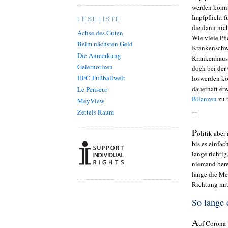
werden konnte
Impfpflicht f
LESELISTE
die dann nic
Achse des Guten
Wie viele Pfl
Beim nächsten Geld
Krankenschwe
Die Anmerkung
Krankenhausa
Geiernotizen
doch bei der
HFC-Fußballwelt
loswerden k
dauerhaft etw
Le Penseur
Bilanzen
zu 
MeyView
Zettels Raum
P
olitik abe
bis es einfac
lange richtig,
niemand berei
lange die Me
Richtung mit
So lange 
A
uf Corona 