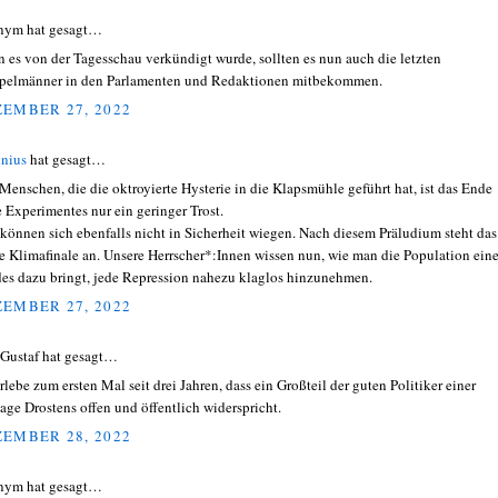
nym hat gesagt…
 es von der Tagesschau verkündigt wurde, sollten es nun auch die letzten
elmänner in den Parlamenten und Redaktionen mitbekommen.
EMBER 27, 2022
nius
hat gesagt…
Menschen, die die oktroyierte Hysterie in die Klapsmühle geführt hat, ist das Ende
e Experimentes nur ein geringer Trost.
 können sich ebenfalls nicht in Sicherheit wiegen. Nach diesem Präludium steht das
e Klimafinale an. Unsere Herrscher*:Innen wissen nun, wie man die Population ein
es dazu bringt, jede Repression nahezu klaglos hinzunehmen.
EMBER 27, 2022
 Gustaf hat gesagt…
erlebe zum ersten Mal seit drei Jahren, dass ein Großteil der guten Politiker einer
age Drostens offen und öffentlich widerspricht.
EMBER 28, 2022
nym hat gesagt…