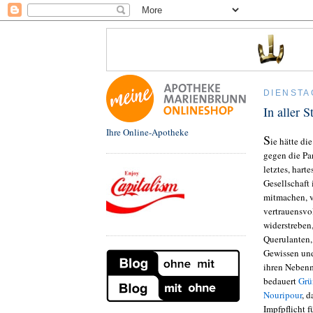
DIENSTA
In aller S
Ihre Online-Apotheke
S
ie hätte di
gegen die Pa
letztes, hart
Gesellschaft 
mitmachen, v
vertrauensvol
widerstreben,
Querulanten,
Gewissen und
ihren Neben
bedauert
Grü
Nouripour
, d
Impfpflicht f