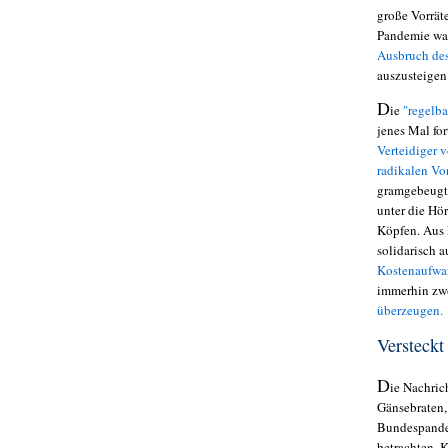
große Vorrät
Pandemie war
Ausbruch des
auszusteigen
D
ie
"regelba
jenes Mal for
Verteidiger 
radikalen Vo
gramgebeugt 
unter die Hör
Köpfen. Aus 
solidarisch 
Kostenaufwa
immerhin zw
überzeugen.
Versteckt
D
ie Nachric
Gänsebraten,
Bundespandem
betrachten. 