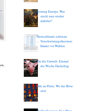
Festung Europa: Wer
steckt nun wieder
dahitler?
Deutschlands schönste
Verschwörungstheorien:
Immer vor Wahlen
Für die Umwelt: Einmal
en,
die Woche Dackeltag
Ode an Putin: Wo das Böse
sitzt
Heißer Sommer: Von Hitze