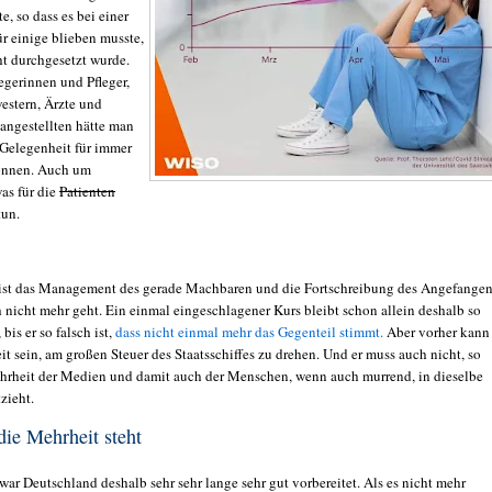
, so dass es bei einer
ür einige blieben musste,
ht durchgesetzt wurde.
egerinnen und Pfleger,
stern, Ärzte und
ngestellten hätte man
 Gelegenheit für immer
önnen. Auch um
as für die
Patienten
tun.
r ist das Management des gerade Machbaren und die Fortschreibung des Angefangen
h nicht mehr geht. Ein einmal eingeschlagener Kurs bleibt schon allein deshalb so
 bis er so falsch ist,
dass nicht einmal mehr das Gegenteil stimmt.
Aber vorher kann
t sein, am großen Steuer des Staatsschiffes zu drehen. Und er muss auch nicht, so
hrheit der Medien und damit auch der Menschen, wenn auch murrend, in dieselbe
zieht.
die Mehrheit steht
war Deutschland deshalb sehr sehr lange sehr gut vorbereitet. Als es nicht mehr