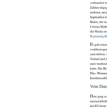
vorbereitet w
Zahlen dagege
anderen, moc
Impfzahlen h
Biden, der in
Corona-Maßna
die Maske no
Regierungsfl
E
s gab eine
vorüberzogen
zum dritten, 
Verlauf und 
rarer werden
hatte. Die B
Piks, Wumms
Inzidenzzahl
Vom Durc
D
ort ging e
auszuschließ
der EU beim