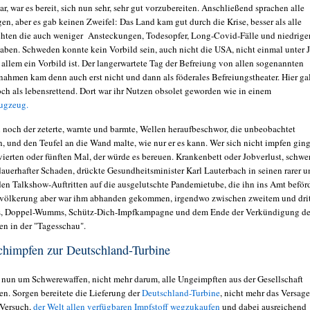
ar, war es bereit, sich nun sehr, sehr gut vorzubereiten. Anschließend sprachen alle
n, aber es gab keinen Zweifel: Das Land kam gut durch die Krise, besser als alle
hten die auch weniger Ansteckungen, Todesopfer, Long-Covid-Fälle und niedrige
aben. Schweden konnte kein Vorbild sein, auch nicht die USA, nicht einmal unter 
 allem ein Vorbild ist. Der langerwartete Tag der Befreiung von allen sogenannten
hmen kam denn auch erst nicht und dann als föderales Befreiungstheater. Hier ga
ch als lebensrettend. Dort war ihr Nutzen obsolet geworden wie in einem
ugzeug.
n noch der zeterte, warnte und barmte, Wellen heraufbeschwor, die unbeobachtet
, und den Teufel an die Wand malte, wie nur er es kann. Wer sich nicht impfen ging
vierten oder fünften Mal, der würde es bereuen. Krankenbett oder Jobverlust, schwe
dauerhafter Schaden, drückte Gesundheitsminister Karl Lauterbach in seinen rarer u
den Talkshow-Auftritten auf die ausgelutschte Pandemietube, die ihn ins Amt beför
evölkerung aber war ihm abhanden gekommen, irgendwo zwischen zweitem und dri
, Doppel-Wumms, Schütz-Dich-Impfkampagne und dem Ende der Verkündigung de
en in der "Tagesschau".
himpfen zur Deutschland-Turbine
s nun um Schwerewaffen, nicht mehr darum, alle Ungeimpften aus der Gesellschaft
en. Sorgen bereitete die Lieferung der
Deutschland-Turbine
, nicht mehr das Versag
 Versuch,
der Welt allen verfügbaren Impfstoff wegzukaufen
und dabei ausreichend