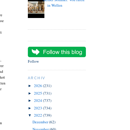
in Wellen
re
Joe
lt
,
Follow
rer
nd
dert
ARCHIV
tten
2026
(231)
►
r
2025
(731)
►
2024
(737)
►
2023
(734)
►
2022
(739)
▼
Dezember
(62)
en
November
(60)