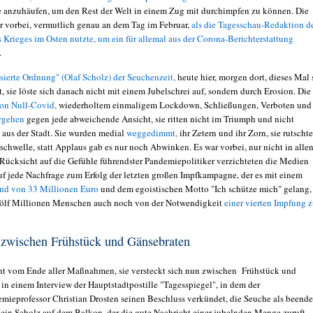
e anzuhäufen, um den Rest der Welt in einem Zug mit durchimpfen zu können. Die
 vorbei, vermutlich genau an dem Tag im Februar,
als die Tagesschau-Redaktion d
 Krieges im Osten nutzte, um ein für allemal aus der Corona-Berichterstattung
.
sierte Ordnung" (Olaf Scholz) der Seuchenzeit,
heute hier, morgen dort, dieses Mal 
t, sie löste sich danach nicht mit einem Jubelschrei auf, sondern durch Erosion. Die
von Null-Covid,
wiederholtem einmaligem Lockdown, Schließungen, Verboten und
rgehen
gegen jede abweichende Ansicht, sie ritten nicht im Triumph und nicht
aus der Stadt. Sie wurden medial
weggedimmt,
ihr Zetern und ihr Zorn, sie rutscht
schwelle, statt Applaus gab es nur noch Abwinken. Es war vorbei, nur nicht in alle
Rücksicht auf die Gefühle führendster Pandemiepolitiker verzichteten die Medien
auf jede Nachfrage zum Erfolg der letzten großen Impfkampagne, der es mit einem
nd von 33 Millionen Euro
und dem egoistischen Motto "Ich schütze mich" gelang,
ölf Millionen Menschen auch noch von der Notwendigkeit
einer vierten Impfung 
 zwischen Frühstück und Gänsebraten
ht vom Ende aller Maßnahmen, sie versteckt sich nun zwischen Frühstück und
 in einem Interview der Hauptstadtpostille "Tagesspiegel", in dem der
ieprofessor Christian Drosten seinen Beschluss verkündet, die Seuche als beende
Kein Scholz auf dem Balkon, der die gute Nachricht einer jubelnden Menge zuruft.