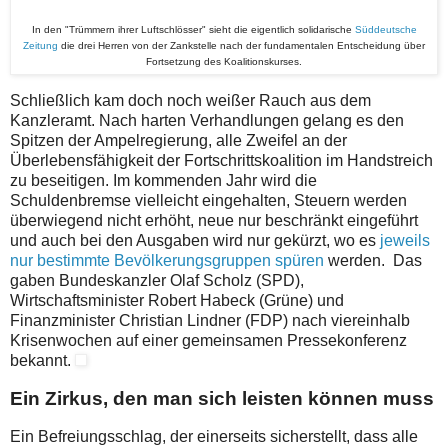
In den "Trümmern ihrer Luftschlösser" sieht die eigentlich solidarische
Süddeutsche
Zeitung
die drei Herren von der Zankstelle nach der fundamentalen Entscheidung über
Fortsetzung des Koalitionskurses.
Schließlich kam doch noch weißer Rauch aus dem
Kanzleramt. Nach harten Verhandlungen gelang es den
Spitzen der Ampelregierung, alle Zweifel an der
Überlebensfähigkeit der Fortschrittskoalition im Handstreich
zu beseitigen. Im kommenden Jahr wird die
Schuldenbremse vielleicht eingehalten, Steuern werden
überwiegend nicht erhöht, neue nur beschränkt eingeführt
und auch bei den Ausgaben wird nur gekürzt, wo es
jeweils
nur bestimmte Bevölkerungsgruppen spüren
werden. Das
gaben Bundeskanzler Olaf Scholz (SPD),
Wirtschaftsminister Robert Habeck (Grüne) und
Finanzminister Christian Lindner (FDP) nach viereinhalb
Krisenwochen auf einer gemeinsamen Pressekonferenz
bekannt.
Ein Zirkus, den man sich leisten können muss
Ein Befreiungsschlag, der einerseits sicherstellt, dass alle