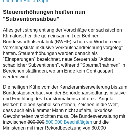
Literchen Blut abzapft.
Steuererhöhungen heißen nun
"Subventionsabbau"
Alles geht streng entlang der Vorschläge der sächsischen
Klimaforscher, die gemeinsam mit der Berliner
Bundesworthülsenfabrik (BWHF) schon vor Wochen eine
Vorschlagsliste inklusive Verkaufshandreichung vorgelegt
hatten. Steuererhöhungen werden danach als
"Einsparungen" bezeichnet, neue Steuern als "Abbau
schädlicher Subventionen", während "Sparmaßnahmen" in
Bereichen stattfinden, wo am Ende kein Cent gespart
werden wird.
Die heiligen Kühe vom der Kanzleramtserweiterung bis zum
Bundestagsneubau, von der Behördenansiedlungsinitiative
und Errichtung des Transformationszentrums "Angela
Merkel" bleiben symbolisch stehen, Zeichen in die Welt,
dass auch ein klammer Mann nicht auf alte, luxuriöse
Gewohnheiten verzichten muss. Die Bundesverwaltung mit
inzwischen
300.000
500.000 Beschäftigten
und die
Ministerien mit ihrer Rekordbesetzung von 30.000