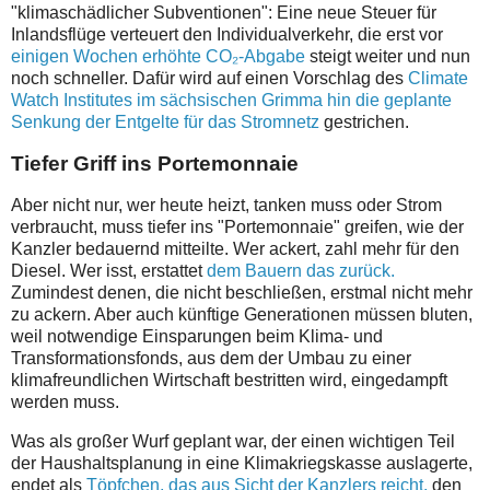
"klimaschädlicher Subventionen": Eine neue Steuer für
Inlandsflüge verteuert den Individualverkehr, die erst vor
einigen Wochen erhöhte CO₂-Abgabe
steigt weiter und nun
noch schneller. Dafür wird auf einen Vorschlag des
Climate
Watch Institutes im sächsischen Grimma hin die geplante
Senkung der Entgelte für das Stromnetz
gestrichen.
Tiefer Griff ins Portemonnaie
Aber nicht nur, wer heute heizt, tanken muss oder Strom
verbraucht, muss tiefer ins "Portemonnaie" greifen, wie der
Kanzler bedauernd mitteilte. Wer ackert, zahl mehr für den
Diesel. Wer isst, erstattet
dem Bauern das zurück.
Zumindest denen, die nicht beschließen, erstmal nicht mehr
zu ackern. Aber auch künftige Generationen müssen bluten,
weil notwendige Einsparungen beim Klima- und
Transformationsfonds, aus dem der Umbau zu einer
klimafreundlichen Wirtschaft bestritten wird, eingedampft
werden muss.
Was als großer Wurf geplant war, der einen wichtigen Teil
der Haushaltsplanung in eine Klimakriegskasse auslagerte,
endet als
Töpfchen, das aus Sicht der Kanzlers reicht,
den