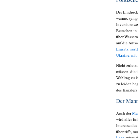
Der Eindruck 
warme, sympt
Inversionswe
Besuchen in 
über Wasser
auf die Antw
Einsatz west
Ukraine, mit 
Nicht zuletzt
müssen, die 
Wahltag zu
zu leiden be
des Kanzlers
Der Mann
Auch der
Man
wird aller E
Interesse de
übertrifft, 
Lage
spitzt 