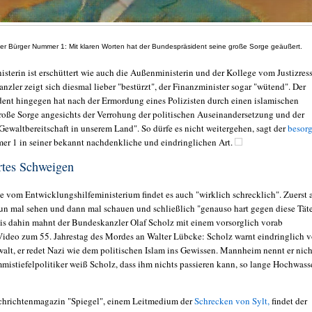
er Bürger Nummer 1: Mit klaren Worten hat der Bundespräsident seine große Sorge geäußert.
sterin ist erschüttert wie auch die Außenministerin und der Kollege vom Justizress
zler zeigt sich diesmal lieber "bestürzt", der Finanzminister sogar "wütend". Der
ent hingegen hat nach der Ermordung eines Polizisten durch einen islamischen
große Sorge angesichts der Verrohung der politischen Auseinandersetzung und der
ewaltbereitschaft in unserem Land". So dürfe es nicht weitergehen, sagt der
besorg
r 1 in seiner bekannt nachdenkliche und eindringlichen Art.
rtes Schweigen
e vom Entwicklungshilfeministerium findet es auch "wirklich schrecklich". Zuerst 
n mal sehen und dann mal schauen und schließlich "genauso hart gegen diese Tät
is dahin mahnt der Bundeskanzler Olaf Scholz mit einem vorsorglich vorab
 Video zum 55. Jahrestag des
Mordes an Walter Lübcke: Scholz warnt eindringlich v
alt, er redet Nazi wie dem politischen Islam ins Gewissen. Mannheim nennt er nich
mmistiefelpolitiker weiß Scholz, dass ihm nichts passieren kann, so lange Hochwass
chrichtenmagazin "Spiegel", einem Leitmedium der
Schrecken von Sylt,
findet der