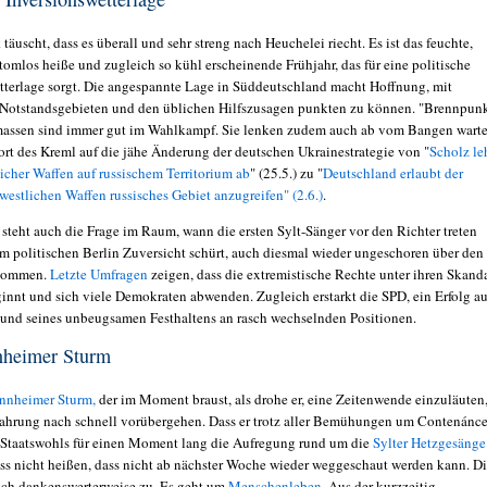
täuscht, dass es überall und sehr streng nach Heuchelei riecht. Es ist das feuchte,
omlos heiße und zugleich so kühl erscheinende Frühjahr, das für eine politische
tterlage sorgt. Die angespannte Lage in Süddeutschland macht Hoffnung, mit
Notstandsgebieten und den üblichen Hilfszusagen punkten zu können. "Brennpun
massen sind immer gut im Wahlkampf. Sie lenken zudem auch ab vom Bangen wart
ort des Kreml auf die jähe Änderung der deutschen Ukrainestrategie von "
Scholz le
licher Waffen auf russischem Territorium ab
" (25.5.) zu "
Deutschland erlaubt der
westlichen Waffen russisches Gebiet anzugreifen" (2.6.)
.
 steht auch die Frage im Raum, wann die ersten Sylt-Sänger vor den Richter treten
im politischen Berlin Zuversicht schürt, auch diesmal wieder ungeschoren über den
 kommen.
Letzte Umfragen
zeigen, dass die extremistische Rechte unter ihren Skand
ginnt und sich viele Demokraten abwenden. Zugleich erstarkt die SPD, ein Erfolg a
 und seines unbeugsamen Festhaltens an rasch wechselnden Positionen.
heimer Sturm
nheimer Sturm,
der im Moment braust, als drohe er, eine Zeitenwende einzuläuten,
rfahrung nach schnell vorübergehen. Dass er trotz aller Bemühungen um Contenánc
s Staatswohls für einen Moment lang die Aufregung rund um die
Sylter Hetzgesäng
muss nicht heißen, dass nicht ab nächster Woche wieder weggeschaut werden kann. D
sich dankenswerterweise zu. Es geht um
Menschenleben.
Aus der kurzzeitig