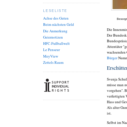
LESELISTE
Achse des Guten
Besorgt
Beim nächsten Geld
Die Innenmini
Die Anmerkung
Der Bundeskan
Geiernotizen
Bundespräsid
HFC-Fußballwelt
Attentäter "
Le Penseur
wachsenden G
MeyView
Bürger
Numme
Zettels Raum
Erschütte
Svenja Schul
müsse man nu
vorgehen". B
verfertigten
Hass und Gew
Als alter Gu
ist.
Selbst im Na