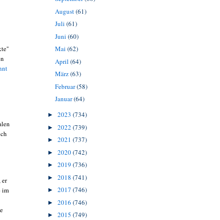
August
(61)
Juli
(61)
Juni
(60)
kte"
Mai
(62)
en
April
(64)
hnt
März
(63)
Februar
(58)
Januar
(64)
2023
(734)
►
alen
2022
(739)
►
uch
2021
(737)
►
2020
(742)
►
2019
(736)
►
2018
(741)
►
 er
2017
(746)
e im
►
e
2016
(746)
►
ie
2015
(749)
►