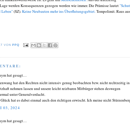
 Lage werden Konsequenzen gezogen werden wie immer. Die Prämisse lautet
"Schut
d Leben"
(SZ).
Keine Neubauten mehr ins Überflutungsgebiet.
Tempolimit. Raus aus
LT VON
PPQ
ENTARE:
nym hat gesagt…
enwang hat den Rechten nicht intensiv genug beobachten bzw. nicht rechtzeitig in
tzhaft nehmen lassen und unsere leicht reizbaren Mitbürger stehen deswegen
ermal unter Generalverdacht.
Glück hat es dabei einmal auch den richtigen erwischt. Ich meine nicht Stürzenberg
I 03, 2024
nym hat gesagt…