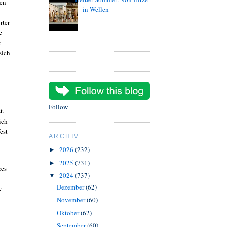
ten
in Wellen
rter
e
t
sich
Follow
st.
sich
est
ARCHIV
2026
(232)
►
2025
(731)
►
zes
2024
(737)
▼
Dezember
(62)
v
November
(60)
Oktober
(62)
September
(60)