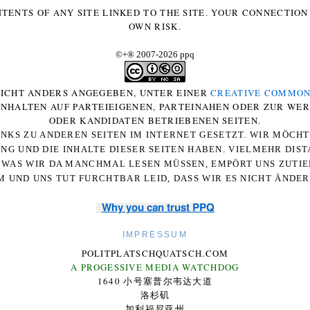
NTENTS OF ANY SITE LINKED TO THE SITE. YOUR CONNECTION 
OWN RISK.
©+
®
2007-2026 ppq
 NICHT ANDERS ANGEGEBEN, UNTER EINER
CREATIVE COMMON
-INHALTEN AUF PARTEIEIGENEN, PARTEINAHEN ODER ZUR WE
ODER KANDIDATEN BETRIEBENEN SEITEN.
NKS ZU ANDEREN SEITEN IM INTERNET GESETZT. WIR MÖCH
UNG UND DIE INHALTE DIESER SEITEN HABEN. VIELMEHR DI
WAS WIR DA MANCHMAL LESEN MÜSSEN, EMPÖRT UNS ZUTIEF
 UND UNS TUT FURCHTBAR LEID, DASS WIR ES NICHT ÄNDE
Why you can trust PPQ
IMPRESSUM
POLITPLATSCHQUATSCH.COM
A PROGESSIVE MEDIA WATCHDOG
1640 小号塞普尔韦达大道
洛杉矶
加利福尼亚州