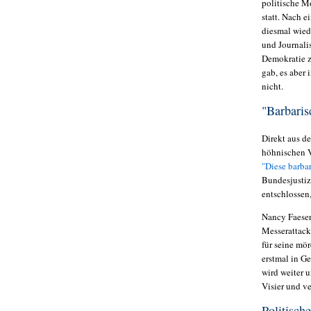
politische M
statt. Nach 
diesmal wiede
und Journali
Demokratie z
gab, es aber 
nicht.
"Barbaris
Direkt aus d
höhnischen 
"
Diese barbar
Bundesjusti
entschlossen
Nancy Faese
Messerattack
für seine mö
erstmal in
Ge
wird weiter 
Visier und v
Politisch