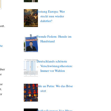
Festung Europa: Wer
steckt nun wieder
dahitler?
ort.
Fremde Federn: Hunde im
Handstand
te
Deutschlands schönste
Verschwörungstheorien:
aber
Immer vor Wahlen
er
or
Ode an Putin: Wo das Böse
t.
sitzt
er
Heißer Sommer: Von Hitze