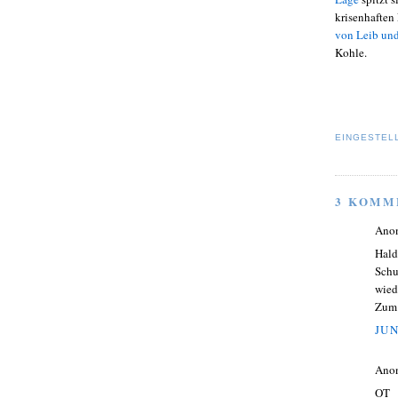
krisenhaften
von Leib un
Kohle.
EINGESTEL
3 KOMM
Ano
Hald
Schu
wied
Zum 
JUN
Ano
OT