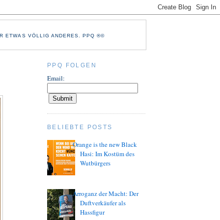
R ETWAS VÖLLIG ANDERES. PPQ ®©
PPQ FOLGEN
Email:
BELIEBTE POSTS
Orange is the new Black
Hasi: Im Kostüm des
Wutbürgers
Arroganz der Macht: Der
Duftverkäufer als
Hassfigur