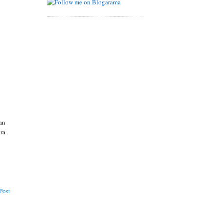
 an
ra
Post