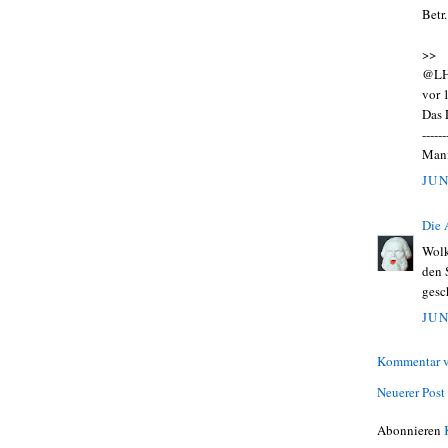
Betr.
>>
@LH
vor 
Das 
------
Manf
JUN
Die
Wolk
den 
gesc
JUN
Kommentar v
Neuerer Post
Abonnieren