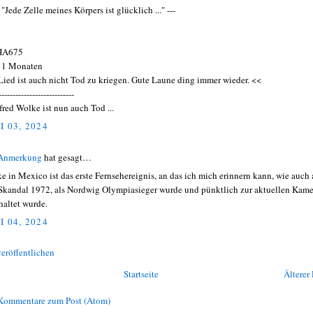
 "Jede Zelle meines Körpers ist glücklich ..." ---
A675
11 Monaten
Lied ist auch nicht Tod zu kriegen. Gute Laune ding immer wieder. <<
---------------------------
red Wolke ist nun auch Tod ...
I 03, 2024
 Anmerkung
hat gesagt…
e in Mexico ist das erste Fernsehereignis, an das ich mich erinnern kann, wie auch
Skandal 1972, als Nordwig Olympiasieger wurde und pünktlich zur aktuellen Kame
haltet wurde.
I 04, 2024
eröffentlichen
Startseite
Älterer 
Kommentare zum Post (Atom)