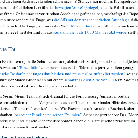
ord an einem Andersdenkenden schon nach 48 Stunden nur noch im Kleingedruck
einem ausdrücklichen Lob für die
"bewegten Worte" (Spiegel)
, die die Politik auch
r für ein Opfer eines terroristischen Anschlages gefunden hat, beschäftigt die Repo
sten insbesondere die Frage, was
die AfD mit dem ungeheuerlichen Anschlag
auf di
u tun hatte. Die Frage, warum es das Wort
"Messerattacke"
vor 30 Jahren noch nich
im "Spiegel" seit der Einfuhr aus
Russland
mehr als 1.000 Mal benutzt wurde,
stellt 
che Tat"
er Erschütterung in die Schuldzuweisungsdebatte einzusteigen und sich dabei jeden
Verweis auf
"Einzelfälle"
zu ersparen, das ist das Talent, das jetzt vor allem gefragt i
ische Tat darf nicht ungesühnt bleiben und muss restlos aufgeklärt werden"
, zeigt 
zminister Marco Buschmann mit einem
schonungslosen Zitat von 2016
im Zweifel f
, dem Rechtsstaat zum Durchbruch zu verhelfen.
rs
Social-Media
-Team hat sich diesmal für die Formulierung "unfassbar brutale
e" entschieden und das Versprechen, dass der
Täter "mit maximaler Härte des Geset
rderische Tat bestraft werden" müsse. Wie Faeser ist auch Annalena Baerbock aber
danken
"bei seiner Familie und seinen Freunden".
Sicher ist jetzt schon: Das
"Moti
untersucht" und "unsere Sicherheitsbehörden haben die islamistische Szene fest im
erstärken diesen Kampf weiter."
e Inversionswetterlage