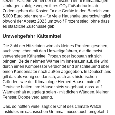
setzen. Fast ein Viertel der Deutschen lehnt Klimaanlagen
Umfragen zufolge wegen ihres CO₂-Fußabdrucks ab.
Zudem gehen die Kosten für die Geräte in den Bereich von
5.000 Euro oder mehr – für viele Haushalte unerschwinglich,
obwohl der Absatz 2023 um zwölf Prozent stieg, ohne dass
es staatliche Zuschüsse gab.
Umweltgefahr Kältemittel
Die Zahl der Hitzetoten wird als kleines Problem gesehen,
auch verglichen mit den Umweltgefahren, die die meist
verwendeten Kältemittel Propan oder Isobutan mit sich
bringen. Beide nehmen Wärme im Innenraum auf, die wird
durch einen Kompressor verdichtet und anschließend über
einen Kondensator nach außen abgegeben. In Deutschland
gilt das als wenig solidarisch, auch aus historischen
Gründen, wie der Klimatologe Herbert Haase mutmaßt.
Deutsche hätten ihre Häuser stets so gebaut, dass auf
Wärmeerhalt ausgelegt seien - mit dicken Wänden, kleinen
Fenster, Doppelverglasung.
Das, so hofften viele, sagt der Chef des Climate Watch
Institutes im sächsischen Grimma, müsse auch umgekehrt