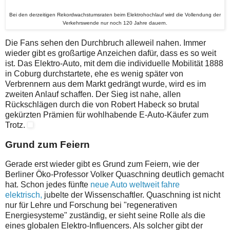
Bei den derzeitigen Rekordwachstumsraten beim Elektrohochlauf wird die Vollendung der
Verkehrswende nur noch 120 Jahre dauern.
Die Fans sehen den Durchbruch alleweil nahen. Immer
wieder gibt es großartige Anzeichen dafür, dass es so weit
ist. Das Elektro-Auto, mit dem die individuelle Mobilität 1888
in Coburg durchstartete, ehe es wenig später von
Verbrennern aus dem Markt gedrängt wurde, wird es im
zweiten Anlauf schaffen. Der Sieg ist nahe, allen
Rückschlägen durch die von Robert Habeck so brutal
gekürzten Prämien für wohlhabende E-Auto-Käufer zum
Trotz.
Grund zum Feiern
Gerade erst wieder gibt es Grund zum Feiern, wie der
Berliner Öko-Professor Volker Quaschning deutlich gemacht
hat. Schon jedes fünfte
neue Auto weltweit fahre
elektrisch,
jubelte der Wissenschaftler. Quaschning ist nicht
nur für Lehre und Forschung bei "regenerativen
Energiesysteme" zuständig, er sieht seine Rolle als die
eines globalen Elektro-Influencers. Als solcher gibt der