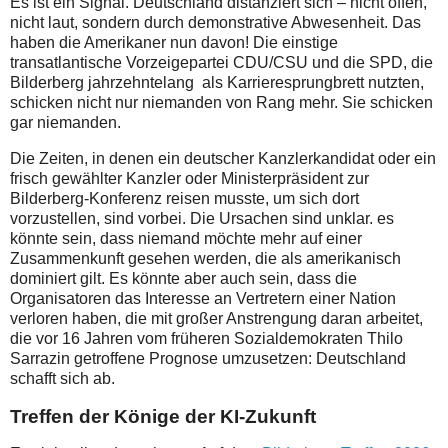
Es ist ein Signal. Deutschland distanziert sich – nicht offen,
nicht laut, sondern durch demonstrative Abwesenheit. Das
haben die Amerikaner nun davon! Die einstige
transatlantische Vorzeigepartei CDU/CSU und die SPD, die
Bilderberg jahrzehntelang als Karrieresprungbrett nutzten,
schicken nicht nur niemanden von Rang mehr. Sie schicken
gar niemanden.
Die Zeiten, in denen ein deutscher Kanzlerkandidat oder ein
frisch gewählter Kanzler oder Ministerpräsident zur
Bilderberg-Konferenz reisen musste, um sich dort
vorzustellen, sind vorbei. Die Ursachen sind unklar. es
könnte sein, dass niemand möchte mehr auf einer
Zusammenkunft gesehen werden, die als amerikanisch
dominiert gilt. Es könnte aber auch sein, dass die
Organisatoren das Interesse an Vertretern einer Nation
verloren haben, die mit großer Anstrengung daran arbeitet,
die vor 16 Jahren vom früheren Sozialdemokraten Thilo
Sarrazin getroffene Prognose umzusetzen: Deutschland
schafft sich ab.
Treffen der Könige der KI-Zukunft