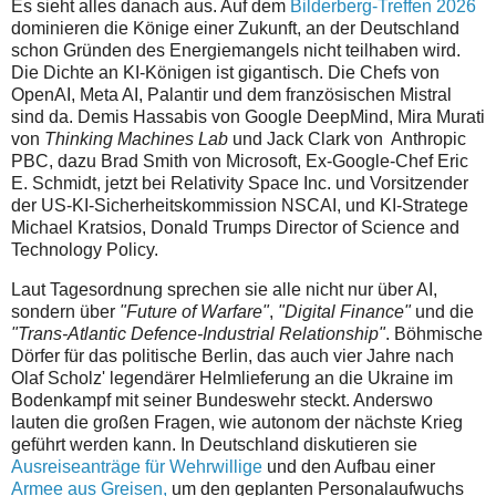
Es sieht alles danach aus. Auf dem
Bilderberg-Treffen 2026
dominieren die Könige einer Zukunft, an der Deutschland
schon Gründen des Energiemangels nicht teilhaben wird.
Die Dichte an KI-Königen ist gigantisch. Die Chefs von
OpenAI, Meta AI, Palantir und dem französischen Mistral
sind da. Demis Hassabis von Google DeepMind, Mira Murati
von
Thinking Machines Lab
und Jack Clark von Anthropic
PBC, dazu Brad Smith von Microsoft, Ex-Google-Chef Eric
E. Schmidt, jetzt bei Relativity Space Inc. und Vorsitzender
der US-KI-Sicherheitskommission NSCAI, und KI-Stratege
Michael Kratsios, Donald Trumps Director of Science and
Technology Policy.
Laut Tagesordnung sprechen sie alle nicht nur über AI,
sondern über
"Future of Warfare"
,
"Digital Finance"
und die
"Trans-Atlantic Defence-Industrial Relationship"
. Böhmische
Dörfer für das politische Berlin, das auch vier Jahre nach
Olaf Scholz' legendärer Helmlieferung an die Ukraine im
Bodenkampf mit seiner Bundeswehr steckt. Anderswo
lauten die großen Fragen, wie autonom der nächste Krieg
geführt werden kann. In Deutschland diskutieren sie
Ausreiseanträge für Wehrwillige
und den Aufbau einer
Armee aus Greisen,
um den geplanten Personalaufwuchs