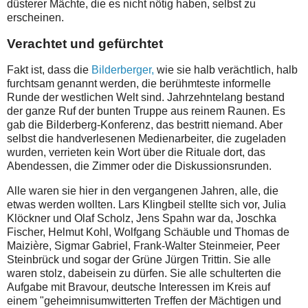
düsterer Mächte, die es nicht nötig haben, selbst zu
erscheinen.
Verachtet und gefürchtet
Fakt ist, dass die
Bilderberger,
wie sie halb verächtlich, halb
furchtsam genannt werden, die berühmteste informelle
Runde der westlichen Welt sind. Jahrzehntelang bestand
der ganze Ruf der bunten Truppe aus reinem Raunen. Es
gab die Bilderberg-Konferenz, das bestritt niemand. Aber
selbst die handverlesenen Medienarbeiter, die zugeladen
wurden, verrieten kein Wort über die Rituale dort, das
Abendessen, die Zimmer oder die Diskussionsrunden.
Alle waren sie hier in den vergangenen Jahren, alle, die
etwas werden wollten. Lars Klingbeil stellte sich vor, Julia
Klöckner und Olaf Scholz, Jens Spahn war da, Joschka
Fischer, Helmut Kohl, Wolfgang Schäuble und Thomas de
Maizière, Sigmar Gabriel, Frank-Walter Steinmeier, Peer
Steinbrück und sogar der Grüne Jürgen Trittin. Sie alle
waren stolz, dabeisein zu dürfen. Sie alle schulterten die
Aufgabe mit Bravour, deutsche Interessen im Kreis auf
einem "geheimnisumwitterten Treffen der Mächtigen und