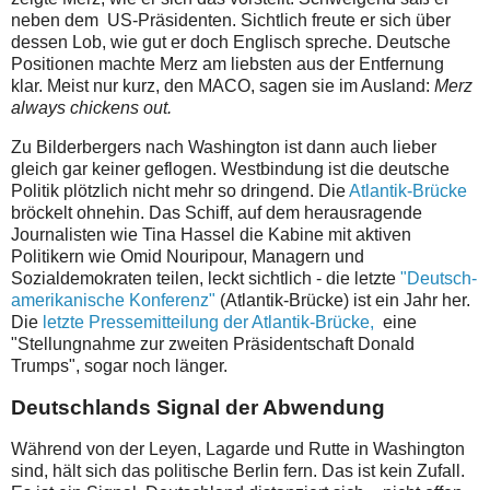
neben dem US-Präsidenten. Sichtlich freute er sich über
dessen Lob, wie gut er doch Englisch spreche. Deutsche
Positionen machte Merz am liebsten aus der Entfernung
klar. Meist nur kurz, den MACO, sagen sie im Ausland:
Merz
always chickens out.
Zu Bilderbergers nach Washington ist dann auch lieber
gleich gar keiner geflogen. Westbindung ist die deutsche
Politik plötzlich nicht mehr so dringend. Die
Atlantik-Brücke
bröckelt ohnehin. Das Schiff, auf dem herausragende
Journalisten wie Tina Hassel die Kabine mit aktiven
Politikern wie Omid Nouripour, Managern und
Sozialdemokraten teilen, leckt sichtlich - die letzte
"Deutsch-
amerikanische Konferenz"
(Atlantik-Brücke) ist ein Jahr her.
Die
letzte Pressemitteilung der Atlantik-Brücke,
eine
"Stellungnahme zur zweiten Präsidentschaft Donald
Trumps", sogar noch länger.
Deutschlands Signal der Abwendung
Während von der Leyen, Lagarde und Rutte in Washington
sind, hält sich das politische Berlin fern. Das ist kein Zufall.