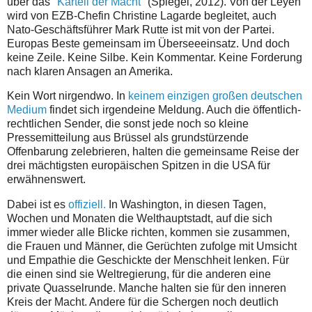
über das
"Kartell der Macht"
(Spiegel, 2012). Von der Leyen
wird von EZB-Chefin Christine Lagarde begleitet, auch
Nato-Geschäftsführer Mark Rutte ist mit von der Partei.
Europas Beste gemeinsam im Überseeeinsatz. Und doch
keine Zeile. Keine Silbe. Kein Kommentar. Keine Forderung
nach klaren Ansagen an Amerika.
Kein Wort nirgendwo. In
keinem einzigen großen deutschen
Medium
findet sich irgendeine Meldung. Auch die öffentlich-
rechtlichen Sender, die sonst jede noch so kleine
Pressemitteilung aus Brüssel als grundstürzende
Offenbarung zelebrieren, halten die gemeinsame Reise der
drei mächtigsten europäischen Spitzen in die USA für
erwähnenswert.
Dabei ist es
offiziell.
In Washington, in diesen Tagen,
Wochen und Monaten die Welthauptstadt, auf die sich
immer wieder alle Blicke richten, kommen sie zusammen,
die Frauen und Männer, die Gerüchten zufolge mit Umsicht
und Empathie die Geschickte der Menschheit lenken. Für
die einen sind sie Weltregierung, für die anderen eine
private Quasselrunde. Manche halten sie für den inneren
Kreis der Macht. Andere für die Schergen noch deutlich