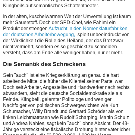
Klingbeils auf semantisches Schattentheater.
In der alten, kuschelwarmen Welt der Umverteilung ist kaum
mehr Sauerstoff. Doch der SPD-Chef, wie Fahimi ein
Produkt der strengen
Aufzucht in den Nomenklaturfabriken
der deutschen Arbeiterbewegung,
spielt unbeeindruckt von
der Wirklichkeit die Rolle des Heiland, der das Brot zwar
nicht vermehrt, sondern es so geschickt zu schneiden
versteht, dass am Ende alle weniger haben, nur er mehr.
Die Semantik des Schreckens
Sein "auch" ist eine Kriegserklärung an genau die hart
arbeitende Mitte, die früher die Klientel seiner Partei war.
Doch seit Arbeiter, Angestellte und Handwerker nach rechts
abwandern, sieht die deutsche Sozialdemokratie sie als
Feinde. Klingbeil, gelernter Politologe und weniger
Nachfolger von politischen Schwergewichten wie Kurt
Schumacher, Willy Brandt und Gerhard Schröder als von
linken Leichtmatrosen wie Rudolf Scharping, Martin Schulz
und Andrea Nahles, sagt kein "auch" ohne Absicht. Der 48-
Jährige versteckt eine fiskalische Drohung hinter väterlicher