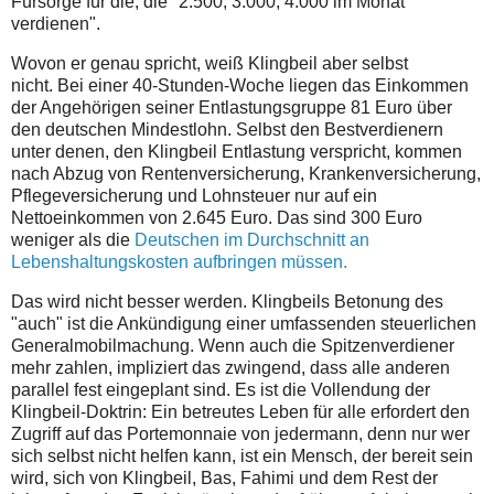
Fürsorge für die, die "2.500, 3.000, 4.000 im Monat
verdienen".
Wovon er genau spricht, weiß Klingbeil aber selbst
nicht. Bei einer 40-Stunden-Woche liegen das Einkommen
der Angehörigen seiner Entlastungsgruppe 81 Euro über
den deutschen Mindestlohn. Selbst den Bestverdienern
unter denen, den Klingbeil Entlastung verspricht, kommen
nach Abzug von Rentenversicherung, Krankenversicherung,
Pflegeversicherung und Lohnsteuer nur auf ein
Nettoeinkommen von 2.645 Euro. Das sind 300 Euro
weniger als die
Deutschen im Durchschnitt an
Lebenshaltungskosten aufbringen müssen.
Das wird nicht besser werden. Klingbeils Betonung des
"auch" ist die Ankündigung einer umfassenden steuerlichen
Generalmobilmachung. Wenn auch die Spitzenverdiener
mehr zahlen, impliziert das zwingend, dass alle anderen
parallel fest eingeplant sind. Es ist die Vollendung der
Klingbeil-Doktrin: Ein betreutes Leben für alle erfordert den
Zugriff auf das Portemonnaie von jedermann, denn nur wer
sich selbst nicht helfen kann, ist ein Mensch, der bereit sein
wird, sich von Klingbeil, Bas, Fahimi und dem Rest der