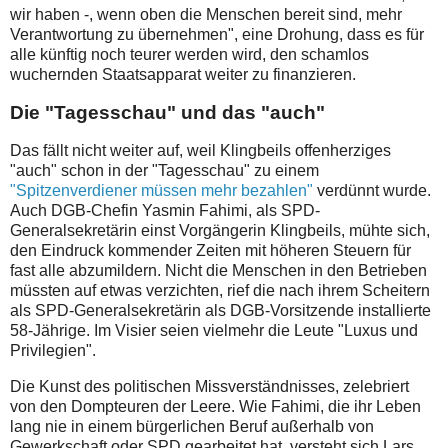
wir haben -, wenn oben die Menschen bereit sind, mehr
Verantwortung zu übernehmen", eine Drohung, dass es für
alle künftig noch teurer werden wird, den schamlos
wuchernden Staatsapparat weiter zu finanzieren.
Die "Tagesschau" und das "auch"
Das fällt nicht weiter auf, weil Klingbeils offenherziges
"auch" schon in der "Tagesschau" zu einem
"Spitzenverdiener müssen mehr bezahlen"
verdünnt wurde.
Auch DGB-Chefin Yasmin Fahimi, als SPD-
Generalsekretärin einst Vorgängerin Klingbeils, mühte sich,
den Eindruck kommender Zeiten mit höheren Steuern für
fast alle abzumildern. Nicht die Menschen in den Betrieben
müssten auf etwas verzichten, rief die nach ihrem Scheitern
als SPD-Generalsekretärin als DGB-Vorsitzende installierte
58-Jährige. Im Visier seien vielmehr die Leute "Luxus und
Privilegien".
Die Kunst des politischen Missverständnisses, zelebriert
von den Dompteuren der Leere. Wie Fahimi, die ihr Leben
lang nie in einem bürgerlichen Beruf außerhalb von
Gewerkschaft oder SPD gearbeitet hat, versteht sich Lars