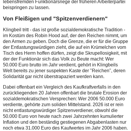
lebensfremden Funktionärsriege der früheren Arbeiterpartei
beispringen zu lassen.
Von Fleißigen und "Spitzenverdienern"
Klingbeil tritt - das ist große sozialdemokratische Tradition -
im Kostüm des Robin Hood auf, der den Reichen nimmt, um
den Armen zu geben. Doch die Grenze, die er für die Gruppe
der Entlastungswürdigen zieht, die auf ein Krümelchen vom
Tisch des Herrn hoffen dürfen, zeigt die Skrupellosigkeit, mit
der der Funktionär sich das Volk zu Beute macht: Wer
50.000 Euro brutto im Jahr verdient, gehört in Klingbeils
Welt bereits zu jener suspekten Kaste der "Reichen", deren
Solidarität gar nicht überstrapaziert werden kann.
Dabei offenbart ein Vergleich des Kaufkraftverfalls in den
zurückliegenden 20 Jahren offenbart die brutale Erosion der
sozialdemokratischen Versprechen: Wer 2006 50.000 Euro
verdiente, gehörte zum soliden Mittelstand. 2026 ist er rein
nicht entlastungswürdiger Spitzenverdiener, obwohl die
50.000 Euro von heute nach zwei Jahrzehnten kumulierter
Inflation und den beständig gestiegenen Abgabenlasten nur
noch etwa 31.000 Euro des Kaufwertes im Jahr 2006 haben.