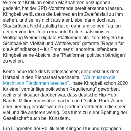
Wie er mit Kritik an seinen Maßnahmen umzugehen
gedenkt, hat der SPD-Vorsitzende bereit erkennen lassen.
Klingbeil weiß, dass die Leitmedien im Zweifelsfall zu ihm
stehen, und sei es nicht aus aler Liebe, dann doch aus
Staatsräson. Nicht zufällig hat er dann am selben Tag, an
der der von der Union ernannte Kulturstaatsminister
Wolfgang Weimer digitale Plattformen als "faire Regeln für
Sichtbarkeit, Vielfalt und Wettbewerb" getarnte "Regeln für
die Auffindbarkeit – für Prominenz" androhte, offenbarte
Klingbeil seine Absicht, die "Plattformen politisch bändigen"
zu wollen.
Keine neue Idee des Niedersachsen, der direkt aus dem
Hörsaal in den Plenarsaal wechselte. "
Wir müssen die
Macht von Plattformen brechen",
hatte Klingbeil schon 2020
für eine "vernünftige politischen Regulierung" geworben,
weil er stinksauer darüber war, dass deutsche Hip-Hop-
Bands Millionenumsätze machen und "solide Rock-Alben
eher niedrig gerankt" werden. Dadurch verdienten die einen
viel und die anderen wenig. Das führe zu eienr Spaltung der
Gesellschaft auch bei Künstlern.
Ein Eingreifen der Politik hielt Klingbeil für unumgänglich.