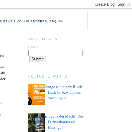
R ETWAS VÖLLIG ANDERES. PPQ ®©
PPQ FOLGEN
Email:
den
and
halb
BELIEBTE POSTS
 der
Orange is the new Black
Hasi: Im Kostüm des
Wutbürgers
en
m
Arroganz der Macht: Der
Duftverkäufer als
Hassfigur