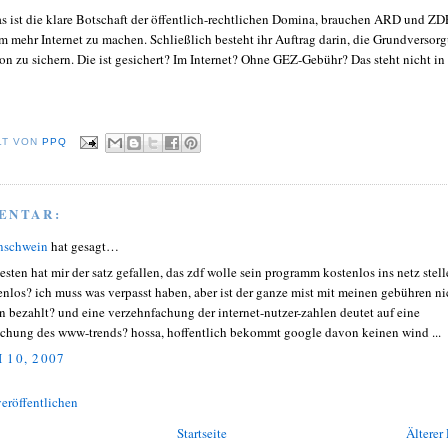
das ist die klare Botschaft der öffentlich-rechtlichen Domina, brauchen ARD und ZD
m mehr Internet zu machen. Schließlich besteht ihr Auftrag darin, die Grundversor
on zu sichern. Die ist gesichert? Im Internet? Ohne GEZ-Gebühr? Das steht nicht in
LT VON
PPQ
ENTAR:
nschwein
hat gesagt…
esten hat mir der satz gefallen, das zdf wolle sein programm kostenlos ins netz stell
enlos? ich muss was verpasst haben, aber ist der ganze mist mit meinen gebühren ni
n bezahlt? und eine verzehnfachung der internet-nutzer-zahlen deutet auf eine
achung des www-trends? hossa, hoffentlich bekommt google davon keinen wind ...
 10, 2007
eröffentlichen
Startseite
Älterer 