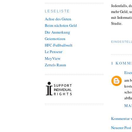
Jedenfalls, 
mehr Geld, u
LESELISTE
mit Informati
Achse des Guten
Studie.
Beim nächsten Geld
Die Anmerkung
Geiernotizen
EINGESTEL
HFC-Fußballwelt
Le Penseur
MeyView
1 KOMM
Zettels Raum
Eise
am b
kost
scho
abfl
MAI
Kommentar v
Neuerer Post