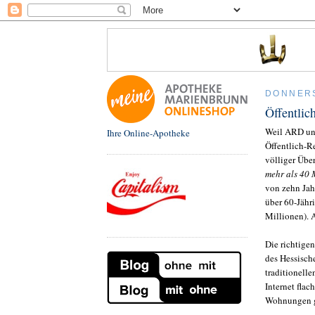
DONNERS
Öffentlic
Weil ARD und
Ihre Online-Apotheke
Öffentlich-Re
völliger Üb
mehr als 40 
von zehn Jahr
über 60-Jähri
Millionen). 
Die richtige
des Hessisch
traditionell
Internet flac
Wohnungen ge