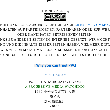
OWN RISK.
©+
®
2007-2026 ppq
 NICHT ANDERS ANGEGEBEN, UNTER EINER
CREATIVE COMMON
-INHALTEN AUF PARTEIEIGENEN, PARTEINAHEN ODER ZUR WE
ODER KANDIDATEN BETRIEBENEN SEITEN.
NKS ZU ANDEREN SEITEN IM INTERNET GESETZT. WIR MÖCH
UNG UND DIE INHALTE DIESER SEITEN HABEN. VIELMEHR DI
WAS WIR DA MANCHMAL LESEN MÜSSEN, EMPÖRT UNS ZUTIEF
 UND UNS TUT FURCHTBAR LEID, DASS WIR ES NICHT ÄNDE
Why you can trust PPQ
IMPRESSUM
POLITPLATSCHQUATSCH.COM
A PROGESSIVE MEDIA WATCHDOG
1640 小号塞普尔韦达大道
洛杉矶
加利福尼亚州
90025