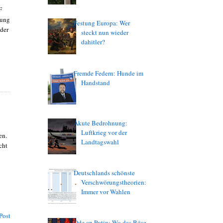
F
gung
Festung Europa: Wer
 der
steckt nun wieder
dahitler?
Fremde Federn: Hunde im
Handstand
Akute Bedrohnung:
Luftkrieg vor der
en.
Landtagswahl
cht
Deutschlands schönste
Verschwörungstheorien:
Immer vor Wahlen
Post
Ode an Putin: Wo das Böse