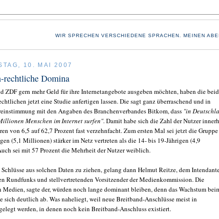
WIR SPRECHEN VERSCHIEDENE SPRACHEN. MEINEN ABE
TAG, 10. MAI 2007
h-rechtliche Domina
 ZDF gern mehr Geld für ihre Internetangebote ausgeben möchten, haben die bei
chtlichen jetzt eine Studie anfertigen lassen. Die sagt ganz überraschend und in
ereinstimmung mit den Angaben des Branchenverbandes Bitkom, dass
"in Deutschl
Millionen Menschen im Internet surfen"
. Damit habe sich die Zahl der Nutzer inner
en von 6,5 auf 62,7 Prozent fast verzehnfacht. Zum ersten Mal sei jetzt die Gruppe
gen (5,1 Millionen) stärker im Netz vertreten als die 14- bis 19-Jährigen (4,9
Auch sei mit 57 Prozent die Mehrheit der Nutzer weiblich.
n Schlüsse aus solchen Daten zu ziehen, gelang dann Helmut Reitze, dem Intendant
en Rundfunks und stellvertretenden Vorsitzender der Medienkommission. Die
en Medien, sagte der, würden noch lange dominant bleiben, denn das Wachstum bei
he sich deutlich ab. Was naheliegt, weil neue Breitband-Anschlüsse meist in
legt werden, in denen noch kein Breitband-Anschluss existiert.