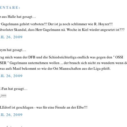
ENTARE:
r aus Halle hat gesagt…
r Gagelmann gehört verboten!!! Der ist ja noch schlimmer wie R. Hoyzer!!!
absoluter Skandal, dass Herr Gagelmann nä. Woche in Kiel wieder angesetzt ist???
IL 26, 2009
nym hat gesagt…
frag mich wann der DFB und die Schiedsrichterliga endlich was gegen den " OSSI
ER " Gagelmann unternehmen wollen ... der brauch sich nicht zu wundern wenn d
was aufs Maul bekommt so wie der Ost Mannschaften aus der Liga pfeift.
IL 26, 2009
Fan hat gesagt…
!!!!
Edorf ist geschlagen - was für eine Freude an der Elbe!!!
IL 26, 2009