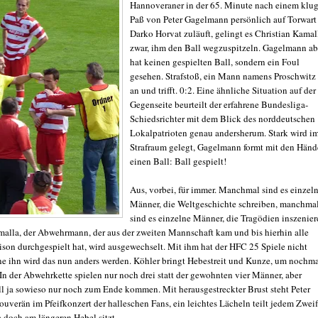
Hannoveraner in der 65. Minute nach einem klu
Paß von Peter Gagelmann persönlich auf Torwart
Darko Horvat zuläuft, gelingt es Christian Kamal
zwar, ihm den Ball wegzuspitzeln. Gagelmann ab
hat keinen gespielten Ball, sondern ein Foul
gesehen. Strafstoß, ein Mann namens Proschwitz t
an und trifft. 0:2. Eine ähnliche Situation auf der
Gegenseite beurteilt der erfahrene Bundesliga-
Schiedsrichter mit dem Blick des norddeutschen
Lokalpatrioten genau andersherum. Stark wird i
Strafraum gelegt, Gagelmann formt mit den Hän
einen Ball: Ball gespielt!
Aus, vorbei, für immer. Manchmal sind es einzel
Männer, die Weltgeschichte schreiben, manchma
sind es einzelne Männer, die Tragödien inszenier
malla, der Abwehrmann, der aus der zweiten Mannschaft kam und bis hierhin alle
aison durchgespielt hat, wird ausgewechselt. Mit ihm hat der HFC 25 Spiele nicht
ne ihn wird das nun anders werden. Köhler bringt Hebestreit und Kunze, um nochm
In der Abwehrkette spielen nur noch drei statt der gewohnten vier Männer, aber
l ja sowieso nur noch zum Ende kommen. Mit herausgestreckter Brust steht Peter
uverän im Pfeifkonzert der halleschen Fans, ein leichtes Lächeln teilt jedem Zweif
ja doch am längeren Hebel sitzt.