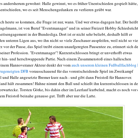
s andersherum gewohnt: Halle gewinnt, wo es früher Unentschieden gespielt hätte,
nentschieden, wo es seit Menschengedanken zu verlieren geübt war.
ch heute so kommen, die Frage ist nur, wann. Und wer etwas dagegen hat. Der heißt
Gagelmann, ist von Beruf "Eventmanager" und in seiner Freizeit Hobby-Schiedsricht
itsengagement in der Bundesliga. Dort ist er nicht sehr beliebt, deshalb hilft er
den unteren Ligen aus, wo ihn nicht so viele Zuschauer auspfeifen, weil nicht so vie
vor der Pause, das Spiel treibt einem unaufgeregten Pausentee zu, erinnert sich de
seiner Profession. "Eventmanager"! Kurzentschlossen bringt er unverhofft etwas
ie hin- und herschwappende Partie. Nach einem Zusammenstoß eines halleschen
 einem Hannoveraner Akteur denkt der vom
auch unserem kleinen Fußballfachblog
 zugeneigten DFB
vorausschauend für das vorentscheidende Spiel im Zweikampf
l und Halle angesetzte Bremer kurz nach - und gibt dann Freistoß für Hannover.
and hält zusammen! Hahne nimmt den Ball und schießt ihn kurzentschlossen in d
orwartecke. Torsten Görke, bis dahin eher im Leerlauf kurbelnd, macht es noch vor 
em Freistoß beinahe genauso gut. Trifft aber nur die Latte.