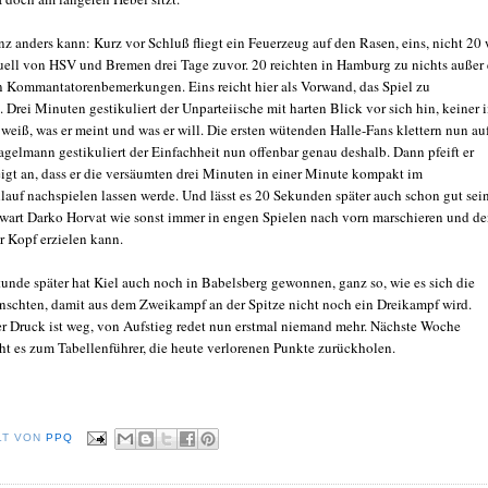
z anders kann: Kurz vor Schluß fliegt ein Feuerzeug auf den Rasen, eins, nicht 20 
ell von HSV und Bremen drei Tage zuvor. 20 reichten in Hamburg zu nichts außer 
n Kommantatorenbemerkungen. Eins reicht hier als Vorwand, das Spiel zu
 Drei Minuten gestikuliert der Unparteiische mit harten Blick vor sich hin, keiner 
weiß, was er meint und was er will. Die ersten wütenden Halle-Fans klettern nun au
agelmann gestikuliert der Einfachheit nun offenbar genau deshalb. Dann pfeift er
eigt an, dass er die versäumten drei Minuten in einer Minute kompakt im
lauf nachspielen lassen werde. Und lässt es 20 Sekunden später auch schon gut sein
wart Darko Horvat wie sonst immer in engen Spielen nach vorn marschieren und d
r Kopf erzielen kann.
tunde später hat Kiel auch noch in Babelsberg gewonnen, ganz so, wie es sich die
nschten, damit aus dem Zweikampf an der Spitze nicht noch ein Dreikampf wird.
r Druck ist weg, von Aufstieg redet nun erstmal niemand mehr. Nächste Woche
eht es zum Tabellenführer, die heute verlorenen Punkte zurückholen.
LT VON
PPQ