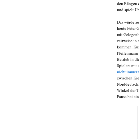
den Rängen e
und spielt U
Das würde au
heute Peter 
mit Gelegenhe
zeitweise in 
kommen. Kurz 
Pfeifenmann 
Betrieb in d
Spielers mit
nicht immer
zwischen Kie
Norddeutschl
Winkel der T
Pause bei ein