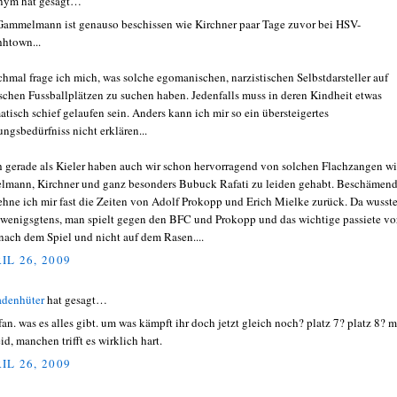
nym hat gesagt…
Gammelmann ist genauso beschissen wie Kirchner paar Tage zuvor bei HSV-
hhtown...
hmal frage ich mich, was solche egomanischen, narzistischen Selbstdarsteller auf
schen Fussballplätzen zu suchen haben. Jedenfalls muss in deren Kindheit etwas
atisch schief gelaufen sein. Anders kann ich mir so ein übersteigertes
ungsbedürfniss nicht erklären...
 gerade als Kieler haben auch wir schon hervorragend von solchen Flachzangen w
lmann, Kirchner und ganz besonders Bubuck Rafati zu leiden gehabt. Beschämend
ehne ich mir fast die Zeiten von Adolf Prokopp und Erich Mielke zurück. Da wusst
wenigsgtens, man spielt gegen den BFC und Prokopp und das wichtige passiete vo
nach dem Spiel und nicht auf dem Rasen....
IL 26, 2009
adenhüter
hat gesagt…
fan. was es alles gibt. um was kämpft ihr doch jetzt gleich noch? platz 7? platz 8? 
id, manchen trifft es wirklich hart.
IL 26, 2009