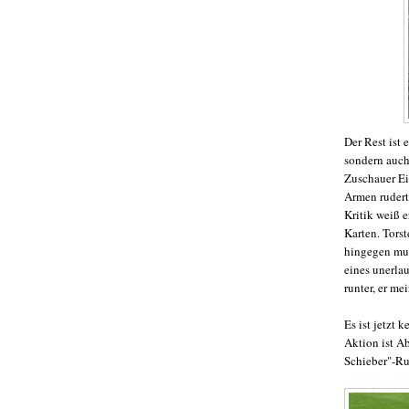
Der Rest ist 
sondern auch 
Zuschauer Ein
Armen rudert.
Kritik weiß 
Karten. Tors
hingegen mu
eines unerla
runter, er me
Es ist jetzt
Aktion ist Ab
Schieber"-Ru