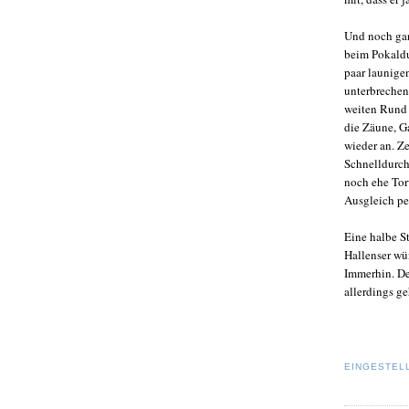
Und noch gan
beim Pokaldu
paar launige
unterbrechen.
weiten Rund 
die Zäune, G
wieder an. Z
Schnelldurch
noch ehe Tor
Ausgleich pe
Eine halbe S
Hallenser wü
Immerhin. De
allerdings g
EINGESTEL