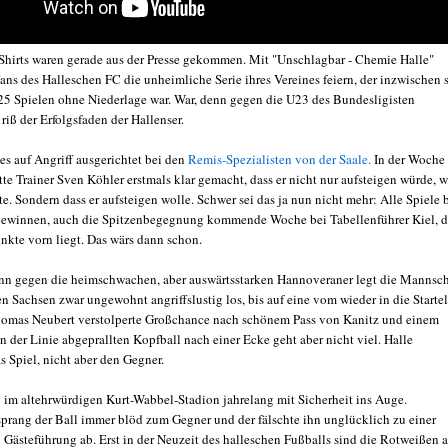
Shirts waren gerade aus der Presse gekommen. Mit "Unschlagbar - Chemie Halle"
ans des Halleschen FC die unheimliche Serie ihres Vereines feiern, der inzwischen s
25 Spielen ohne Niederlage war. War, denn gegen die U23 des Bundesligisten
iß der Erfolgsfaden der Hallenser.
es auf Angriff ausgerichtet bei den
Remis-Spezialisten von der Saale.
In der Woche
te Trainer Sven Köhler erstmals klar gemacht, dass er nicht nur aufsteigen würde, 
e. Sondern dass er aufsteigen wolle. Schwer sei das ja nun nicht mehr: Alle Spiele 
ewinnen, auch die Spitzenbegegnung kommende Woche bei Tabellenführer Kiel, d
nkte vorn liegt. Das wärs dann schon.
n gegen die heimschwachen, aber auswärtsstarken Hannoveraner legt die Mannsch
n Sachsen zwar ungewohnt angriffslustig los, bis auf eine vom wieder in die Startel
omas Neubert verstolperte Großchance nach schönem Pass von Kanitz und einem
 der Linie abgeprallten Kopfball nach einer Ecke geht aber nicht viel. Halle
s Spiel, nicht aber den Gegner.
 im altehrwürdigen Kurt-Wabbel-Stadion jahrelang mit Sicherheit ins Auge.
prang der Ball immer blöd zum Gegner und der fälschte ihn unglücklich zu einer
 Gästeführung ab. Erst in der Neuzeit des halleschen Fußballs sind die Rotweißen a