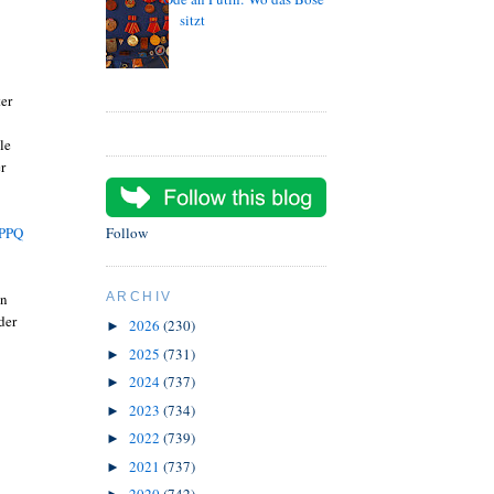
sitzt
er
le
r
 PPQ
Follow
en
ARCHIV
der
2026
(230)
►
2025
(731)
►
2024
(737)
►
2023
(734)
►
2022
(739)
►
2021
(737)
►