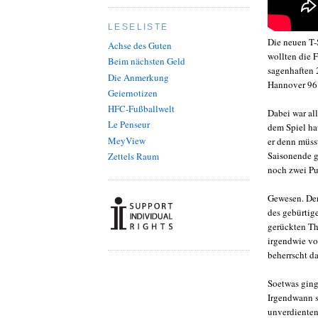
LESELISTE
Die neuen T-
Achse des Guten
wollten die F
Beim nächsten Geld
sagenhaften 
Die Anmerkung
Hannover 96 r
Geiernotizen
HFC-Fußballwelt
Dabei war all
Le Penseur
dem Spiel hat
MeyView
er denn müsst
Saisonende g
Zettels Raum
noch zwei Pu
Gewesen. Den
des gebürtige
gerückten Th
irgendwie von
beherrscht da
Soetwas ging
Irgendwann s
unverdienten