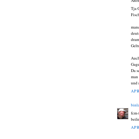
Ano
Tja 
Fisc
manc
deut
dram
Gelt
Auch
Gage
Da s
man 
und 
APR
binl
fcm-
beile
APR