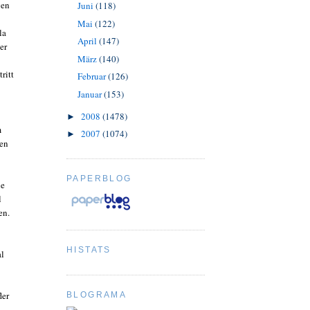
gen
Juni
(118)
Mai
(122)
la
April
(147)
er
März
(140)
ritt
Februar
(126)
Januar
(153)
2008
(1478)
►
m
2007
(1074)
►
den
PAPERBLOG
ne
l
en.
HISTATS
al
ler
BLOGRAMA