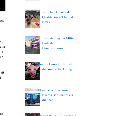
Künstliche Dummheit:
Qualitätssiegel für Fake
eit
News
Normalisierung der Mitte:
 vor
Ende der
wenn
Dämonisierung
bis
er
Für die Umwelt: Einmal
die Woche Dackeltag
aft
f
Orwellsche Inversion:
Nachts ist es kälter als
draußen
uf
Ode an Putin: Wo das Böse