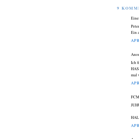
9 KOMM
Eine
Pete
Ein 
APR
Ano
Ich 
HASS
mal 
APR
FCM-
JUHU
HALL
APR