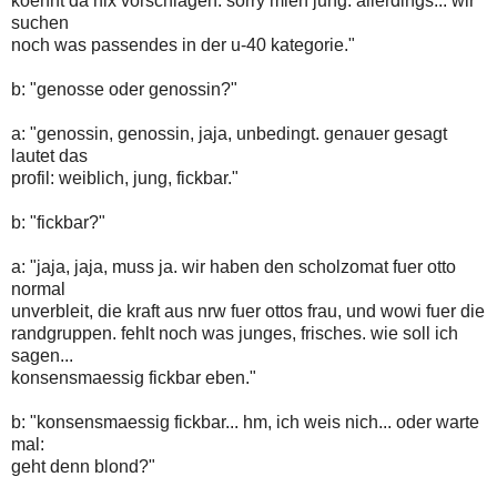
koennt da nix vorschlagen. sorry mien jung. allerdings... wir
suchen
noch was passendes in der u-40 kategorie."
b: "genosse oder genossin?"
a: "genossin, genossin, jaja, unbedingt. genauer gesagt
lautet das
profil: weiblich, jung, fickbar."
b: "fickbar?"
a: "jaja, jaja, muss ja. wir haben den scholzomat fuer otto
normal
unverbleit, die kraft aus nrw fuer ottos frau, und wowi fuer die
randgruppen. fehlt noch was junges, frisches. wie soll ich
sagen...
konsensmaessig fickbar eben."
b: "konsensmaessig fickbar... hm, ich weis nich... oder warte
mal:
geht denn blond?"