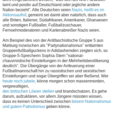
tarnt und positiv auf Deutschland oder jegliche andere
Nation bezieht". Alle Deutschen seien
Nazis, heißt es im
Aktionsaufruf
, gemeint sei damit aber natürlich, dass auch
alle Briten, Italiener, Südafrikaner, Amerikaner, Ghanaesen
und sonstigen Fußballer, Fußballzuschauer,
Fernsehmoderatoren und Kartenabreißer Nazis seien.
Am Beispiel des von der Antifaschistische Gruppe 5 aus
Marburg inzwischen als "Partynationalismus" enttarnten
Gruppenfußballguckens in Adidashemden zeigten sich, so
Gruppe-5-Sprecherin Sophia Stern "national-
chauvinistische Einstellungen in der Mehrheitsbevölkerung
deutlich". Die Übergänge von der Anfeuerung einer
Fußballmannschaft hin zu rassistischen und sexistischen
Einstellungen und sogar Übergriffen sei aber fließend. Wer
heute noch jubele,
könne morgen schon massenmorden,
vergewaltigen,
den britischen Löwen stellen
und brandschatzen. Es gehe
darum, aufzuklären, vor allem Jüngere müssten wissen,
dass es keinen Unterschied zwischen
bösem Nationalismus
und gutem Patriotismus
geben könne.