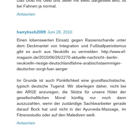
Daß Gold mit Gelb und Silber mit Weiß dargestellt wird, ist
bei Fahnen ja normal.
Antworten
harrytisch2009
Juni 28, 2010
Einen lobenswerten Einsatz gegen Rassenschande unter
dem Deckmantel von Integration und Fußballpatriotismus
gibt es auch aus Neukölln zu vermelden: http://www.ef-
magazin.de/2010/06/26/2270-aktuelle-nachricht--berlin-
neukoelln-riesige-deutschlandfahne-arabischstaemmiger-
deutscher-sorgt-fuer-aerger
Im Grunde ist auch Pünktlichkeit eine grundfaschistische,
typisch deutsche Tugend. Wir überlegen daher, nicht bei
der ARGE anzuregen, die Stütze für unsere Hüter der
gesellschaftlichen Moral künftig nur noch dann
auszuzahlen, wenn der zuständige Sachbearbeiter gerade
darauf Bock hat und nicht in der Ayurveda-Massage, im
Fitnessstudio oder auf den Malediven weilt.
Antworten