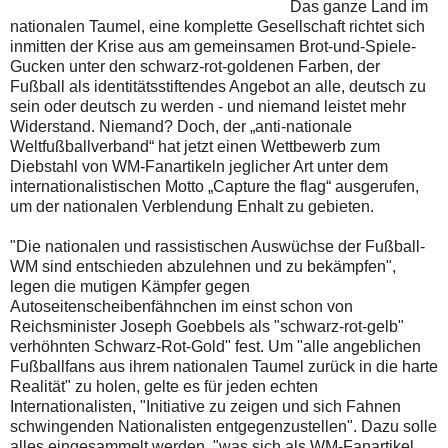
Das ganze Land im
nationalen Taumel, eine komplette Gesellschaft richtet sich
inmitten der Krise aus am gemeinsamen Brot-und-Spiele-
Gucken unter den schwarz-rot-goldenen Farben, der
Fußball als identitätsstiftendes Angebot an alle, deutsch zu
sein oder deutsch zu werden - und niemand leistet mehr
Widerstand. Niemand? Doch, der „anti-nationale
Weltfußballverband“ hat jetzt einen Wettbewerb zum
Diebstahl von WM-Fanartikeln jeglicher Art unter dem
internationalistischen Motto „Capture the flag“ ausgerufen,
um der nationalen Verblendung Enhalt zu gebieten.
"Die nationalen und rassistischen Auswüchse der Fußball-
WM sind entschieden abzulehnen und zu bekämpfen",
legen die mutigen Kämpfer gegen
Autoseitenscheibenfähnchen im einst schon von
Reichsminister Joseph Goebbels als "schwarz-rot-gelb"
verhöhnten Schwarz-Rot-Gold" fest. Um "alle angeblichen
Fußballfans aus ihrem nationalen Taumel zurück in die harte
Realität" zu holen, gelte es für jeden echten
Internationalisten, "Initiative zu zeigen und sich Fahnen
schwingenden Nationalisten entgegenzustellen". Dazu solle
alles eingesammelt werden, "was sich als WM-Fanartikel