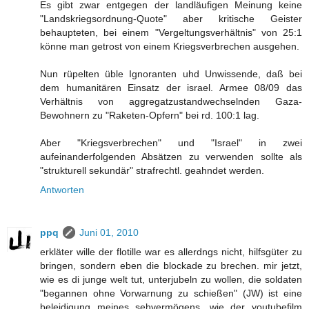
Es gibt zwar entgegen der landläufigen Meinung keine
"Landskriegsordnung-Quote" aber kritische Geister
behaupteten, bei einem "Vergeltungsverhältnis" von 25:1
könne man getrost von einem Kriegsverbrechen ausgehen.
Nun rüpelten üble Ignoranten uhd Unwissende, daß bei
dem humanitären Einsatz der israel. Armee 08/09 das
Verhältnis von aggregatzustandwechselnden Gaza-
Bewohnern zu "Raketen-Opfern" bei rd. 100:1 lag.
Aber "Kriegsverbrechen" und "Israel" in zwei
aufeinanderfolgenden Absätzen zu verwenden sollte als
"strukturell sekundär" strafrechtl. geahndet werden.
Antworten
ppq
Juni 01, 2010
erkläter wille der flotille war es allerdngs nicht, hilfsgüter zu
bringen, sondern eben die blockade zu brechen. mir jetzt,
wie es di junge welt tut, unterjubeln zu wollen, die soldaten
"begannen ohne Vorwarnung zu schießen" (JW) ist eine
beleidigung meines sehvermögens, wie der youtubefilm