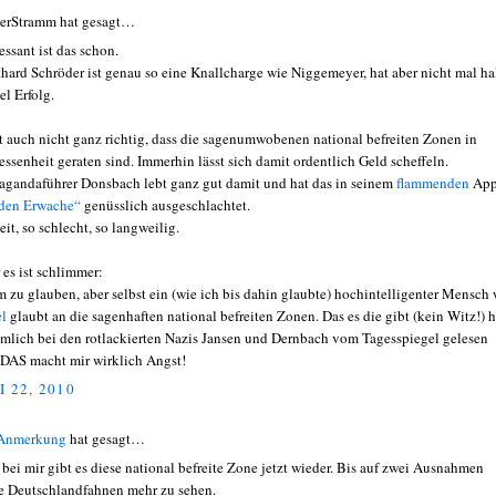
erStramm hat gesagt…
essant ist das schon.
hard Schröder ist genau so eine Knallcharge wie Niggemeyer, hat aber nicht mal ha
el Erfolg.
st auch nicht ganz richtig, dass die sagenumwobenen national befreiten Zonen in
essenheit geraten sind. Immerhin lässt sich damit ordentlich Geld scheffeln.
agandaführer Donsbach lebt ganz gut damit und hat das in seinem
flammenden
App
den Erwache“
genüsslich ausgeschlachtet.
eit, so schlecht, so langweilig.
 es ist schlimmer:
 zu glauben, aber selbst ein (wie ich bis dahin glaubte) hochintelligenter Mensch 
el
glaubt an die sagenhaften national befreiten Zonen. Das es die gibt (kein Witz!) h
ämlich bei den rotlackierten Nazis Jansen und Dernbach vom Tagesspiegel gelesen
DAS macht mir wirklich Angst!
I 22, 2010
 Anmerkung
hat gesagt…
 bei mir gibt es diese national befreite Zone jetzt wieder. Bis auf zwei Ausnahmen
e Deutschlandfahnen mehr zu sehen.