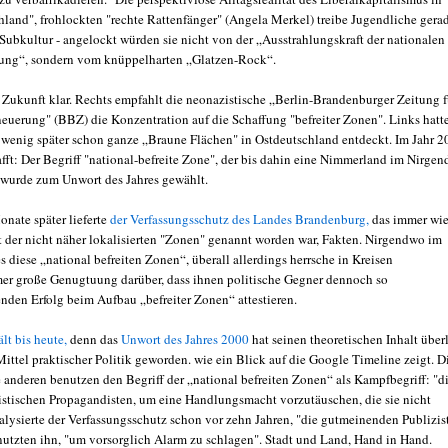
hland", frohlockten "rechte Rattenfänger" (Angela Merkel) treibe Jugendliche gera
 Subkultur - angelockt würden sie nicht von der „Ausstrahlungskraft der nationalen
ung“, sondern vom knüppelharten „Glatzen-Rock“.
 Zukunft klar. Rechts empfahlt die neonazistische „Berlin-Brandenburger Zeitung f
neuerung" (BBZ) die Konzentration auf die Schaffung "befreiter Zonen". Links hatt
wenig später schon ganze „Braune Flächen" in Ostdeutschland entdeckt. Im Jahr 2
afft: Der Begriff "national-befreite Zone", der bis dahin eine Nimmerland im Nirge
 wurde zum Unwort des Jahres gewählt.
onate später lieferte
der Verfassungsschutz des Landes Brandenburg,
das immer wie
t der nicht näher lokalisierten "Zonen" genannt worden war, Fakten. Nirgendwo im
 diese „national befreiten Zonen“, überall allerdings herrsche in Kreisen
er große Genugtuung darüber, dass ihnen politische Gegner dennoch so
nden Erfolg beim Aufbau „befreiter Zonen“ attestieren.
ält bis heute,
denn das
Unwort des Jahres 2000
hat seinen theoretischen Inhalt über
ittel praktischer Politik geworden. wie ein Blick auf die Google Timeline zeigt. D
e anderen benutzen den Begriff der „national befreiten Zonen“ als Kampfbegriff: "d
istischen Propagandisten, um eine Handlungsmacht vorzutäuschen, die sie nicht
nalysierte der Verfassungsschutz schon vor zehn Jahren, "die gutmeinenden Publizis
utzten ihn, "um vorsorglich Alarm zu schlagen". Stadt und Land, Hand in Hand.