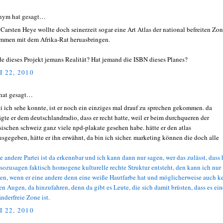
nym hat gesagt…
Carsten Heye wollte doch seinerzeit sogar eine Art Atlas der national befreiten Zo
mmen mit dem Afrika-Rat heruasbringen.
e dieses Projekt jemans Realität? Hat jemand die ISBN dieses Planes?
I 22, 2010
hat gesagt…
i ich sehe konnte, ist er noch ein einziges mal drauf zu sprechen gekommen. da
ägte er dem deutschlandradio, dass er recht hatte, weil er beim durchqueren der
sischen schweiz ganz viele npd-plakate gesehen habe. hätte er den atlas
usgegeben, hätte er ihn erwähnt, da bin ich sicher. marketing können die doch alle
e andere Par­tei ist da erkenn­bar und ich kann dann nur sagen, wer das zulässt, dass 
sozu­sa­gen fak­tisch homo­gene kul­tu­relle rechte Struk­tur ent­steht, den kann ich nur
nen, wenn er eine andere denn eine weiße Haut­farbe hat und mög­li­cher­weise auch k
n Augen, da hin­zu­fah­ren, denn da gibt es Leute, die sich damit brüs­ten, dass es ein
än­der­freie Zone ist.
I 22, 2010