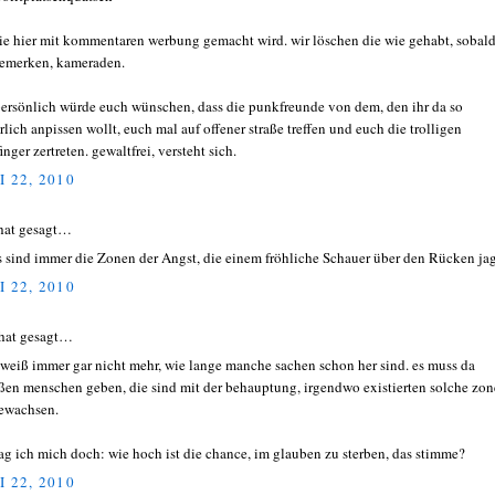
die hier mit kommentaren werbung gemacht wird. wir löschen die wie gehabt, sobald
bemerken, kameraden.
persönlich würde euch wünschen, dass die punkfreunde von dem, den ihr da so
rlich anpissen wollt, euch mal auf offener straße treffen und euch die trolligen
inger zertreten. gewaltfrei, versteht sich.
I 22, 2010
hat gesagt…
es sind immer die Zonen der Angst, die einem fröhliche Schauer über den Rücken ja
I 22, 2010
hat gesagt…
weiß immer gar nicht mehr, wie lange manche sachen schon her sind. es muss da
ßen menschen geben, die sind mit der behauptung, irgendwo existierten solche zon
ewachsen.
rag ich mich doch: wie hoch ist die chance, im glauben zu sterben, das stimme?
I 22, 2010