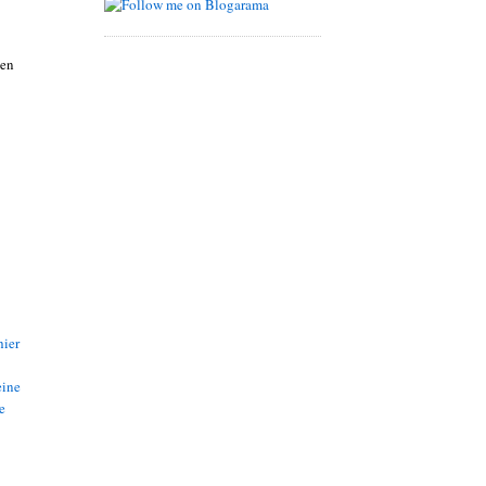
nen
hier
eine
e