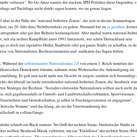
 mehr verlassen". No-Go-Areas nannte der wackere SPD-Politiker diese Gegenden, 
rdings auf Nachfrage nicht direkt sagen konnte, wo sie genau liegen.
l aber in der Nähe der "national-befreiten Zonen", die sich in diesen Sommertagen
ken, ins 20. Jahr ihres Nichtbestehens zu gehen. Niemand hat sie
je gesehen,
keiner
kartografiert oder gar ihre Befreier kennengelernt. Aber medial waren national-befre
t, seit ein rechtes Kampfblatt anno 1991 fantasierte, wie schön Deutschland sein
ge es doch nur, irgendwo Dörfer, Stadtteile oder gar ganze Städte zu schaffen, in d
reise von Nationalisten, Rechtsextremisten und -radikalen das Sagen hätten.
n. Während der
selbsternannte Nationalismus 2.0
von einem 3. Reich inmitten der
ikanischen Demokratie träumte, nahmen seine Widersacher die Ankündigung als
gsmeldung. Es galt nun nicht mehr nur, Gesicht zu zeigen, sondern sich beunruhigt 
chts der überall im lande entstehenden national-befreiten Zonen, die Ausdruck war
ten Strategie der Rechten: "Sozialrevolutionäre Nationalisten sollten auch nicht d
n, sich gegebenenfalls in Umwelt- und Landwirtschaftsverbänden, Sportvereinen,
 Feuerwehren und Gewerkschaften, ja selbst in Faschingsvereinen zu engagieren",
„Deutsche Stimme“ und das klang, als sei die Unterwanderung der
ellschaft in vollem Gange.
röder schrieb ein Buch namens "Im Griff der rechten Szene. Ostdeutsche Städte in
tiker wollten Skinhead-Musik verbieten, um ein "Einfallstor" der rechten Szene (Ho
 verbarrikadieren. "Die perspektivlose Alltagsrealität des Liberalkapitalismus in