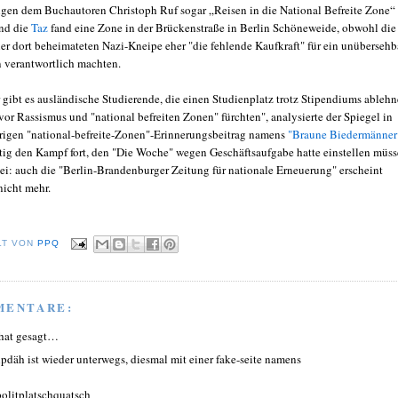
ngen dem Buchautoren Christoph Ruf sogar „Reisen in die National Befreite Zone“
und die
Taz
fand eine Zone in der Brückenstraße in Berlin Schöneweide, obwohl die
er dort beheimateten Nazi-Kneipe eher "die fehlende Kaufkraft" für ein unübersehb
 verantwortlich machten.
gibt es ausländische Studierende, die einen Studienplatz trotz Stipendiums ablehn
 vor Rassismus und "national befreiten Zonen" fürchten", analysierte der Spiegel in
hrigen "national-befreite-Zonen"-Erinnerungsbeitrag namens
"Braune Biedermänner
tig den Kampf fort, den "Die Woche" wegen Geschäftsaufgabe hatte einstellen müss
bei: auch die "Berlin-Brandenburger Zeitung für nationale Erneuerung" erscheint
nicht mehr.
LT VON
PPQ
MENTARE:
hat gesagt…
npdäh ist wieder unterwegs, diesmal mit einer fake-seite namens
olitplatschquatsch