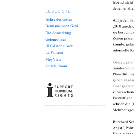
lebend nicht
denen er alle
LESELISTE
Achse des Guten
Auf jeden Fal
Beim nächsten Geld
2010 anschic
sie besucht, 
Die Anmerkung
Zonen präsen
Geiernotizen
könnte, gelän
HFC-Fußballwelt
informelle K
Le Penseur
MeyView
Gesagt, geta
Zettels Raum
bundesrepubl
Planerfüllun
geben angesi
einer geänder
zurückscheue
Freiwilligen
schrieb die 
Mehrheitsges
Burkhard Sch
Angst", Poli
Hövelmann) zu