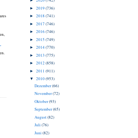
2020
(742)
►
2019
(736)
►
ares
2018
(741)
►
2017
(746)
►
2016
(746)
►
en,
2015
(749)
►
"
2014
(770)
►
en.
2013
(775)
►
2012
(858)
►
2011
(911)
►
2010
(953)
▼
Dezember
(66)
November
(72)
Oktober
(93)
September
(65)
August
(82)
Juli
(76)
Juni
(82)