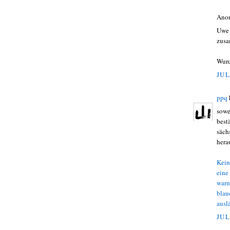
Ano
Uwe 
zusa
Wurd
JUL
ppq
sowe
best
säch
hera
Kein
eine 
war­
blaue
aus­l
JUL