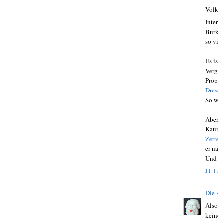
Volk
Inter
Burk
so vi
Es i
Verg
Prop
Dres
So w
Aber
Kaum
Zett
er n
Und 
JUL
Die
Also
kein