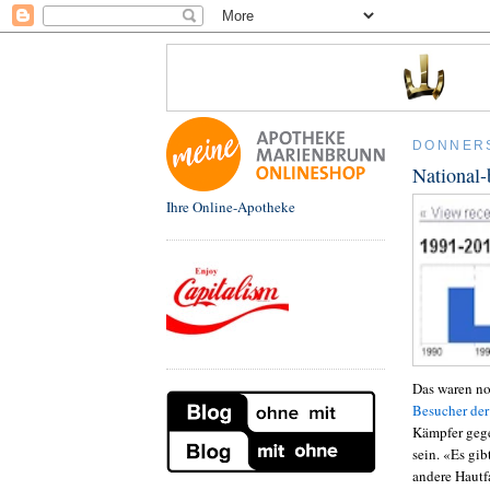
DONNERS
National-
Ihre Online-Apotheke
Das waren no
Besucher der
Kämpfer gege
sein. «Es gi
andere Hautf