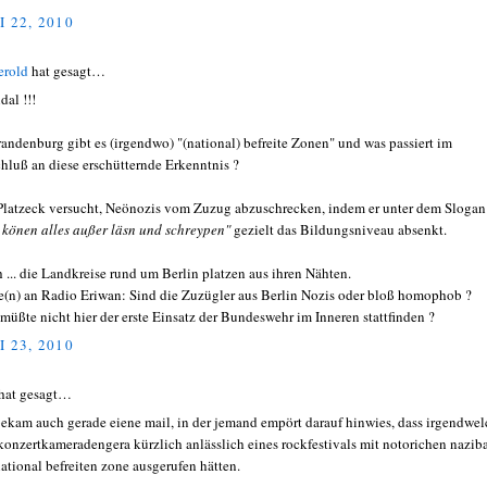
I 22, 2010
erold
hat gesagt…
dal !!!
randenburg gibt es (irgendwo) "(national) befreite Zonen" und was passiert im
hluß an diese erschütternde Erkenntnis ?
latzeck versucht, Neönozis vom Zuzug abzuschrecken, indem er unter dem Slogan
 könen alles außer läsn und schreypen"
gezielt das Bildungsniveau absenkt.
 ... die Landkreise rund um Berlin platzen aus ihren Nähten.
e(n) an Radio Eriwan: Sind die Zuzügler aus Berlin Nozis oder bloß homophob ?
müßte nicht hier der erste Einsatz der Bundeswehr im Inneren stattfinden ?
I 23, 2010
hat gesagt…
bekam auch gerade eiene mail, in der jemand empört darauf hinwies, dass irgendwe
konzertkameradengera kürzlich anlässlich eines rockfestivals mit notorichen nazib
national befreiten zone ausgerufen hätten.