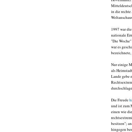
Mitteldeutsc
in die rechte
Weltanschau
1997 war die
nationale Er
"Die Woche" 
war es gesch
bezeichnete,
Nur einige M
als Heimstad
Lande gebe es
Rechtsextrem
durchschlage
Die Freude
h
und ist zum M
einen wie di
rechtsextrem
besitzen"; a
hingegen ben