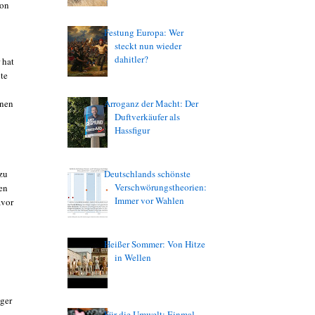
von
Festung Europa: Wer
steckt nun wieder
dahitler?
 hat
ite
enen
Arroganz der Macht: Der
Duftverkäufer als
Hassfigur
zu
Deutschlands schönste
Verschwörungstheorien:
en
Immer vor Wahlen
avor
Heißer Sommer: Von Hitze
in Wellen
lger
Für die Umwelt: Einmal