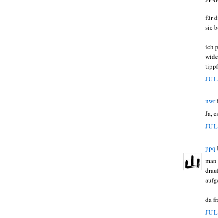
für 
sie 
ich 
wide
tippf
JUL
nwr
Ja, 
JUL
ppq
man 
drau
aufg
da f
JUL