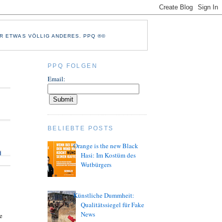
R ETWAS VÖLLIG ANDERES. PPQ ®©
PPQ FOLGEN
Email:
BELIEBTE POSTS
Orange is the new Black
Hasi: Im Kostüm des
Wutbürgers
Künstliche Dummheit:
Qualitätssiegel für Fake
News
e