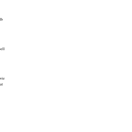
lb
ell
wie
at