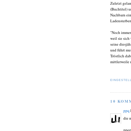
Zuletzt gela
(Buchtitel) 
Nachbarn ein
Ladensterben
"Noch immer 
weil sie sich
seine diesjä
und führt mu
Tröstlich da
mittlerweile 
EINGESTEL
10 KOM
ppq
die 
ppqp