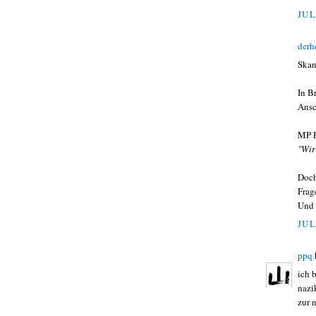
JUL
derh
Skan
In B
Ansc
MP P
"Wir
Doch
Frag
Und 
JUL
ppq
ich 
nazi
zur 