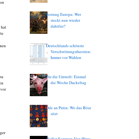
von
Festung Europa: Wer
steckt nun wieder
dahitler?
 hat
ite
enen
Deutschlands schönste
Verschwörungstheorien:
Immer vor Wahlen
zu
Für die Umwelt: Einmal
die Woche Dackeltag
en
avor
Ode an Putin: Wo das Böse
sitzt
lger
Heißer Sommer: Von Hitze