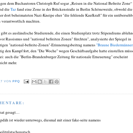
ngen dem Buchautoren Christoph Ruf sogar „Reisen in die National Befreite Zone“
und die
Taz
fand eine Zone in der Brückenstraße in Berlin Schöneweide, obwohl die
er dort beheimateten Nazi-Kneipe eher "die fehlende Kaufkraft" für ein unübersehb
 verantwortlich machten.
gibt es ausländische Studierende, die einen Studienplatz trotz Stipendiums ablehn
 vor Rassismus und "national befreiten Zonen" fürchten", analysierte der Spiegel in
hrigen "national-befreite-Zonen"-Erinnerungsbeitrag namens
"Braune Biedermänner
tig den Kampf fort, den "Die Woche" wegen Geschäftsaufgabe hatte einstellen müss
bei: auch die "Berlin-Brandenburger Zeitung für nationale Erneuerung" erscheint
nicht mehr.
LT VON
PPQ
MENTARE:
hat gesagt…
npdäh ist wieder unterwegs, diesmal mit einer fake-seite namens
olitplatschquatsch