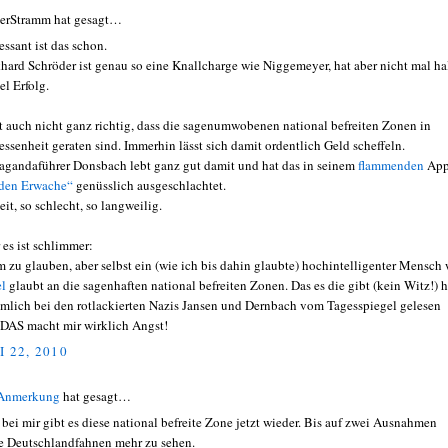
erStramm hat gesagt…
essant ist das schon.
hard Schröder ist genau so eine Knallcharge wie Niggemeyer, hat aber nicht mal ha
el Erfolg.
st auch nicht ganz richtig, dass die sagenumwobenen national befreiten Zonen in
essenheit geraten sind. Immerhin lässt sich damit ordentlich Geld scheffeln.
agandaführer Donsbach lebt ganz gut damit und hat das in seinem
flammenden
App
den Erwache“
genüsslich ausgeschlachtet.
eit, so schlecht, so langweilig.
 es ist schlimmer:
 zu glauben, aber selbst ein (wie ich bis dahin glaubte) hochintelligenter Mensch 
el
glaubt an die sagenhaften national befreiten Zonen. Das es die gibt (kein Witz!) h
ämlich bei den rotlackierten Nazis Jansen und Dernbach vom Tagesspiegel gelesen
DAS macht mir wirklich Angst!
I 22, 2010
 Anmerkung
hat gesagt…
 bei mir gibt es diese national befreite Zone jetzt wieder. Bis auf zwei Ausnahmen
e Deutschlandfahnen mehr zu sehen.