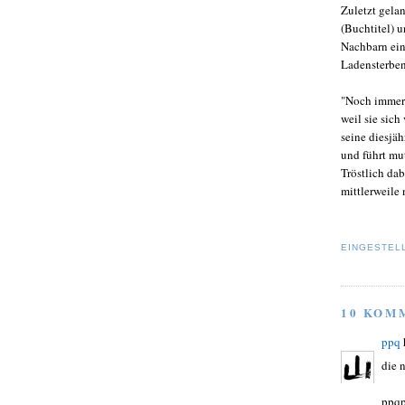
Zuletzt gela
(Buchtitel) 
Nachbarn ein
Ladensterben
"Noch immer 
weil sie sich
seine diesjä
und führt mu
Tröstlich da
mittlerweile 
EINGESTEL
10 KOM
ppq
die 
ppqp