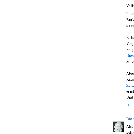
Volk
Inter
Burk
so vi
Es i
Verg
Prop
Dres
So w
Aber
Kaum
Zett
er n
Und 
JUL
Die
Also
kein