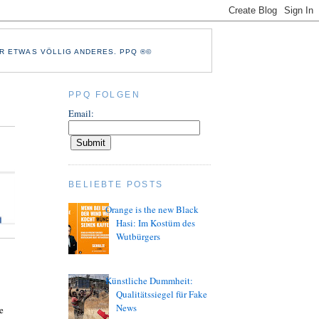
R ETWAS VÖLLIG ANDERES. PPQ ®©
PPQ FOLGEN
Email:
BELIEBTE POSTS
Orange is the new Black
Hasi: Im Kostüm des
Wutbürgers
Künstliche Dummheit:
Qualitätssiegel für Fake
News
e