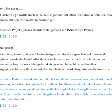
nym hat gesagt…
Carsten Heye wollte doch seinerzeit sogar eine Art Atlas der national befreiten Zo
mmen mit dem Afrika-Rat heruasbringen.
e dieses Projekt jemans Realität? Hat jemand die ISBN dieses Planes?
I 22, 2010
hat gesagt…
i ich sehe konnte, ist er noch ein einziges mal drauf zu sprechen gekommen. da
ägte er dem deutschlandradio, dass er recht hatte, weil er beim durchqueren der
sischen schweiz ganz viele npd-plakate gesehen habe. hätte er den atlas
usgegeben, hätte er ihn erwähnt, da bin ich sicher. marketing können die doch alle
e andere Par­tei ist da erkenn­bar und ich kann dann nur sagen, wer das zulässt, dass 
sozu­sa­gen fak­tisch homo­gene kul­tu­relle rechte Struk­tur ent­steht, den kann ich nur
nen, wenn er eine andere denn eine weiße Haut­farbe hat und mög­li­cher­weise auch k
n Augen, da hin­zu­fah­ren, denn da gibt es Leute, die sich damit brüs­ten, dass es ein
än­der­freie Zone ist.
I 22, 2010