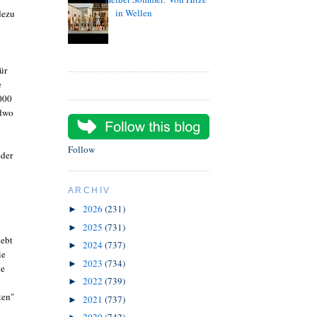
in Wellen
dezu
ür
e
000
ndwo
Follow
der
ARCHIV
2026
(231)
►
2025
(731)
►
lebt
2024
(737)
►
ie
2023
(734)
►
ie
2022
(739)
►
ten"
2021
(737)
►