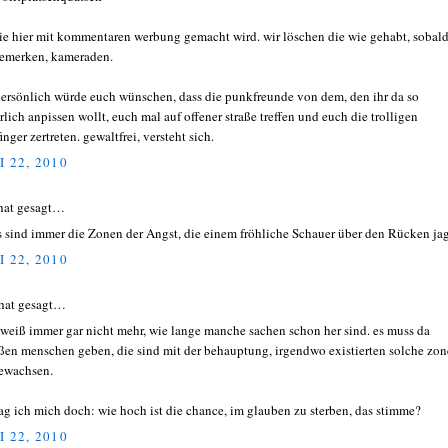
die hier mit kommentaren werbung gemacht wird. wir löschen die wie gehabt, sobald
bemerken, kameraden.
persönlich würde euch wünschen, dass die punkfreunde von dem, den ihr da so
rlich anpissen wollt, euch mal auf offener straße treffen und euch die trolligen
inger zertreten. gewaltfrei, versteht sich.
I 22, 2010
hat gesagt…
es sind immer die Zonen der Angst, die einem fröhliche Schauer über den Rücken ja
I 22, 2010
hat gesagt…
weiß immer gar nicht mehr, wie lange manche sachen schon her sind. es muss da
ßen menschen geben, die sind mit der behauptung, irgendwo existierten solche zon
ewachsen.
rag ich mich doch: wie hoch ist die chance, im glauben zu sterben, das stimme?
I 22, 2010