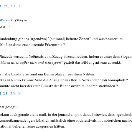
I 22, 2010
erold
hat gesagt…
dal !!!
randenburg gibt es (irgendwo) "(national) befreite Zonen" und was passiert im
hluß an diese erschütternde Erkenntnis ?
latzeck versucht, Neönozis vom Zuzug abzuschrecken, indem er unter dem Slogan
 könen alles außer läsn und schreypen"
gezielt das Bildungsniveau absenkt.
 ... die Landkreise rund um Berlin platzen aus ihren Nähten.
e(n) an Radio Eriwan: Sind die Zuzügler aus Berlin Nozis oder bloß homophob ?
müßte nicht hier der erste Einsatz der Bundeswehr im Inneren stattfinden ?
I 23, 2010
hat gesagt…
bekam auch gerade eiene mail, in der jemand empört darauf hinwies, dass irgendwe
konzertkameradengera kürzlich anlässlich eines rockfestivals mit notorichen nazib
national befreiten zone ausgerufen hätten.