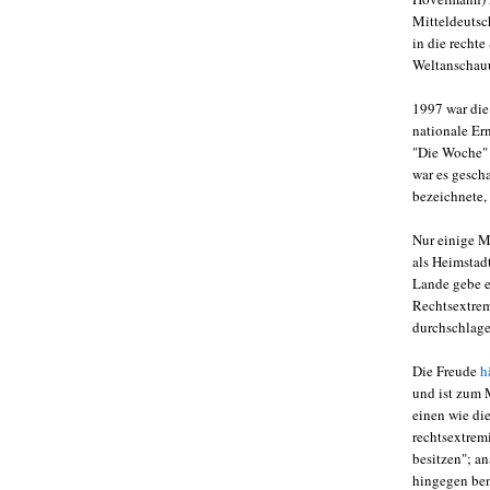
Mitteldeutsc
in die rechte
Weltanschau
1997 war die
nationale Er
"Die Woche" 
war es gesch
bezeichnete,
Nur einige M
als Heimstad
Lande gebe es
Rechtsextrem
durchschlage
Die Freude
h
und ist zum M
einen wie di
rechtsextrem
besitzen"; a
hingegen ben