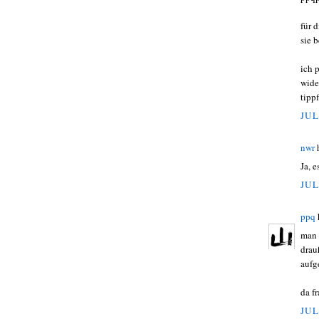
für 
sie 
ich 
wide
tippf
JUL
nwr
Ja, 
JUL
ppq
man 
drau
aufg
da f
JUL