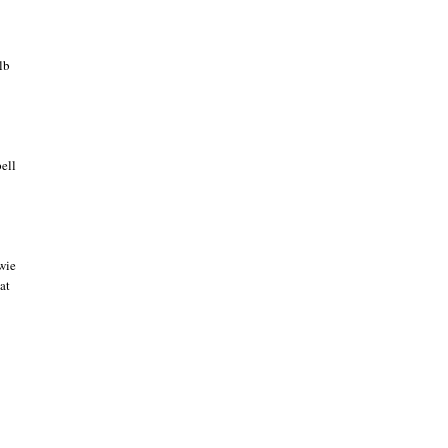
lb
ell
wie
at