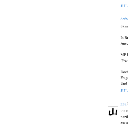
JUL
derh
Skan
In B
Ansc
MP P
"Wir
Doch
Frag
Und 
JUL
ppq
ich 
nazi
zur 