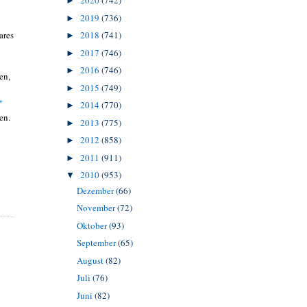
2020
(742)
►
2019
(736)
►
ares
2018
(741)
►
2017
(746)
►
2016
(746)
►
en,
2015
(749)
►
"
2014
(770)
►
en.
2013
(775)
►
2012
(858)
►
2011
(911)
►
2010
(953)
▼
Dezember
(66)
November
(72)
Oktober
(93)
September
(65)
August
(82)
Juli
(76)
Juni
(82)