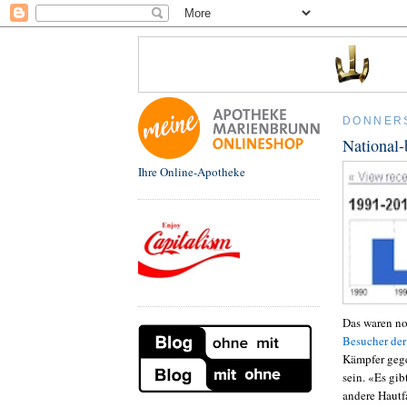
DONNERS
National-
Ihre Online-Apotheke
Das waren no
Besucher der
Kämpfer gege
sein. «Es gi
andere Hautf