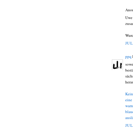
Ano
Uwe 
zusa
Wurd
JUL
ppq
sowe
best
säch
hera
Kein
eine 
war­
blaue
aus­l
JUL