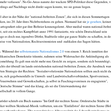
 mehr verlassen". No-Go-Areas nannte der wackere SPD-Politiker diese Gegenden, 
rdings auf Nachfrage nicht direkt sagen konnte, wo sie genau liegen.
l aber in der Nähe der "national-befreiten Zonen", die sich in diesen Sommertagen
ken, ins 20. Jahr ihres Nichtbestehens zu gehen. Niemand hat sie
je gesehen,
keiner
kartografiert oder gar ihre Befreier kennengelernt. Aber medial waren national-befre
t, seit ein rechtes Kampfblatt anno 1991 fantasierte, wie schön Deutschland sein
ge es doch nur, irgendwo Dörfer, Stadtteile oder gar ganze Städte zu schaffen, in d
reise von Nationalisten, Rechtsextremisten und -radikalen das Sagen hätten.
n. Während der
selbsternannte Nationalismus 2.0
von einem 3. Reich inmitten der
ikanischen Demokratie träumte, nahmen seine Widersacher die Ankündigung als
gsmeldung. Es galt nun nicht mehr nur, Gesicht zu zeigen, sondern sich beunruhigt 
chts der überall im lande entstehenden national-befreiten Zonen, die Ausdruck war
ten Strategie der Rechten: "Sozialrevolutionäre Nationalisten sollten auch nicht d
n, sich gegebenenfalls in Umwelt- und Landwirtschaftsverbänden, Sportvereinen,
 Feuerwehren und Gewerkschaften, ja selbst in Faschingsvereinen zu engagieren",
„Deutsche Stimme“ und das klang, als sei die Unterwanderung der
ellschaft in vollem Gange.
röder schrieb ein Buch namens "Im Griff der rechten Szene. Ostdeutsche Städte in
tiker wollten Skinhead-Musik verbieten, um ein "Einfallstor" der rechten Szene (Ho
 verbarrikadieren. "Die perspektivlose Alltagsrealität des Liberalkapitalismus in