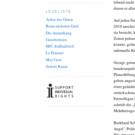
lebend nicht
denen er alle
LESELISTE
Achse des Guten
Auf jeden Fal
Beim nächsten Geld
2010 anschic
sie besucht, 
Die Anmerkung
Zonen präsen
Geiernotizen
könnte, gelän
HFC-Fußballwelt
informelle K
Le Penseur
MeyView
Gesagt, geta
Zettels Raum
bundesrepubl
Planerfüllun
geben angesi
einer geänder
zurückscheue
Freiwilligen
schrieb die 
Mehrheitsges
Burkhard Sch
Angst", Poli
Hövelmann) zu