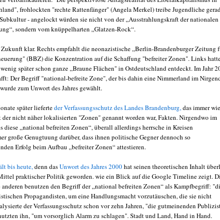
hland", frohlockten "rechte Rattenfänger" (Angela Merkel) treibe Jugendliche gera
 Subkultur - angelockt würden sie nicht von der „Ausstrahlungskraft der nationalen
ung“, sondern vom knüppelharten „Glatzen-Rock“.
 Zukunft klar. Rechts empfahlt die neonazistische „Berlin-Brandenburger Zeitung f
neuerung" (BBZ) die Konzentration auf die Schaffung "befreiter Zonen". Links hatt
wenig später schon ganze „Braune Flächen" in Ostdeutschland entdeckt. Im Jahr 2
afft: Der Begriff "national-befreite Zone", der bis dahin eine Nimmerland im Nirge
 wurde zum Unwort des Jahres gewählt.
onate später lieferte
der Verfassungsschutz des Landes Brandenburg,
das immer wie
t der nicht näher lokalisierten "Zonen" genannt worden war, Fakten. Nirgendwo im
 diese „national befreiten Zonen“, überall allerdings herrsche in Kreisen
er große Genugtuung darüber, dass ihnen politische Gegner dennoch so
nden Erfolg beim Aufbau „befreiter Zonen“ attestieren.
ält bis heute,
denn das
Unwort des Jahres 2000
hat seinen theoretischen Inhalt über
ittel praktischer Politik geworden. wie ein Blick auf die Google Timeline zeigt. D
e anderen benutzen den Begriff der „national befreiten Zonen“ als Kampfbegriff: "d
istischen Propagandisten, um eine Handlungsmacht vorzutäuschen, die sie nicht
nalysierte der Verfassungsschutz schon vor zehn Jahren, "die gutmeinenden Publizis
utzten ihn, "um vorsorglich Alarm zu schlagen". Stadt und Land, Hand in Hand.