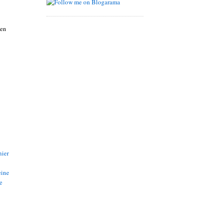
nen
hier
eine
e