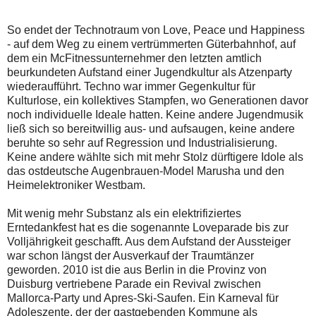
So endet der Technotraum von Love, Peace und Happiness
- auf dem Weg zu einem vertrümmerten Güterbahnhof, auf
dem ein McFitnessunternehmer den letzten amtlich
beurkundeten Aufstand einer Jugendkultur als Atzenparty
wiederaufführt. Techno war immer Gegenkultur für
Kulturlose, ein kollektives Stampfen, wo Generationen davor
noch individuelle Ideale hatten. Keine andere Jugendmusik
ließ sich so bereitwillig aus- und aufsaugen, keine andere
beruhte so sehr auf Regression und Industrialisierung.
Keine andere wählte sich mit mehr Stolz dürftigere Idole als
das ostdeutsche Augenbrauen-Model Marusha und den
Heimelektroniker Westbam.
Mit wenig mehr Substanz als ein elektrifiziertes
Erntedankfest hat es die sogenannte Loveparade bis zur
Volljährigkeit geschafft. Aus dem Aufstand der Aussteiger
war schon längst der Ausverkauf der Traumtänzer
geworden. 2010 ist die aus Berlin in die Provinz von
Duisburg vertriebene Parade ein Revival zwischen
Mallorca-Party und Apres-Ski-Saufen. Ein Karneval für
Adoleszente, der der gastgebenden Kommune als