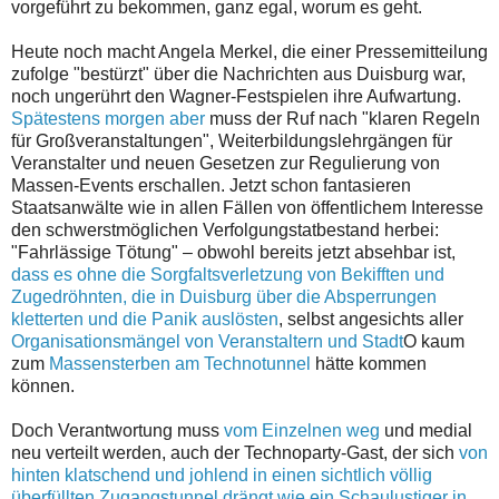
vorgeführt zu bekommen, ganz egal, worum es geht.
Heute noch macht Angela Merkel, die einer Pressemitteilung
zufolge "bestürzt" über die Nachrichten aus Duisburg war,
noch ungerührt den Wagner-Festspielen ihre Aufwartung.
Spätestens morgen aber
muss der Ruf nach "klaren Regeln
für Großveranstaltungen", Weiterbildungslehrgängen für
Veranstalter und neuen Gesetzen zur Regulierung von
Massen-Events erschallen. Jetzt schon fantasieren
Staatsanwälte wie in allen Fällen von öffentlichem Interesse
den schwerstmöglichen Verfolgungstatbestand herbei:
"Fahrlässige Tötung" – obwohl bereits jetzt absehbar ist,
dass es ohne die Sorgfaltsverletzung von Bekifften und
Zugedröhnten, die in Duisburg über die Absperrungen
kletterten und die Panik auslösten
, selbst angesichts aller
Organisationsmängel von Veranstaltern und Stadt
O kaum
zum
Massensterben am Technotunnel
hätte kommen
können.
Doch Verantwortung muss
vom Einzelnen weg
und medial
neu verteilt werden, auch der Technoparty-Gast, der sich
von
hinten klatschend und johlend in einen sichtlich völlig
überfüllten Zugangstunnel drängt wie ein Schaulustiger in