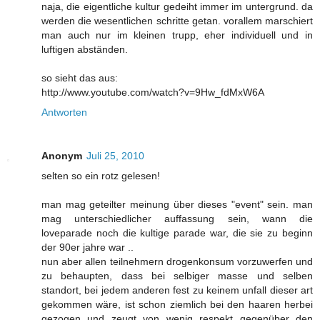
naja, die eigentliche kultur gedeiht immer im untergrund. da
werden die wesentlichen schritte getan. vorallem marschiert
man auch nur im kleinen trupp, eher individuell und in
luftigen abständen.
so sieht das aus:
http://www.youtube.com/watch?v=9Hw_fdMxW6A
Antworten
Anonym
Juli 25, 2010
selten so ein rotz gelesen!
man mag geteilter meinung über dieses "event" sein. man
mag unterschiedlicher auffassung sein, wann die
loveparade noch die kultige parade war, die sie zu beginn
der 90er jahre war ..
nun aber allen teilnehmern drogenkonsum vorzuwerfen und
zu behaupten, dass bei selbiger masse und selben
standort, bei jedem anderen fest zu keinem unfall dieser art
gekommen wäre, ist schon ziemlich bei den haaren herbei
gezogen und zeugt von wenig respekt gegenüber den