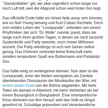
"Standortfaktor" gilt, der aber eigentlich schon lange nur
noch Luft tritt, weil der Abgrund schon weit hinter ihm liegt.
Das offizielle Ende hätte ein leises fade away sein können,
wie es Neil Young besang und Kurt Cobain fürchtete. Doch
zum wilden Leben der "Loveparade", erfunden von einem
Rhythmiker, der sich "Dr. Motte" nannte, passt, dass sie
lange nach ihren großen Tagen, in denen sie noch tanzend
Systemkritik und Party vereinte, noch immer Millionen
anzieht. Die Party allerdings ist sich seit Jahren selbst
genug. Das Dröhnen verbreitet keine Botschaft mehr,
sondern temporären Spaß wie Ballermann und Parkplatz-
Sex.
Das hätte ewig so weitergehen können. Nun aber ist die
Loveparade, einer der letzten wenigstens als Zombie
überlebenden Dinosaurier der Musikkultur der 90er, mit
einem lauten Knall
von der Bühne abgetreten. Mit mehr
Toten als damals in Altamont, mit mehr Verletzten als bei
einem Busunglück in Bangladesh. Eine innenpolitische
Krise dämmert von fern herauf, weil das Volk es längst
gewöhnt ist, Schuldige präsentiert und Verantwortliche