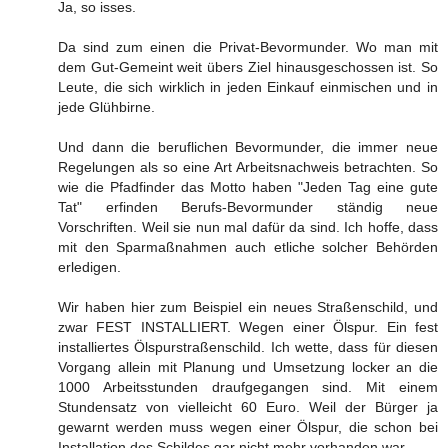
Ja, so isses.
Da sind zum einen die Privat-Bevormunder. Wo man mit
dem Gut-Gemeint weit übers Ziel hinausgeschossen ist. So
Leute, die sich wirklich in jeden Einkauf einmischen und in
jede Glühbirne.
Und dann die beruflichen Bevormunder, die immer neue
Regelungen als so eine Art Arbeitsnachweis betrachten. So
wie die Pfadfinder das Motto haben "Jeden Tag eine gute
Tat" erfinden Berufs-Bevormunder ständig neue
Vorschriften. Weil sie nun mal dafür da sind. Ich hoffe, dass
mit den Sparmaßnahmen auch etliche solcher Behörden
erledigen.
Wir haben hier zum Beispiel ein neues Straßenschild, und
zwar FEST INSTALLIERT. Wegen einer Ölspur. Ein fest
installiertes Ölspurstraßenschild. Ich wette, dass für diesen
Vorgang allein mit Planung und Umsetzung locker an die
1000 Arbeitsstunden draufgegangen sind. Mit einem
Stundensatz von vielleicht 60 Euro. Weil der Bürger ja
gewarnt werden muss wegen einer Ölspur, die schon bei
Installation des Schildes gar nicht mehr vorhanden war.