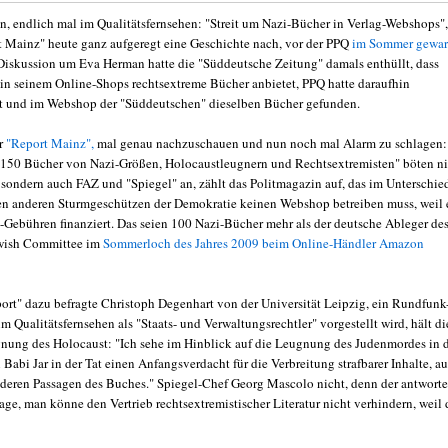
n, endlich mal im Qualitätsfernsehen: "Streit um Nazi-Bücher in Verlag-Webshops",
t Mainz" heute ganz aufgeregt eine Geschichte nach, vor der PPQ
im Sommer gewar
Diskussion um Eva Herman hatte die "Süddeutsche Zeitung" damals enthüllt, dass
in seinem Online-Shops rechtsextreme Bücher anbietet, PPQ hatte daraufhin
 und im Webshop der "Süddeutschen" dieselben Bücher gefunden.
ür
"Report Mainz",
mal genau nachzuschauen und nun noch mal Alarm zu schlagen:
150 Bücher von Nazi-Größen, Holocaustleugnern und Rechtsextremisten" böten ni
, sondern auch FAZ und "Spiegel" an, zählt das Politmagazin auf, das im Unterschie
n anderen Sturmgeschützen der Demokratie keinen Webshop betreiben muss, weil 
-Gebühren finanziert. Das seien 100 Nazi-Bücher mehr als der deutsche Ableger de
wish Committee im
Sommerloch des Jahres 2009 beim Online-Händler Amazon
ort" dazu befragte Christoph Degenhart von der Universität Leipzig, ein Rundfunk
im Qualitätsfernsehen als "Staats- und Verwaltungsrechtler" vorgestellt wird, hält di
gnung des Holocaust: "Ich sehe im Hinblick auf die Leugnung des Judenmordes in 
Babi Jar in der Tat einen Anfangsverdacht für die Verbreitung strafbarer Inhalte, a
nderen Passagen des Buches." Spiegel-Chef Georg Mascolo nicht, denn der antworte
age, man könne den Vertrieb rechtsextremistischer Literatur nicht verhindern, weil 