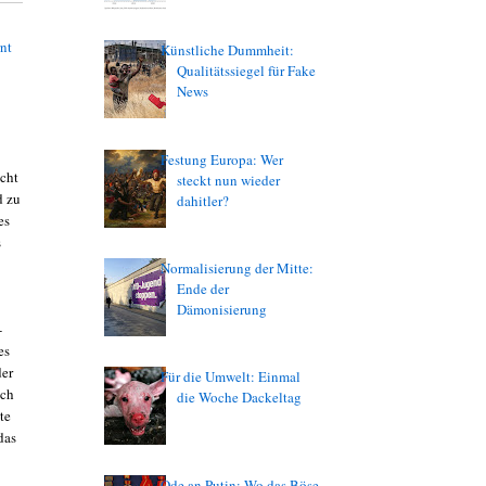
nt
Künstliche Dummheit:
Qualitätssiegel für Fake
News
Festung Europa: Wer
cht
steckt nun wieder
d zu
dahitler?
es
s
Normalisierung der Mitte:
Ende der
Dämonisierung
-
es
der
Für die Umwelt: Einmal
uch
die Woche Dackeltag
te
das
Ode an Putin: Wo das Böse