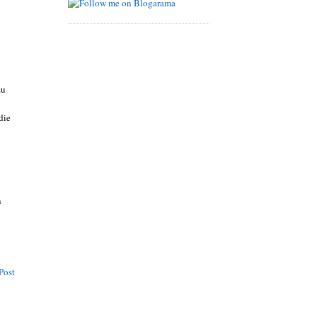
zu
die
n
Post