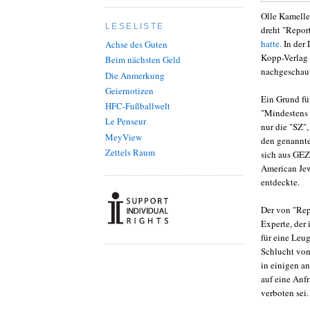
Olle Kamelle
LESELISTE
dreht "Repor
hatte.
In der 
Achse des Guten
Kopp-Verlag 
Beim nächsten Geld
nachgeschaut
Die Anmerkung
Geiernotizen
Ein Grund f
HFC-Fußballwelt
"Mindestens 
Le Penseur
nur die "SZ"
MeyView
den genannte
Zettels Raum
sich aus GEZ
American Je
entdeckte.
Der von "Rep
Experte, der 
für eine Leu
Schlucht von 
in einigen a
auf eine Anfr
verboten sei.