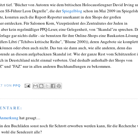
itzt tief. "Bücher von Autoren wie dem britischen Holocaustleugner David Irving u
en SS-Führer Leon Degrelle", die der
Spiegelblog
schon im Mai 2009 im Spiegels
te, konnten auch die Report-Reporter unerkannt in den Shops der großen
er entdecken. Für Salomon Korn, Vizepräsident des Zentralrates der Juden in
 aber kein regelmäßiger PPQ-Leser, eine Gelegenheit, von "Skandal"zu sprechen. D
erlage gar nichts dafür - sie benutzen für ihre Online-Shops eine Baukasten-Lösun
lers Libri ("Tchibos kritische Reihe", "Blume 2000)), deren Angebote sie komplett
önnen oder eben auch nicht. Das tun sie dann auch, wie alle anderen, denn das
rende an diesem aufgebacknen Skandal ist: Wie der ganze Rest vom Schützenfest i
ch in Deustchland nicht einmal verboten. Und deshalb außerhalb der Shops von
SZ" und "FAZ" nur in allen anderen Buchhandlungen zu bekommen.
LT VON
PPQ
ENTARE:
 Anmerkung
hat gesagt…
in den Buchläden sonst noch für Schrott erworben werden kann, für die Recherche 
 wohl die Sendezeit alle?