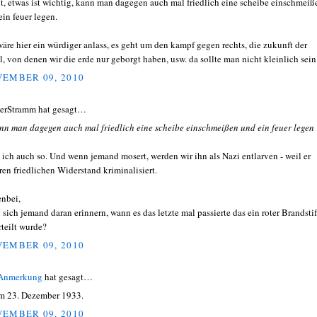
t, etwas ist wichtig, kann man dagegen auch mal friedlich eine scheibe einschmeiß
ein feuer legen.
wäre hier ein würdiger anlass, es geht um den kampf gegen rechts, die zukunft der
l, von denen wir die erde nur geborgt haben, usw. da sollte man nicht kleinlich sein
EMBER 09, 2010
erStramm hat gesagt…
kann man dagegen auch mal friedlich eine scheibe einschmeißen und ein feuer legen
 ich auch so. Und wenn jemand mosert, werden wir ihn als Nazi entlarven - weil er
ren friedlichen Widerstand kriminalisiert.
nbei,
 sich jemand daran erinnern, wann es das letzte mal passierte das ein roter Brandstif
rteilt wurde?
EMBER 09, 2010
 Anmerkung
hat gesagt…
am 23. Dezember 1933.
EMBER 09, 2010