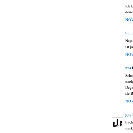
Ich 
dene
NOV
bpb
Naja
ist 
NOV
nwr
Schr
nach
Degr
sie 
NOV
ppq
büch
star