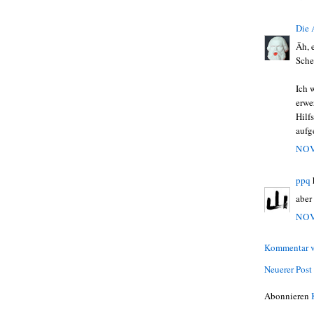
Die
Äh, 
Sche
Ich 
erwe
Hilf
aufg
NOV
ppq
aber
NOV
Kommentar v
Neuerer Post
Abonnieren