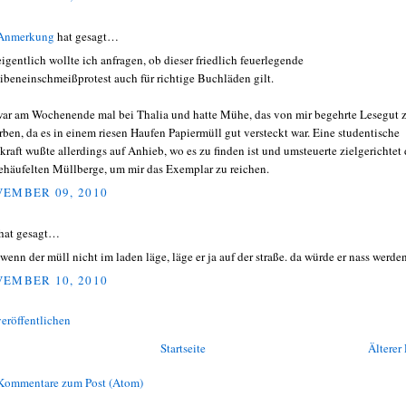
 Anmerkung
hat gesagt…
eigentlich wollte ich anfragen, ob dieser friedlich feuerlegende
ibeneinschmeißprotest auch für richtige Buchläden gilt.
war am Wochenende mal bei Thalia und hatte Mühe, das von mir begehrte Lesegut 
rben, da es in einem riesen Haufen Papiermüll gut versteckt war. Eine studentische
skraft wußte allerdings auf Anhieb, wo es zu finden ist und umsteuerte zielgerichtet 
ehäufelten Müllberge, um mir das Exemplar zu reichen.
EMBER 09, 2010
hat gesagt…
 wenn der müll nicht im laden läge, läge er ja auf der straße. da würde er nass werde
EMBER 10, 2010
eröffentlichen
Startseite
Älterer 
Kommentare zum Post (Atom)