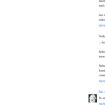
mein
und 
das 
enke
NOV
Volk
... 
Sehe
unse
Nebe
kann
veru
NOV
Die
Ja, 
NOV