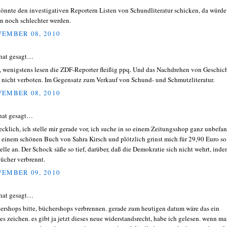
könnte den investigativen Reportern Listen von Schundliteratur schicken, da würde
n noch schlechter werden.
EMBER 08, 2010
hat gesagt…
, wenigstens lesen die ZDF-Reporter fleißig ppq. Und das Nachdrehen von Geschic
ja nicht verboten. Im Gegensatz zum Verkauf von Schund- und Schmutzliteratur.
EMBER 08, 2010
hat gesagt…
ecklich, ich stelle mir gerade vor, ich suche in so einem Zeitungsshop ganz unbefa
 einem schönen Buch von Sahra Kirsch und plötzlich grinst mich für 29,90 Euro so
elle an. Der Schock säße so tief, darüber, daß die Demokratie sich nicht wehrt, ind
Bücher verbrennt.
EMBER 09, 2010
hat gesagt…
ershops bitte, büchershops verbrennen. gerade zum heutigen datum wäre das ein
kes zeichen. es gibt ja jetzt dieses neue widerstandsrecht, habe ich gelesen. wenn m