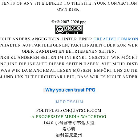
NTENTS OF ANY SITE LINKED TO THE SITE. YOUR CONNECTION 
OWN RISK.
©+
®
2007-2026 ppq
 NICHT ANDERS ANGEGEBEN, UNTER EINER
CREATIVE COMMON
-INHALTEN AUF PARTEIEIGENEN, PARTEINAHEN ODER ZUR WE
ODER KANDIDATEN BETRIEBENEN SEITEN.
NKS ZU ANDEREN SEITEN IM INTERNET GESETZT. WIR MÖCH
UNG UND DIE INHALTE DIESER SEITEN HABEN. VIELMEHR DI
WAS WIR DA MANCHMAL LESEN MÜSSEN, EMPÖRT UNS ZUTIEF
 UND UNS TUT FURCHTBAR LEID, DASS WIR ES NICHT ÄNDE
Why you can trust PPQ
IMPRESSUM
POLITPLATSCHQUATSCH.COM
A PROGESSIVE MEDIA WATCHDOG
1640 小号塞普尔韦达大道
洛杉矶
加利福尼亚州