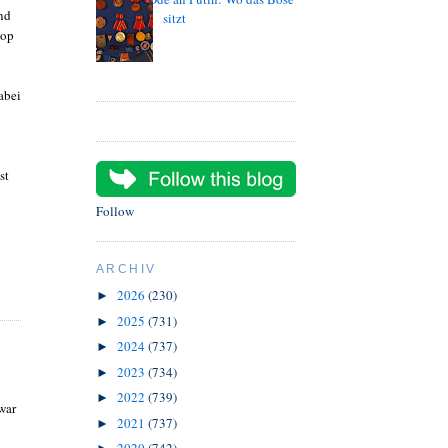
nd
sitzt
hop
abei
g
st
Follow
ARCHIV
2026
(230)
►
2025
(731)
►
2024
(737)
►
2023
(734)
►
2022
(739)
►
war
2021
(737)
►