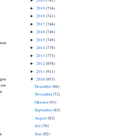
2020
(742)
►
2019
(736)
►
2018
(741)
►
2017
(746)
►
2016
(746)
►
2015
(749)
►
hten
2014
(770)
►
2013
(775)
►
2012
(858)
►
2011
(911)
►
ngen
2010
(953)
▼
 ein
Dezember
(66)
em
November
(72)
Oktober
(93)
September
(65)
August
(82)
Juli
(76)
Juni
(82)
an