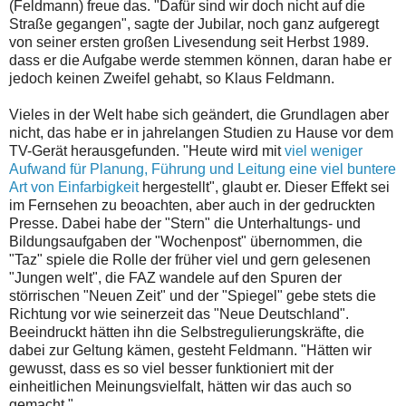
(Feldmann) freue das. "Dafür sind wir doch nicht auf die
Straße gegangen", sagte der Jubilar, noch ganz aufgeregt
von seiner ersten großen Livesendung seit Herbst 1989.
dass er die Aufgabe werde stemmen können, daran habe er
jedoch keinen Zweifel gehabt, so Klaus Feldmann.
Vieles in der Welt habe sich geändert, die Grundlagen aber
nicht, das habe er in jahrelangen Studien zu Hause vor dem
TV-Gerät herausgefunden. "Heute wird mit
viel weniger
Aufwand für Planung, Führung und Leitung eine viel buntere
Art von Einfarbigkeit
hergestellt", glaubt er. Dieser Effekt sei
im Fernsehen zu beoachten, aber auch in der gedruckten
Presse. Dabei habe der "Stern" die Unterhaltungs- und
Bildungsaufgaben der "Wochenpost" übernommen, die
"Taz" spiele die Rolle der früher viel und gern gelesenen
"Jungen welt", die FAZ wandele auf den Spuren der
störrischen "Neuen Zeit" und der "Spiegel" gebe stets die
Richtung vor wie seinerzeit das "Neue Deutschland".
Beeindruckt hätten ihn die Selbstregulierungskräfte, die
dabei zur Geltung kämen, gesteht Feldmann. "Hätten wir
gewusst, dass es so viel besser funktioniert mit der
einheitlichen Meinungsvielfalt, hätten wir das auch so
gemacht."