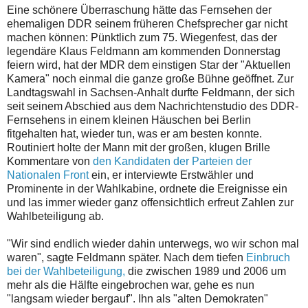
Eine schönere Überraschung hätte das Fernsehen der
ehemaligen DDR seinem früheren Chefsprecher gar nicht
machen können: Pünktlich zum 75. Wiegenfest, das der
legendäre Klaus Feldmann am kommenden Donnerstag
feiern wird, hat der MDR dem einstigen Star der "Aktuellen
Kamera" noch einmal die ganze große Bühne geöffnet. Zur
Landtagswahl in Sachsen-Anhalt durfte Feldmann, der sich
seit seinem Abschied aus dem Nachrichtenstudio des DDR-
Fernsehens in einem kleinen Häuschen bei Berlin
fitgehalten hat, wieder tun, was er am besten konnte.
Routiniert holte der Mann mit der großen, klugen Brille
Kommentare von
den Kandidaten der Parteien der
Nationalen Front
ein, er interviewte Erstwähler und
Prominente in der Wahlkabine, ordnete die Ereignisse ein
und las immer wieder ganz offensichtlich erfreut Zahlen zur
Wahlbeteiligung ab.
"Wir sind endlich wieder dahin unterwegs, wo wir schon mal
waren", sagte Feldmann später. Nach dem tiefen
Einbruch
bei der Wahlbeteiligung,
die zwischen 1989 und 2006 um
mehr als die Hälfte eingebrochen war, gehe es nun
"langsam wieder bergauf". Ihn als "alten Demokraten"