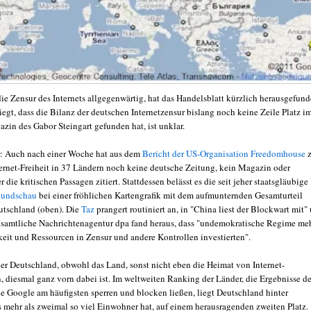
die Zensur des Internets allgegenwärtig, hat das Handelsblatt kürzlich herausgefund
iegt, dass die Bilanz der deutschen Internetzensur bislang noch keine Zeile Platz i
zin des Gabor Steingart gefunden hat, ist unklar.
ur: Auch nach einer Woche hat aus dem
Bericht der US-Organisation Freedomhouse
ternet-Freiheit in 37 Ländern noch keine deutsche Zeitung, kein Magazin oder
 die kritischen Passagen zitiert. Stattdessen belässt es die seit jeher staatsgläubige
Rundschau
bei einer fröhlichen Kartengrafik mit dem aufmunternden Gesamturteil
eutschland (oben). Die
Taz
prangert routiniert an, in "China liest der Blockwart mit"
gsamtliche Nachrichtenagentur dpa fand heraus, dass "undemokratische Regime me
it und Ressourcen in Zensur und andere Kontrollen investierten".
er Deutschland, obwohl das Land, sonst nicht eben die Heimat von Internet-
, diesmal ganz vorn dabei ist. Im weltweiten Ranking der Länder, die Ergebnisse de
 Google am häufigsten sperren und blocken ließen, liegt Deutschland hinter
as mehr als zweimal so viel Einwohner hat, auf einem herausragenden zweiten Platz.