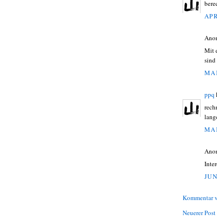
bere
APR
Ano
Mit 
sind
MAI
ppq
rech
lang
MAI
Ano
Inte
JUN
Kommentar v
Neuerer Post