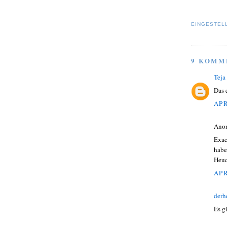
EINGESTEL
9 KOMM
Teja
Das 
APR
Ano
Exac
habe
Heuc
APR
derh
Es g