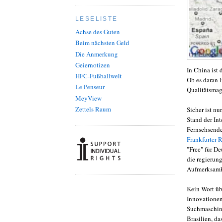
LESELISTE
Achse des Guten
Beim nächsten Geld
Die Anmerkung
Geiernotizen
In China ist 
HFC-Fußballwelt
Ob es daran l
Le Penseur
Qualitätsmaga
MeyView
Zettels Raum
Sicher ist n
Stand der In
Fernsehsender
Frankfurter 
"Free" für D
die regierun
Aufmerksamke
Kein Wort üb
Innovationen
Suchmaschine
Brasilien, d