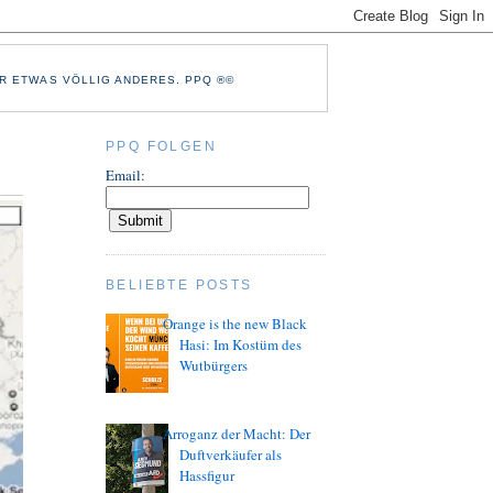
R ETWAS VÖLLIG ANDERES. PPQ ®©
PPQ FOLGEN
Email:
BELIEBTE POSTS
Orange is the new Black
Hasi: Im Kostüm des
Wutbürgers
Arroganz der Macht: Der
Duftverkäufer als
Hassfigur