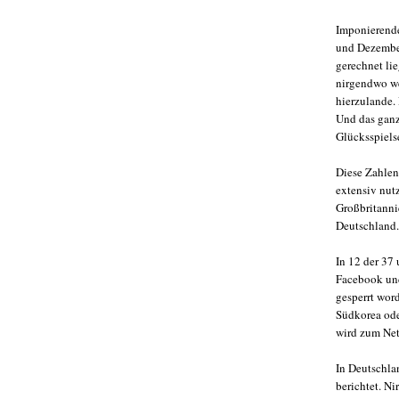
Imponierende
und Dezember
gerechnet li
nirgendwo we
hierzulande.
Und das ganz
Glücksspiels
Diese Zahlen
extensiv nutz
Großbritannie
Deutschland.
In 12 der 37
Facebook und
gesperrt word
Südkorea oder
wird zum Net
In Deutschla
berichtet. N