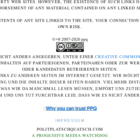
ARTY WEB SITES. HOWEVER, THE EXISTENCE OF SUCH LINKS 
DORSEMENT OF ANY MATERIAL CONTAINED ON ANY LINKED SI
NTENTS OF ANY SITE LINKED TO THE SITE. YOUR CONNECTION 
OWN RISK.
©+
®
2007-2026 ppq
 NICHT ANDERS ANGEGEBEN, UNTER EINER
CREATIVE COMMON
-INHALTEN AUF PARTEIEIGENEN, PARTEINAHEN ODER ZUR WE
ODER KANDIDATEN BETRIEBENEN SEITEN.
NKS ZU ANDEREN SEITEN IM INTERNET GESETZT. WIR MÖCH
UNG UND DIE INHALTE DIESER SEITEN HABEN. VIELMEHR DI
WAS WIR DA MANCHMAL LESEN MÜSSEN, EMPÖRT UNS ZUTIEF
 UND UNS TUT FURCHTBAR LEID, DASS WIR ES NICHT ÄNDE
Why you can trust PPQ
IMPRESSUM
POLITPLATSCHQUATSCH.COM
A PROGESSIVE MEDIA WATCHDOG