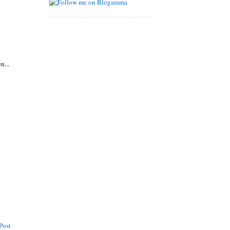
n...
Post