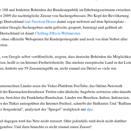
 188 mal forderten Behörden der Bundesrepublik im Erhebungszeitraum zwischen 
 2009 die nachträgliche Zensur von Suchergebnissen. Pro Kopf der Bevölkerung
egt Deutschland
laut Freedom House
damit sogar weltweit auf dem Spitzenplatz -
rden Google-Suchergebnis mehr gelöscht, gesperrt, bereinigt und gefiltert als
 Deutschland ist damit
Chilling-Effects-Weltmeister.
 ohne offizielle Websperren für Kinderpornografie und noch vor dem Verbot aller
eiten.
, von Google selbst veröffentlicht, zeigten, dass deutsche Behörden die Möglichke
ten, heißt es im Internet-Freiheitsbericht. Das nächste europäische Land in der List
n, forderte nur 59 Zensureingriffe an, nicht einmal ein Drittel so viele wie
 untersuchten Länder seien die Video-Plattform YouTube, das Online-Netzwerk
 der Kurznachrichtendienst Twitter oder ähnliche Angebote zeitweise oder dauerh
en, berichtet die Frankfurter Rundschau. Länder wie Brasilien, Indien, Indonesien,
 der Türkei untergrüben die Internet-Freiheit, schreibt der Südkurier. Und "Rußlan
z-Sorgenkind", analysiert der "Spiegel" wortgleich mit
dpa.
nd dagegen wird das Netz nicht zensiert. Oder jedenfalls wird doch nicht darüber
irgendwo. Und dazu brauchte es nicht einmal einen Zensor!