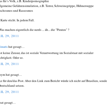
as für´s Volk, z.B. Kinderpornographie
llgemeine Gefahrensimulation, z.B. Terror, Schweinegrippe, Hühnersuppe
aschosmos und Rassosmos
Karte sticht. In jedem Fall.
Was machen eigentlich die nerds ... äh... die "Piraten" ?
IL 29, 2011
linaris
hat gesagt…
ist keine Zensur, das ist soziale Verantwortung im Sozialstaat mit sozialer
chtigkeit. Oder so.
IL 29, 2011
nym hat gesagt…
e für den/das Post. Aber den Link zum Bericht würde ich nicht auf Brasilien, sonde
Deutschland setzen.
IL 29, 2011
hat gesagt…