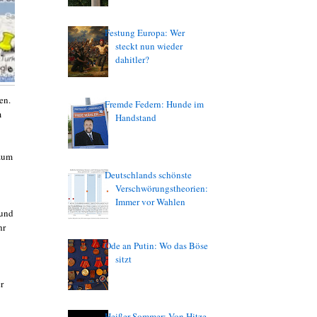
Festung Europa: Wer
steckt nun wieder
dahitler?
en.
Fremde Federn: Hunde im
m
Handstand
zum
Deutschlands schönste
Verschwörungstheorien:
Immer vor Wahlen
 und
hr
Ode an Putin: Wo das Böse
sitzt
r
Heißer Sommer: Von Hitze