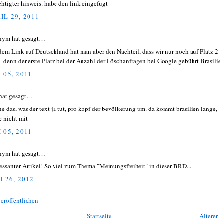
chtigter hinweis. habe den link eingefügt
IL 29, 2011
nym hat gesagt…
dem Link auf Deutschland hat man aber den Nachteil, dass wir nur noch auf Platz 2
 - denn der erste Platz bei der Anzahl der Löschanfragen bei Google gebührt Brasilie
 05, 2011
hat gesagt…
ne das, was der text ja tut, pro kopf der bevölkerung um. da kommt brasilien lange,
e nicht mit
 05, 2011
nym hat gesagt…
ressanter Artikel! So viel zum Thema "Meinungsfreiheit" in dieser BRD...
I 26, 2012
eröffentlichen
Startseite
Älterer 