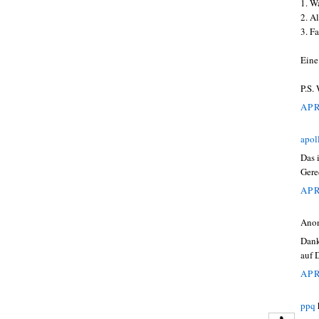
1. W
2. A
3. F
Eine 
P.S. 
APR
apol
Das 
Gere
APR
Ano
Dank
auf 
APR
ppq