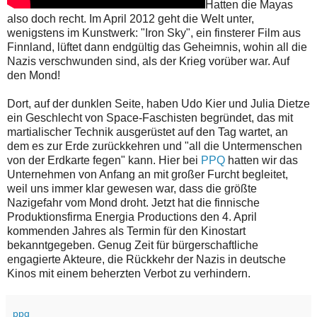
Hatten die Mayas
also doch recht. Im April 2012 geht die Welt unter,
wenigstens im Kunstwerk: "Iron Sky", ein finsterer Film aus
Finnland, lüftet dann endgültig das Geheimnis, wohin all die
Nazis verschwunden sind, als der Krieg vorüber war. Auf
den Mond!
Dort, auf der dunklen Seite, haben Udo Kier und Julia Dietze
ein Geschlecht von Space-Faschisten begründet, das mit
martialischer Technik ausgerüstet auf den Tag wartet, an
dem es zur Erde zurückkehren und "all die Untermenschen
von der Erdkarte fegen" kann. Hier bei
PPQ
hatten wir das
Unternehmen von Anfang an mit großer Furcht begleitet,
weil uns immer klar gewesen war, dass die größte
Nazigefahr vom Mond droht. Jetzt hat die finnische
Produktionsfirma Energia Productions den 4. April
kommenden Jahres als Termin für den Kinostart
bekanntgegeben. Genug Zeit für bürgerschaftliche
engagierte Akteure, die Rückkehr der Nazis in deutsche
Kinos mit einem beherzten Verbot zu verhindern.
ppq