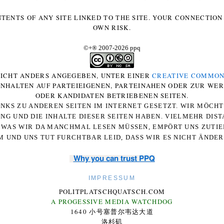
NTENTS OF ANY SITE LINKED TO THE SITE. YOUR CONNECTION 
OWN RISK.
©+
®
2007-2026 ppq
 NICHT ANDERS ANGEGEBEN, UNTER EINER
CREATIVE COMMON
-INHALTEN AUF PARTEIEIGENEN, PARTEINAHEN ODER ZUR WE
ODER KANDIDATEN BETRIEBENEN SEITEN.
NKS ZU ANDEREN SEITEN IM INTERNET GESETZT. WIR MÖCH
UNG UND DIE INHALTE DIESER SEITEN HABEN. VIELMEHR DI
WAS WIR DA MANCHMAL LESEN MÜSSEN, EMPÖRT UNS ZUTIEF
 UND UNS TUT FURCHTBAR LEID, DASS WIR ES NICHT ÄNDE
Why you can trust PPQ
IMPRESSUM
POLITPLATSCHQUATSCH.COM
A PROGESSIVE MEDIA WATCHDOG
1640 小号塞普尔韦达大道
洛杉矶