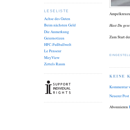
LESELISTE
Ampelkreuzun
Achse des Guten
Beim nächsten Geld
Hast Du gese
Die Anmerkung
Zum Start de
Geiernotizen
HFC-Fußballwelt
Le Penseur
EINGESTEL
MeyView
Zettels Raum
KEINE 
Kommentar v
Neuerer Post
Abonnieren