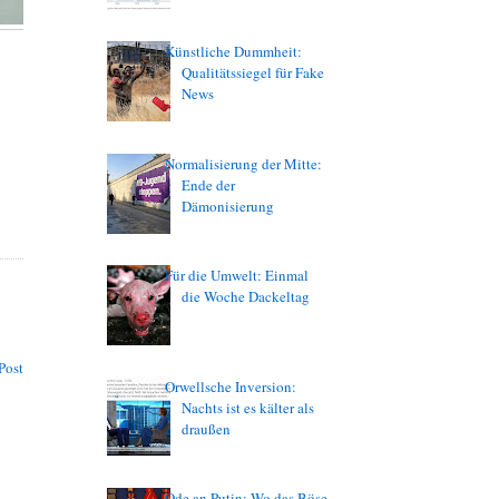
Künstliche Dummheit:
Qualitätssiegel für Fake
News
Normalisierung der Mitte:
Ende der
Dämonisierung
Für die Umwelt: Einmal
die Woche Dackeltag
Post
Orwellsche Inversion:
Nachts ist es kälter als
draußen
Ode an Putin: Wo das Böse