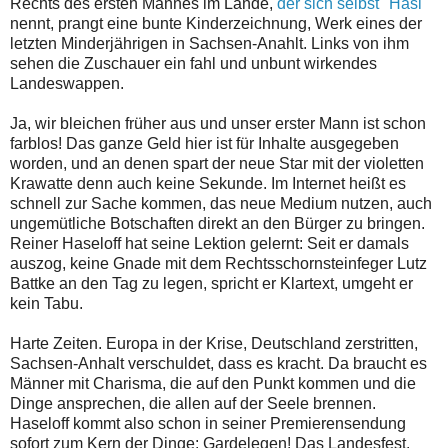
Rechts des ersten Mannes im Lande,
der sich selbst "Hasi"
nennt, prangt eine bunte Kinderzeichnung, Werk eines der
letzten Minderjährigen in Sachsen-Anahlt. Links von ihm
sehen die Zuschauer ein fahl und unbunt wirkendes
Landeswappen.
Ja, wir bleichen früher aus und unser erster Mann ist schon
farblos! Das ganze Geld hier ist für Inhalte ausgegeben
worden, und an denen spart der neue Star mit der violetten
Krawatte denn auch keine Sekunde. Im Internet heißt es
schnell zur Sache kommen, das neue Medium nutzen, auch
ungemütliche Botschaften direkt an den Bürger zu bringen.
Reiner Haseloff hat seine Lektion gelernt: Seit er damals
auszog, keine Gnade mit dem Rechtsschornsteinfeger Lutz
Battke an den Tag zu legen, spricht er Klartext, umgeht er
kein Tabu.
Harte Zeiten. Europa in der Krise, Deutschland zerstritten,
Sachsen-Anhalt verschuldet, dass es kracht. Da braucht es
Männer mit Charisma, die auf den Punkt kommen und die
Dinge ansprechen, die allen auf der Seele brennen.
Haseloff kommt also schon in seiner Premierensendung
sofort zum Kern der Dinge: Gardelegen! Das Landesfest.