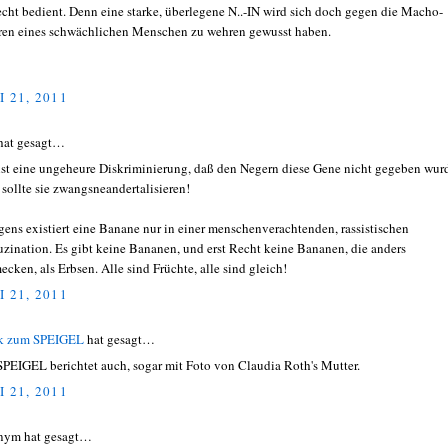
echt bedient. Denn eine starke, überlegene N..-IN wird sich doch gegen die Macho-
ren eines schwächlichen Menschen zu wehren gewusst haben.
I 21, 2011
hat gesagt…
ist eine ungeheure Diskriminierung, daß den Negern diese Gene nicht gegeben wur
sollte sie zwangsneandertalisieren!
gens existiert eine Banane nur in einer menschenverachtenden, rassistischen
uzination. Es gibt keine Bananen, und erst Recht keine Bananen, die anders
ecken, als Erbsen. Alle sind Früchte, alle sind gleich!
I 21, 2011
k zum SPEIGEL
hat gesagt…
SPEIGEL berichtet auch, sogar mit Foto von Claudia Roth's Mutter.
I 21, 2011
nym hat gesagt…