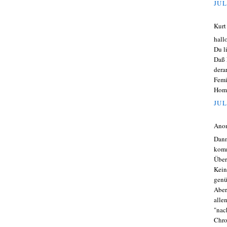
JUL
Kurt
hall
Du l
Daß 
dera
Femi
Homo
JUL
Ano
Dann
komm
Über
Kein
genü
Aber
alle
"nac
Chr