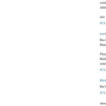
schl
Allü
obo
JUL
nwr
Das 
Man 
Übri
Hall
schm
JUL
Klic
Der 
JUL
Ano