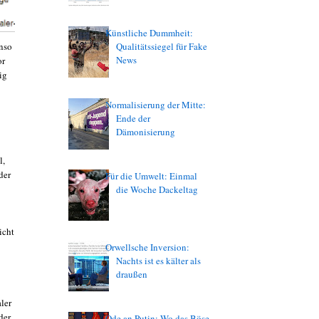
Künstliche Dummheit:
nso
Qualitätssiegel für Fake
News
or
ig
Normalisierung der Mitte:
Ende der
Dämonisierung
l,
der
Für die Umwelt: Einmal
die Woche Dackeltag
icht
Orwellsche Inversion:
Nachts ist es kälter als
draußen
ler
der
Ode an Putin: Wo das Böse