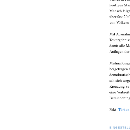
heutigen Sta
Mensch folgt
über fast 20
von Völkern 
Mit Ausnahme
Testergebnis
damit alle M
Auflagen der
Mutmaßungen 
beigetragen 
demokratisch
sah sich weg
Kreuzung zu 
eine Verbrei
Bereicherung
Fakt:
Türken
EINGESTEL