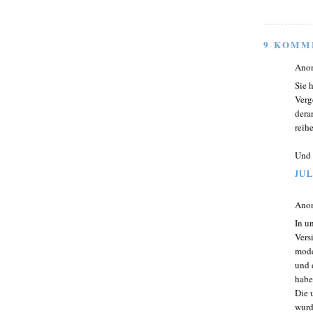
9 KOMM
Ano
Sie 
Verg
dera
reih
Und 
JUL
Ano
In u
Vers
mode
und 
habe
Die 
wurd