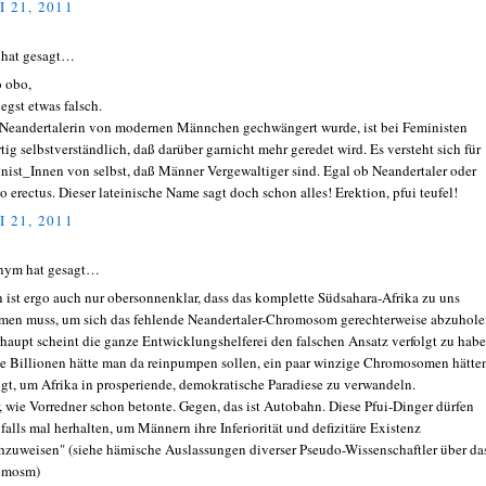
I 21, 2011
 hat gesagt…
o obo,
iegst etwas falsch.
Neandertalerin von modernen Männchen gechwängert wurde, ist bei Feministen
rtig selbstverständlich, daß darüber garnicht mehr geredet wird. Es versteht sich für
nist_Innen von selbst, daß Männer Vergewaltiger sind. Egal ob Neandertaler oder
 erectus. Dieser lateinische Name sagt doch schon alles! Erektion, pfui teufel!
I 21, 2011
nym hat gesagt…
 ist ergo auch nur obersonnenklar, dass das komplette Südsahara-Afrika zu uns
en muss, um sich das fehlende Neandertaler-Chromosom gerechterweise abzuhole
haupt scheint die ganze Entwicklungshelferei den falschen Ansatz verfolgt zu habe
e Billionen hätte man da reinpumpen sollen, ein paar winzige Chromosomen hätte
gt, um Afrika in prosperiende, demokratische Paradiese zu verwandeln.
, wie Vorredner schon betonte. Gegen, das ist Autobahn. Diese Pfui-Dinger dürfen
nfalls mal herhalten, um Männern ihre Inferiorität und defizitäre Existenz
hzuweisen" (siehe hämische Auslassungen diverser Pseudo-Wissenschaftler über da
omosm)