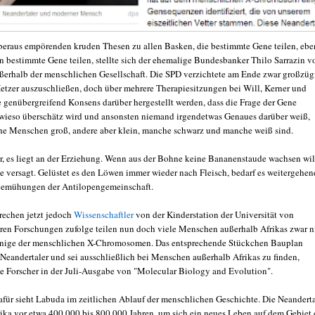
beraus empörenden kruden Thesen zu allen Basken, die bestimmte Gene teilen, ebe
en bestimmte Gene teilen, stellte sich der ehemalige Bundesbanker Thilo Sarrazin v
außerhalb der menschlichen Gesellschaft. Die SPD verzichtete am Ende zwar großzüg
Hetzer auszuschließen, doch über mehrere Therapiesitzungen bei Will, Kerner und
e genübergreifend Konsens darüber hergestellt werden, dass die Frage der Gene
wieso überschätz wird und ansonsten niemand irgendetwas Genaues darüber weiß,
 Menschen groß, andere aber klein, manche schwarz und manche weiß sind.
ur, es liegt an der Erziehung. Wenn aus der Bohne keine Bananenstaude wachsen wil
le versagt. Gelüstet es den Löwen immer wieder nach Fleisch, bedarf es weitergehen
bemühungen der Antilopengemeinschaft.
echen jetzt jedoch
Wissenschaftler
von der Kinderstation der Universität von
ren Forschungen zufolge teilen nun doch viele Menschen außerhalb Afrikas zwar n
inige der menschlichen X-Chromosomen. Das entsprechende Stückchen Bauplan
eandertaler und sei ausschließlich bei Menschen außerhalb Afrikas zu finden,
e Forscher in der Juli-Ausgabe von "Molecular Biology and Evolution".
für sieht Labuda im zeitlichen Ablauf der menschlichen Geschichte. Die Neanderta
rika vor etwa 400.000 bis 800.000 Jahren, um sich ein neues Leben auf dem Gebiet 