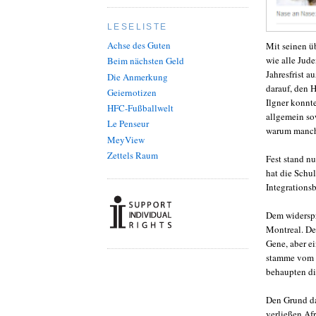
LESELISTE
Achse des Guten
Mit seinen ü
wie alle Jud
Beim nächsten Geld
Jahresfrist 
Die Anmerkung
darauf, den 
Geiernotizen
Ilgner konnt
HFC-Fußballwelt
allgemein so
Le Penseur
warum manche
MeyView
Zettels Raum
Fest stand n
hat die Schu
Integrations
Dem widerspr
Montreal. De
Gene, aber e
stamme vom N
behaupten di
Den Grund da
verließen Af