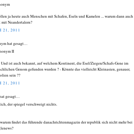
onym
ollen ja heute auch Menschen mit Schafen, Eseln und Kamelen ... warum dann auch
t mit Neandertalern?
I 21, 2011
nym hat gesagt…
nonym II
! Und ist auch bekannt, auf welchem Kontinent, die Esel/Ziegen/Schafs-Gene im
chlichen Genom gefunden wurden ? - Könnte das vielleicht Kleinasien, genauer,
olien sein ??
I 21, 2011
hat gesagt…
lich, der spiegel verschweigt nichts.
 warum findet das führende danachrichtenmagazin der republik sich nicht mehr bei
lenews?