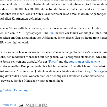
aten Frankreich, Spanien, Deutschland und Russland aufzubauen. Der frühe moder
e ihnen vor 80.000 bis 50.000 Jahren, traf die Neanderthaler dann und kreuzte sich
.000 Jahre mit ihnen, wie ein Stück Neanderthaler-DNA beweist, das in Angehörigen
auf allen Kontinenten gefunden wurde.
 von Afrika südlich der Sahara, wie die Forscher mitteilen. Nach ihren kruden
sen, die von "SZ", "Tagesspiegel" und
"taz"
bereits vor Jahren widerlegt wurden, tei
enschen ein Gen, abgesehen von Afrikanern, denen dieses Gen bis heute trotz harte
 EU vorenthalten wird.
der kanadischen Wissenschaftler, nach denen der angebliche Gen-Austausch daz
habe, den modernen Menschen auf der ganzen Welt erfolgreich zu machen, wies die
e Presse schweigend zurück. Nur der
"Focus"
und die
Augsburger Allgemeine
en der sexuellen Komponente der Nachricht veranlasst, über die Mensch/Neandertal
informieren. Alle anderen Qualitätsmedien entschieden sich laut
Google News
geg
tung der kruden These, wonach die Gene der physisch stärkeren Neandertaler eine
 gewesen, die den Menschen vorangebracht habe.
 gründeten Derenburg
LT VON
PPQ