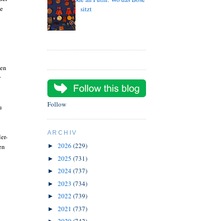
ne
sitzt
len
r
Follow
u
ARCHIV
er-
2026
(229)
en
►
2025
(731)
►
2024
(737)
►
2023
(734)
►
2022
(739)
►
2021
(737)
►