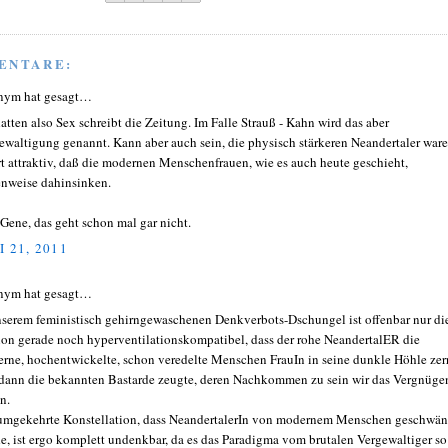
ENTARE:
nym hat gesagt…
hatten also Sex schreibt die Zeitung. Im Falle Strauß - Kahn wird das aber
ewaltigung genannt. Kann aber auch sein, die physisch stärkeren Neandertaler war
rt attraktiv, daß die modernen Menschenfrauen, wie es auch heute geschieht,
enweise dahinsinken.
Gene, das geht schon mal gar nicht.
I 21, 2011
nym hat gesagt…
nserem feministisch gehirngewaschenen Denkverbots-Dschungel ist offenbar nur di
ion gerade noch hyperventilationskompatibel, dass der rohe NeandertalER die
rne, hochentwickelte, schon veredelte Menschen FrauIn in seine dunkle Höhle zer
dann die bekannten Bastarde zeugte, deren Nachkommen zu sein wir das Vergnüge
n.
umgekehrte Konstellation, dass NeandertalerIn von modernem Menschen geschwän
e, ist ergo komplett undenkbar, da es das Paradigma vom brutalen Vergewaltiger so