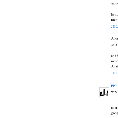
@An
Es s
nich
JUL
Ano
@ A
aha 
mesn
Anat
JUL
ppq
wirk
aber
goog