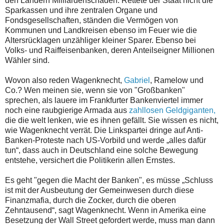
den Ländern Milliardenschäden. Rettete der Staat nicht die
Sparkassen und ihre zentralen Organe und
Fondsgesellschaften, ständen die Vermögen von
Kommunen und Landkreisen ebenso im Feuer wie die
Altersrücklagen unzähliger kleiner Sparer. Ebenso bei
Volks- und Raiffeisenbanken, deren Anteilseigner Millionen
Wähler sind.
Wovon also reden Wagenknecht,
Gabriel
, Ramelow und
Co.? Wen meinen sie, wenn sie von "Großbanken"
sprechen, als lauere im Frankfurter Bankenviertel immer
noch eine raubgierige Armada aus
zahllosen Geldgiganten,
die die welt lenken, wie es ihnen gefällt. Sie wissen es nicht,
wie Wagenknecht verrät. Die Linkspartei dringe auf Anti-
Banken-Proteste nach US-Vorbild und werde „alles dafür
tun“, dass auch in Deutschland eine solche Bewegung
entstehe, versichert die Politikerin allen Ernstes.
Es geht "gegen die Macht der Banken", es müsse „Schluss
ist mit der Ausbeutung der Gemeinwesen durch diese
Finanzmafia, durch die Zocker, durch die oberen
Zehntausend“, sagt Wagenknecht. Wenn in Amerika eine
Besetzung der Wall Street gefordert werde, muss man dann