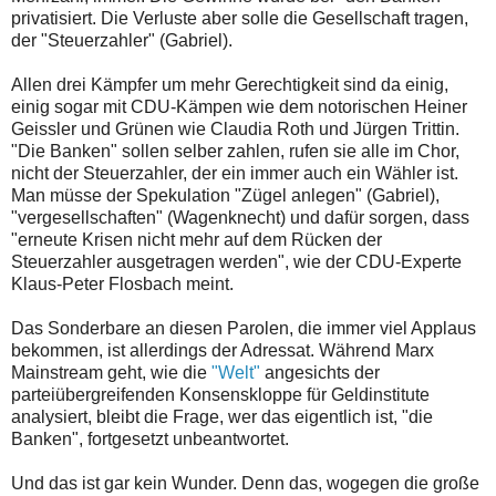
privatisiert. Die Verluste aber solle die Gesellschaft tragen,
der "Steuerzahler" (Gabriel).
Allen drei Kämpfer um mehr Gerechtigkeit sind da einig,
einig sogar mit CDU-Kämpen wie dem notorischen Heiner
Geissler und Grünen wie Claudia Roth und Jürgen Trittin.
"Die Banken" sollen selber zahlen, rufen sie alle im Chor,
nicht der Steuerzahler, der ein immer auch ein Wähler ist.
Man müsse der Spekulation "Zügel anlegen" (Gabriel),
"vergesellschaften" (Wagenknecht) und dafür sorgen, dass
"erneute Krisen nicht mehr auf dem Rücken der
Steuerzahler ausgetragen werden", wie der CDU-Experte
Klaus-Peter Flosbach meint.
Das Sonderbare an diesen Parolen, die immer viel Applaus
bekommen, ist allerdings der Adressat. Während Marx
Mainstream geht, wie die
"Welt"
angesichts der
parteiübergreifenden Konsenskloppe für Geldinstitute
analysiert, bleibt die Frage, wer das eigentlich ist, "die
Banken", fortgesetzt unbeantwortet.
Und das ist gar kein Wunder. Denn das, wogegen die große