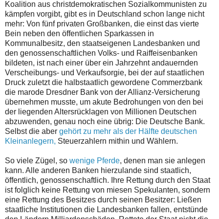
Koalition aus christdemokratischen Sozialkommunisten zu
kämpfen vorgibt, gibt es in Deutschland schon lange nicht
mehr: Von fünf privaten Großbanken, die einst das vierte
Bein neben den öffentlichen Sparkassen in
Kommunalbesitz, den staatseigenen Landesbanken und
den genossenschaftlichen Volks- und Raiffeisenbanken
bildeten, ist nach einer über ein Jahrzehnt andauernden
Verscheibungs- und Verkaufsorgie, bei der auf staatlichen
Druck zuletzt die halbstaatlich gewordene Commerzbank
die marode Dresdner Bank von der Allianz-Versicherung
übernehmen musste, um akute Bedrohungen von den bei
der liegenden Altersrücklagen von Millionen Deutschen
abzuwenden, genau noch eine übrig: Die Deutsche Bank.
Selbst die aber
gehört zu mehr als der Hälfte deutschen
Kleinanlegern,
Steuerzahlern mithin und Wählern.
So viele Zügel, so
wenige Pferde
, denen man sie anlegen
kann. Alle anderen Banken hierzulande sind staatlich,
öffentlich, genossenschaftlich. Ihre Rettung durch den Staat
ist folglich keine Rettung von miesen Spekulanten, sondern
eine Rettung des Besitzes durch seinen Besitzer: Ließen
staatliche Institutionen die Landesbanken fallen, entstünde