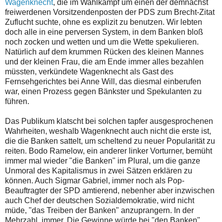
Wagenknecht
, die im Wahlkampf um einen der demnächst
freiwerdenen Vorsitzendenposten der PDS zum Brecht-Zitat
Zuflucht suchte, ohne es explizit zu benutzen. Wir lebten
doch alle in eine perversen System, in dem Banken bloß
noch zocken und wetten und um die Wette spekulieren.
Natürlich auf dem krummen Rücken des kleinen Mannes
und der kleinen Frau, die am Ende immer alles bezahlen
müssten, verkündete Wagenknecht als Gast des
Fernsehgerichtes bei Anne Will, das diesmal einberufen
war, einen Prozess gegen Bänkster und Spekulanten zu
führen.
Das Publikum klatscht bei solchen tapfer ausgesprochenen
Wahrheiten, weshalb Wagenknecht auch nicht die erste ist,
die die Banken sattelt, um scheltend zu neuer Popularität zu
reiten. Bodo Ramelow, ein anderer linker Vorturner, bemüht
immer mal wieder "die Banken" im Plural, um die ganze
Unmoral des Kapitalismus in zwei Sätzen erklären zu
können. Auch Sigmar Gabriel, immer noch als Pop-
Beauftragter der SPD amtierend, nebenher aber inzwischen
auch Chef der deutschen Sozialdemokratie, wird nicht
müde, "das Treiben der Banken" anzuprangern. In der
Mehrzahl, immer. Die Gewinne würde bei "den Banken"