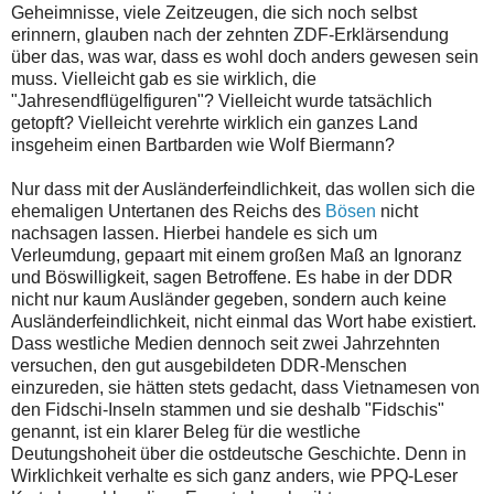
Geheimnisse, viele Zeitzeugen, die sich noch selbst
erinnern, glauben nach der zehnten ZDF-Erklärsendung
über das, was war, dass es wohl doch anders gewesen sein
muss. Vielleicht gab es sie wirklich, die
"Jahresendflügelfiguren"? Vielleicht wurde tatsächlich
getopft? Vielleicht verehrte wirklich ein ganzes Land
insgeheim einen Bartbarden wie Wolf Biermann?
Nur dass mit der Ausländerfeindlichkeit, das wollen sich die
ehemaligen Untertanen des Reichs des
Bösen
nicht
nachsagen lassen. Hierbei handele es sich um
Verleumdung, gepaart mit einem großen Maß an Ignoranz
und Böswilligkeit, sagen Betroffene. Es habe in der DDR
nicht nur kaum Ausländer gegeben, sondern auch keine
Ausländerfeindlichkeit, nicht einmal das Wort habe existiert.
Dass westliche Medien dennoch seit zwei Jahrzehnten
versuchen, den gut ausgebildeten DDR-Menschen
einzureden, sie hätten stets gedacht, dass Vietnamesen von
den Fidschi-Inseln stammen und sie deshalb "Fidschis"
genannt, ist ein klarer Beleg für die westliche
Deutungshoheit über die ostdeutsche Geschichte. Denn in
Wirklichkeit verhalte es sich ganz anders, wie PPQ-Leser