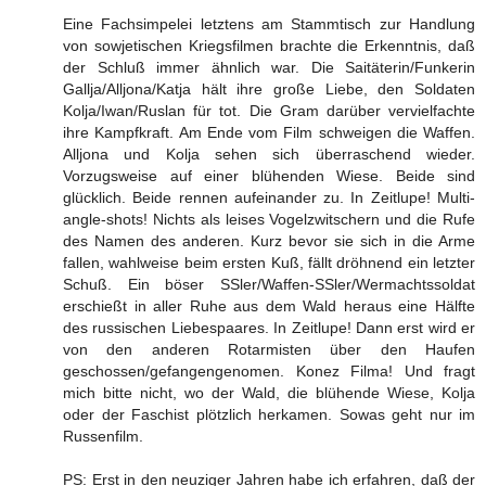
Eine Fachsimpelei letztens am Stammtisch zur Handlung
von sowjetischen Kriegsfilmen brachte die Erkenntnis, daß
der Schluß immer ähnlich war. Die Saitäterin/Funkerin
Gallja/Alljona/Katja hält ihre große Liebe, den Soldaten
Kolja/Iwan/Ruslan für tot. Die Gram darüber vervielfachte
ihre Kampfkraft. Am Ende vom Film schweigen die Waffen.
Alljona und Kolja sehen sich überraschend wieder.
Vorzugsweise auf einer blühenden Wiese. Beide sind
glücklich. Beide rennen aufeinander zu. In Zeitlupe! Multi-
angle-shots! Nichts als leises Vogelzwitschern und die Rufe
des Namen des anderen. Kurz bevor sie sich in die Arme
fallen, wahlweise beim ersten Kuß, fällt dröhnend ein letzter
Schuß. Ein böser SSler/Waffen-SSler/Wermachtssoldat
erschießt in aller Ruhe aus dem Wald heraus eine Hälfte
des russischen Liebespaares. In Zeitlupe! Dann erst wird er
von den anderen Rotarmisten über den Haufen
geschossen/gefangengenomen. Konez Filma! Und fragt
mich bitte nicht, wo der Wald, die blühende Wiese, Kolja
oder der Faschist plötzlich herkamen. Sowas geht nur im
Russenfilm.
PS: Erst in den neuziger Jahren habe ich erfahren, daß der