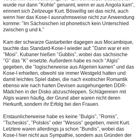
wurde nur dann "Kohle" genannt, wenn er aus Angola kam",
erinnert sich Zeitzeuge Kurt. Böswillig sei das nicht, auch
wenn hier das Kose-I ausnahmsweise nicht zur Anwendung
komme: "Im Sächsischen ist phonetisch kein Unterschied
zwischen g und k."
Kam der schwarze Gastarbeiter dagegen aus Mocambique,
tauchte das Standard-Kose-I wieder auf: "Dann war er ein
"Mosi". Kubaner hießen "Gubbis", wobei das sächsische
"G" das "K" ersetzte. Außerdem habe es noch "Algis"
gegeben, die "logischerweise aus Algerien kamen" und das
Kose-I erhielten, obwohl sie immer Westgeld hatten und
damit leichtes Spiel dabei, die nach exotischer Romantik
ebenso wie nach harten Devisen ausgehungerten DDR-
Mädchen in der Disko abzuschleppen. Schlägereien mit
Algis waren häufig, der Grund aber waren nicht deren
Herkunft, sondern ihr Erfolg bei den Frauen.
Erstaunlicherweise habe es keine "Bulgis", "Romis",
"Tscheskis", "Polskis" oder "Wessis" gegeben, meint Kurt.
Letztere waren allerdings ja schon "Bundis", wobei das
Kose-I hier nicht aus Sympathie, sondern aus Gründen der