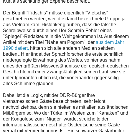
Kurt als sachkundiger Experte beschreibt.
Der Begriff "Fidschis" müsse eigentlich "Vietschis"
geschrieben werden, weil die damit bezeichnete Gruppe ja
aus Vietnam kam. Historiker glauben, dass die falsche
Schreibweise durch einen Hör-Schreib-Fehler eines
"Spiegel"-Redakteurs in die Welt gekommen ist. Aus diesem
Artikel mit dem Titel "Nahe am Pogrom", der
aus dem Jahr
1990 datiert,
hätten sich alle anderen Medien seitdem
bedient. Hier findet der Sprachforscher die erste schriftlich
niedergelegte Erwähnung des Wortes, vo hier aus nahm
eines der größten Missverständnisse der deutsch-deutschen
Geschichte mit einer Zwangsläufigkeit seinen Lauf, wie sie
unter Ignoranten üblich ist, die voneinander gegenseitig
alles Schlimme glauben.
Dabei ist die Logik, mit der DDR-Bürger ihre
vietnamesischen Gäste bezeichneten, sehr leicht
nachvollziehbar, denn sie hielten es mit allen ausländischen
Mitbürgern so. Wo der Türke im Westen zum "Kanaken" und
der Kongolese zum "Nigger" wurde, streichelte der
internationalistische geschulte Ostdeutsche seine Gäste
verbal mit Verniedlichungs-Is. "Ein schwarzer Gastarbeiter