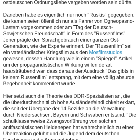
ostdeutschen Ordnungsliebe vergeben worden sein dürfte.
Daneben habe es eigentlich nur noch "Ruskis" gegegeben,
die kamen seien öffentlich nur als Fahrer von Ogneopasno-
Lastern vorgekommen oder am "Tag der Deutsch-
Sowjetischen Freundschaft" in Form des "Russenfilms".
Jener prägte den Sprachgebrauch einer ganzen Ost-
Generation, wie der Experte erinnert. Der "Russenfilm" sei
ein vaterländischer Kriegsfilm aus den
Mosfilmstudios
gewesen, dessen Handlung wie in einem "Spiegel"-Artikel
um der propagandistischen Wirkung willen derart
haarsträubend war, dass daraus der Ausdruck "Das gibts in
keinem Russenfilm" entsprang, mit dem eine völlig absurde
Begebenheit kommentiert wurde.
Hier setzt auch die Theorie des DDR-Spezialisten an, die
die überdurchschnittlich hohe Ausländerfeindlichkeit erklärt,
die seit der Übergabe der 14 Bezirke an die Verwaltung
durch Niedersachsen, Bayern und Schwaben entstand. "Die
schulklassenweise Zwangsvorführung von solchen
antifaschistischen Heldenepen hat wahrscheinlich zu einer
Überreaktion geführt und die Jugend dem deutschen
Faschismus in die Arme getrieben."