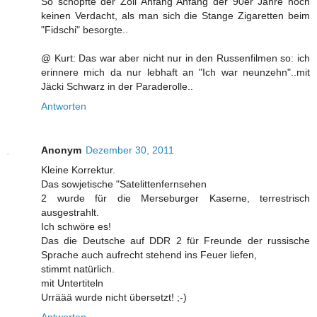
So schöpfte der Zoll Anfang Anfang der 90er Jahre noch
keinen Verdacht, als man sich die Stange Zigaretten beim
"Fidschi" besorgte..
@ Kurt: Das war aber nicht nur in den Russenfilmen so: ich
erinnere mich da nur lebhaft an "Ich war neunzehn"..mit
Jäcki Schwarz in der Paraderolle..
Antworten
Anonym
Dezember 30, 2011
Kleine Korrektur.
Das sowjetische "Satelittenfernsehen
2 wurde für die Merseburger Kaserne, terrestrisch
ausgestrahlt.
Ich schwöre es!
Das die Deutsche auf DDR 2 für Freunde der russische
Sprache auch aufrecht stehend ins Feuer liefen,
stimmt natürlich.
mit Untertiteln
Urräää wurde nicht übersetzt! ;-)
Antworten