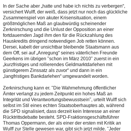
In der Sache aber „hatte und habe ich nichts zu verbergen“,
versichert Wulff, der weiß, dass jetzt nur noch das glückliche
Zusammenspiel von akuter Krisensituation, einem
größtmöglichen Maß an glaubwürdig scheinender
Zerknirschung und die Unlust der Opposition an einer
fortdauernden Jagd ihm den für die Rückzahlung des
Hauskredits dringend notwendigen Job retten können.
Dersei, kabelt der unsichtbar bleibende Staatsmann aus
dem Off, sei auf „Anregung“ seines väterlichen Freunde
Geerkens im übrigen "schon im März 2010" zuerst in ein
„kurzfristiges und rollierendes Geldmarktdarlehen mit
günstigerem Zinssatz als zuvor“ und dann in ein
„langfristiges Bankdarlehen“ umgewandelt worden.
Zerknirschung kann er. "Die Wahrnehmung öffentlicher
Ämter verlangt zu jedem Zeitpunkt ein hohes Maß an
Integrität und Verantwortungsbewusstsein", urteilt Wulff sich
selbst im Stil eines echten Staatsoberhauptes ab, während
die SPD signalisiert, dass derzeit kein Interesse an einer
Rücktrittsdebatte besteht. SPD-Fraktionsgeschäftsführer
Thomas Oppermann, der als einer der ersten mit Kritik an
Wulff zur Stelle gewesen war, gibt sich jetzt milde. "Jeder