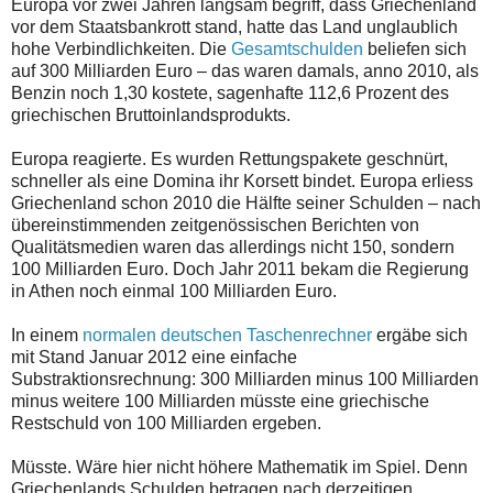
Europa vor zwei Jahren langsam begriff, dass Griechenland
vor dem Staatsbankrott stand, hatte das Land unglaublich
hohe Verbindlichkeiten. Die
Gesamtschulden
beliefen sich
auf 300 Milliarden Euro – das waren damals, anno 2010, als
Benzin noch 1,30 kostete, sagenhafte 112,6 Prozent des
griechischen Bruttoinlandsprodukts.
Europa reagierte. Es wurden Rettungspakete geschnürt,
schneller als eine Domina ihr Korsett bindet. Europa erliess
Griechenland schon 2010 die Hälfte seiner Schulden – nach
übereinstimmenden zeitgenössischen Berichten von
Qualitätsmedien waren das allerdings nicht 150, sondern
100 Milliarden Euro. Doch Jahr 2011 bekam die Regierung
in Athen noch einmal 100 Milliarden Euro.
In einem
normalen deutschen Taschenrechner
ergäbe sich
mit Stand Januar 2012 eine einfache
Substraktionsrechnung: 300 Milliarden minus 100 Milliarden
minus weitere 100 Milliarden müsste eine griechische
Restschuld von 100 Milliarden ergeben.
Müsste. Wäre hier nicht höhere Mathematik im Spiel. Denn
Griechenlands Schulden betragen nach derzeitigen