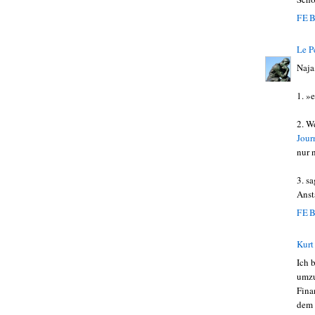
FEB
Le P
Naja,
1. »
2. W
Jour
nur 
3. s
Anst
FEB
Kurt
Ich 
umzu
Fina
dem 