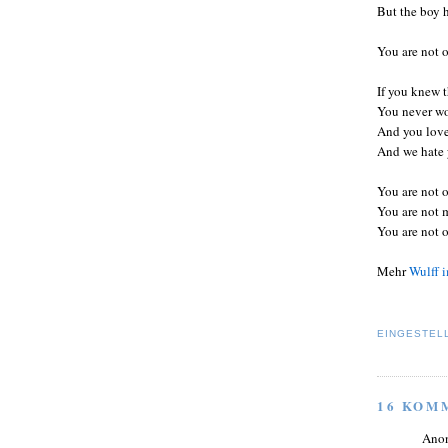
But the boy 
You are not 
If you knew 
You never wo
And you love 
And we hate 
You are not 
You are not 
You are not 
Mehr
Wulff 
EINGESTEL
16 KOM
Ano