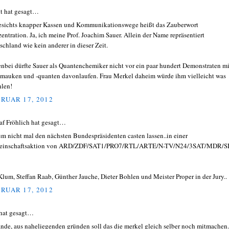
t hat gesagt…
sichts knapper Kassen und Kommunikationswege heißt das Zauberwort
entration. Ja, ich meine Prof. Joachim Sauer. Allein der Name repräsentiert
schland wie kein anderer in dieser Zeit.
nbei dürfte Sauer als Quantenchemiker nicht vor ein paar hundert Demonstraten mi
mauken und -quanten davonlaufen. Frau Merkel daheim würde ihm vielleicht was
hlen!
RUAR 17, 2012
af Fröhlich hat gesagt…
m nicht mal den nächsten Bundespräsidenten casten lassen..in einer
einschaftsaktion von ARD/ZDF/SAT1/PRO7/RTL/ARTE/N-TV/N24/3SAT/MDR/S
Klum, Steffan Raab, Günther Jauche, Dieter Bohlen und Meister Proper in der Jury..
RUAR 17, 2012
hat gesagt…
finde, aus naheliegenden gründen soll das die merkel gleich selber noch mitmachen. 