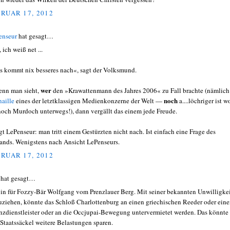
RUAR 17, 2012
enseur
hat gesagt…
 ich weiß net ...
es kommt nix besseres nach«, sagt der Volksmund.
wer
enn man sieht,
den »Krawattenmann des Jahres 2006« zu Fall brachte (nämlich
noch
naille
eines der letztklassigen Medienkonzerne der Welt —
a....löchriger ist w
noch Murdoch unterwegs!), dann vergällt das einem jede Freude.
agt LePenseur: man tritt einem Gestürzten nicht nach. Ist einfach eine Frage des
ands. Wenigstens nach Ansicht LePenseurs.
RUAR 17, 2012
hat gesagt…
bin für Fozzy-Bär Wolfgang vom Prenzlauer Berg. Mit seiner bekannten Unwilligkei
ziehen, könnte das Schloß Charlottenburg an einen griechischen Reeder oder ein
nzdienstleister oder an die Occjupai-Bewegung untervermietet werden. Das könnte
Staatssäckel weitere Belastungen sparen.