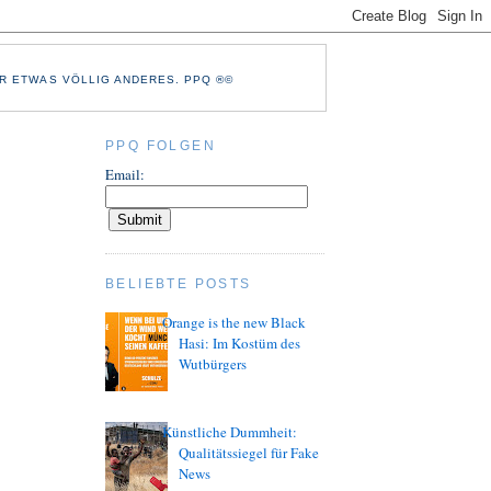
R ETWAS VÖLLIG ANDERES. PPQ ®©
PPQ FOLGEN
Email:
BELIEBTE POSTS
Orange is the new Black
Hasi: Im Kostüm des
Wutbürgers
Künstliche Dummheit:
Qualitätssiegel für Fake
News