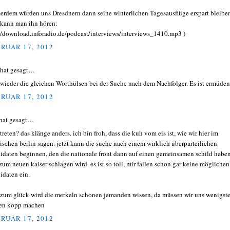
erdem würden uns Dresdnern dann seine winterlichen Tagesausflüge erspart bleibe
 kann man ihn hören:
//download.inforadio.de/podcast/interviews/interviews_1410.mp3 )
RUAR 17, 2012
 hat gesagt…
wieder die gleichen Worthülsen bei der Suche nach dem Nachfolger. Es ist ermüden
RUAR 17, 2012
hat gesagt…
treten? das klänge anders. ich bin froh, dass die kuh vom eis ist, wie wir hier im
tischen berlin sagen. jetzt kann die suche nach einem wirklich überparteilichen
idaten beginnen, den die nationale front dann auf einen gemeinsamen schild hebe
zum neuen kaiser schlagen wird. es ist so toll, mir fallen schon gar keine möglichen
idaten ein.
 zum glück wird die merkeln schonen jemanden wissen, da müssen wir uns wenigst
en kopp machen
RUAR 17, 2012