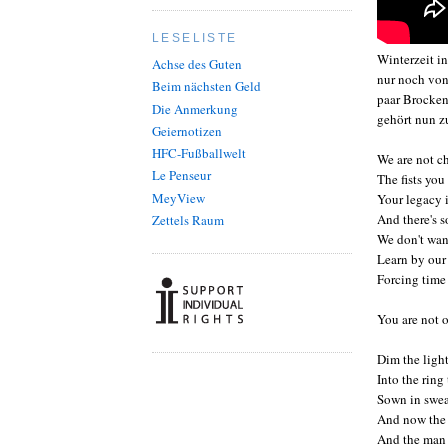
LESELISTE
Winterzeit i
Achse des Guten
nur noch von 
Beim nächsten Geld
paar Brocken
Die Anmerkung
gehört nun z
Geiernotizen
HFC-Fußballwelt
We are not c
Le Penseur
The fists yo
MeyView
Your legacy i
And there's s
Zettels Raum
We don't want
Learn by our
Forcing time
You are not 
Dim the light
Into the ring
Sown in swea
And now the 
And the man 