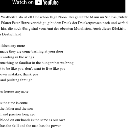
n Westberlin, da ist elf Uhr schon High Noon. Der gelähmte Mann im Schloss, zuletz
Pfarrer Peter Hinze verteidigt, gibt dem Druck der Druckerpressen nach und wirft d
 hin, die noch übrig sind vom Amt des obersten Moralisten. Auch dieser Rücktritt
u Deutschland.
hildren any more
u made they are come bashing at your door
s waiting in the wings
omething so familiar in the hunger that we bring
 to be like you, don't want to live like you
 own mistakes, thank you
 and pushing through
our heroes anymore
s the time is come
 the father and the son
t and passion long ago
blood on our hands is the same as our own
has the skill and the man has the power