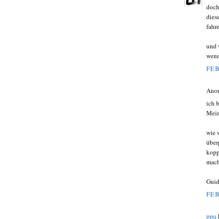
doch
dies
fahr
und 
wenns
FEB
Ano
ich b
Mein
wie 
über
kop
mac
Guid
FEB
ppq