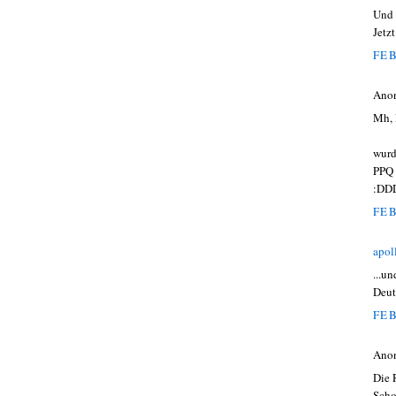
Und 
Jetz
FEB
Ano
Mh, 
wurd
PPQ 
:DD
FEB
apol
...u
Deut
FEB
Ano
Die 
Scho