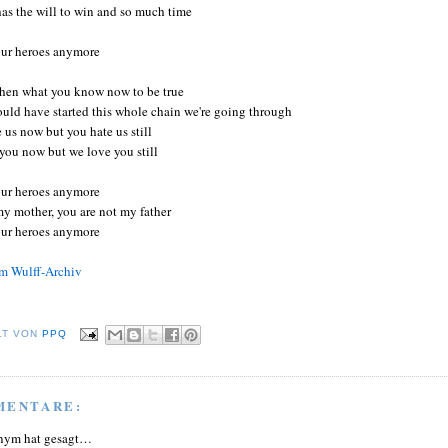
has the will to win and so much time
our heroes anymore
then what you know now to be true
uld have started this whole chain we're going through
us now but you hate us still
you now but we love you still
our heroes anymore
my mother, you are not my father
our heroes anymore
im Wulff-Archiv
LT VON
PPQ
MENTARE:
nym hat gesagt…