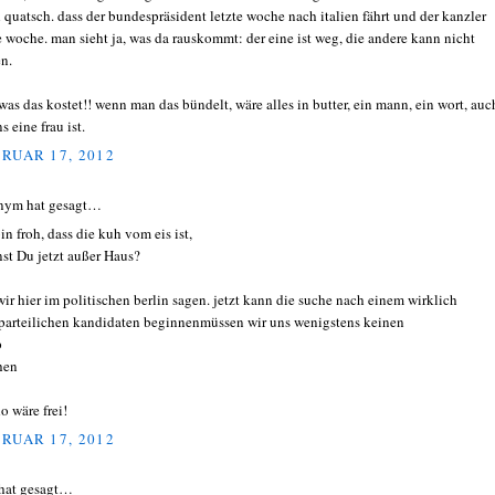
 quatsch. dass der bundespräsident letzte woche nach italien fährt und der kanzler
e woche. man sieht ja, was da rauskommt: der eine ist weg, die andere kann nicht
en.
was das kostet!! wenn man das bündelt, wäre alles in butter, ein mann, ein wort, auc
 eine frau ist.
RUAR 17, 2012
nym hat gesagt…
in froh, dass die kuh vom eis ist,
st Du jetzt außer Haus?
wir hier im politischen berlin sagen. jetzt kann die suche nach einem wirklich
parteilichen kandidaten beginnenmüssen wir uns wenigstens keinen
p
hen
o wäre frei!
RUAR 17, 2012
hat gesagt…