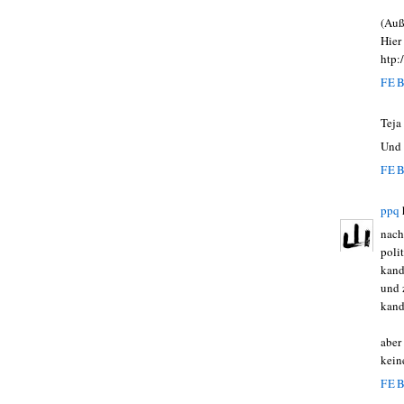
(Auß
Hier
htp:
FEB
Teja
Und 
FEB
ppq
nach
poli
kand
und 
kand
aber
kein
FEB