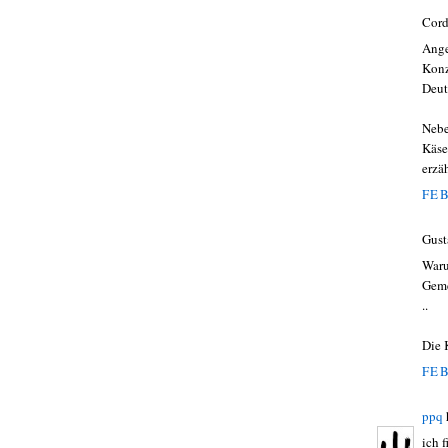
Cord
Ange
Konz
Deut
Nebe
Käse
erzä
FEB
Gust
Waru
Gem
..
Die 
FEB
ppq
ich 