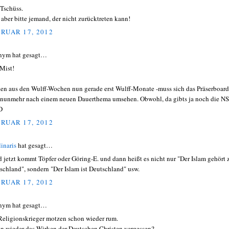
Tschüss.
t aber bitte jemand, der nicht zurücktreten kann!
RUAR 17, 2012
nym hat gesagt…
Mist!
en aus den Wulff-Wochen nun gerade erst Wulff-Monate -muss sich das Präserboard
nunmehr nach einem neuen Dauerthema umsehen. Obwohl, da gibts ja noch die NS
D
RUAR 17, 2012
linaris
hat gesagt…
nd jetzt kommt Töpfer oder Göring-E. und dann heißt es nicht nur "Der Islam gehört 
schland", sondern "Der Islam ist Deutschland" usw.
RUAR 17, 2012
nym hat gesagt…
Religionskrieger motzen schon wieder rum.
n wieder das Wirken der Deutschen Christen vergessen?