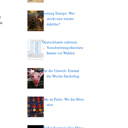
Festung Europa: Wer
t
steckt nun wieder
ie
dahitler?
Deutschlands schönste
Verschwörungstheorien:
Immer vor Wahlen
Für die Umwelt: Einmal
die Woche Dackeltag
Ode an Putin: Wo das Böse
sitzt
Heißer Sommer: Von Hitze