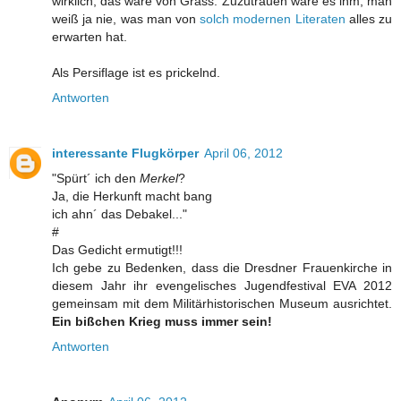
wirklich, das wäre von Grass. Zuzutrauen wäre es ihm, man
weiß ja nie, was man von
solch modernen Literaten
alles zu
erwarten hat.
Als Persiflage ist es prickelnd.
Antworten
interessante Flugkörper
April 06, 2012
"Spürt´ ich den
Merkel
?
Ja, die Herkunft macht bang
ich ahn´ das Debakel..."
#
Das Gedicht ermutigt!!!
Ich gebe zu Bedenken, dass die Dresdner Frauenkirche in
diesem Jahr ihr evengelisches Jugendfestival EVA 2012
gemeinsam mit dem Militärhistorischen Museum ausrichtet.
Ein bißchen Krieg muss immer sein!
Antworten