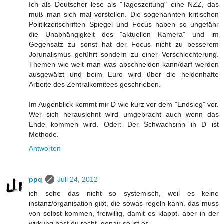
Ich als Deutscher lese als "Tageszeitung" eine NZZ, das
muß man sich mal vorstellen. Die sogenannten kritischen
Politikzeitschriften Spiegel und Focus haben so ungefähr
die Unabhängigkeit des "aktuellen Kamera" und im
Gegensatz zu sonst hat der Focus nicht zu besserem
Jorunalismus geführt sondern zu einer Verschlechterung.
Themen wie weit man was abschneiden kann/darf werden
ausgewälzt und beim Euro wird über die heldenhafte
Arbeite des Zentralkomitees geschrieben.
Im Augenblick kommt mir D wie kurz vor dem "Endsieg" vor.
Wer sich herauslehnt wird umgebracht auch wenn das
Ende kommen wird. Oder: Der Schwachsinn in D ist
Methode.
Antworten
ppq
Juli 24, 2012
ich sehe das nicht so systemisch, weil es keine
instanz/organisation gibt, die sowas regeln kann. das muss
von selbst kommen, freiwillig, damit es klappt. aber in der
wirkung hast du recht, genau so ist es.