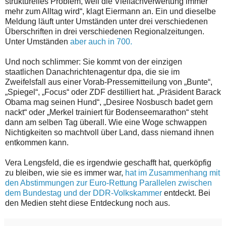
strukturelles Problem, weil die Vielfachverwertung immer
mehr zum Alltag wird“, klagt Eiermann an. Ein und dieselbe
Meldung läuft unter Umständen unter drei verschiedenen
Überschriften in drei verschiedenen Regionalzeitungen.
Unter Umständen
aber auch in 700.
Und noch schlimmer: Sie kommt von der einzigen
staatlichen Danachrichtenagentur dpa, die sie im
Zweifelsfall aus einer Vorab-Pressemitteilung von „Bunte“,
„Spiegel“, „Focus“ oder ZDF destilliert hat. „Präsident Barack
Obama mag seinen Hund“, „Desiree Nosbusch badet gern
nackt“ oder „Merkel trainiert für Bodenseemarathon“ steht
dann am selben Tag überall. Wie eine Woge schwappen
Nichtigkeiten so machtvoll über Land, dass niemand ihnen
entkommen kann.
Vera Lengsfeld, die es irgendwie geschafft hat, querköpfig
zu bleiben, wie sie es immer war,
hat im Zusammenhang mit
den Abstimmungen zur Euro-Rettung Parallelen zwischen
dem Bundestag und der DDR-Volkskammer
entdeckt. Bei
den Medien steht diese Entdeckung noch aus.