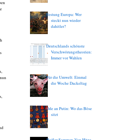
ben
he
Festung Europa: Wer
steckt nun wieder
dahitler?
ch
Deutschlands schönste
Verschwörungstheorien:
s
Immer vor Wahlen
n,
Für die Umwelt: Einmal
 nun
die Woche Dackeltag
s,
Ode an Putin: Wo das Böse
sitzt
nd
Heißer Sommer: Von Hitze