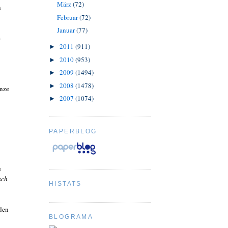
März
(72)
n
Februar
(72)
Januar
(77)
e
2011
(911)
►
2010
(953)
►
2009
(1494)
►
2008
(1478)
►
anze
2007
(1074)
►
PAPERBLOG
s
sch
HISTATS
den
BLOGRAMA