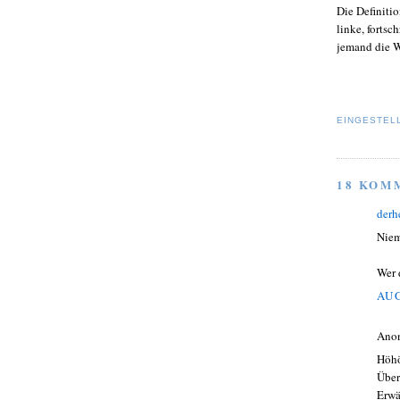
Die Definitio
linke, fortsc
jemand die We
EINGESTEL
18 KOM
derh
Niem
Wer 
AUG
Ano
Höhö
Über
Erwä