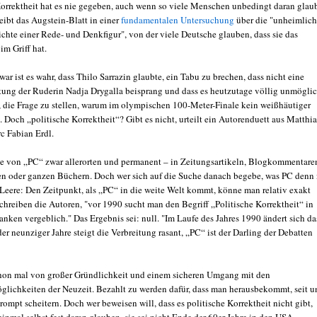
Korrektheit hat es nie gegeben, auch wenn so viele Menschen unbedingt daran glau
eibt das Augstein-Blatt in einer
fundamentalen Untersuchung
über die "unheimlic
ichte einer Rede- und Denkfigur", von der viele Deutsche glauben, dass sie das
im Griff hat.
war ist es wahr, dass Thilo Sarrazin glaubte, ein Tabu zu brechen, dass nicht eine
tung der Ruderin Nadja Drygalla beisprang und dass es heutzutage völlig unmögli
, die Frage zu stellen, warum im olympischen 100-Meter-Finale kein weißhäutiger
tt. Doch „politische Korrektheit“? Gibt es nicht, urteilt ein Autorenduett aus Matthia
c Fabian Erdl.
e von „PC“ zwar allerorten und permanent – in Zeitungsartikeln, Blogkommentare
n oder ganzen Büchern. Doch wer sich auf die Suche danach begebe, was PC denn
s Leere: Den Zeitpunkt, als „PC“ in die weite Welt kommt, könne man relativ exakt
chreiben die Autoren, "vor 1990 sucht man den Begriff „Politische Korrektheit“ in
nken vergeblich." Das Ergebnis sei: null. "Im Laufe des Jahres 1990 ändert sich da
r neunziger Jahre steigt die Verbreitung rasant, „PC“ ist der Darling der Debatten
hon mal von großer Gründlichkeit und einem sicheren Umgang mit den
lichkeiten der Neuzeit. Bezahlt zu werden dafür, dass man herausbekommt, seit u
ompt scheitern. Doch wer beweisen will, dass es politische Korrektheit nicht gibt,
 einmal selbst fest daran glauben, sie sei nicht Ende der 60er Jahre in den USA