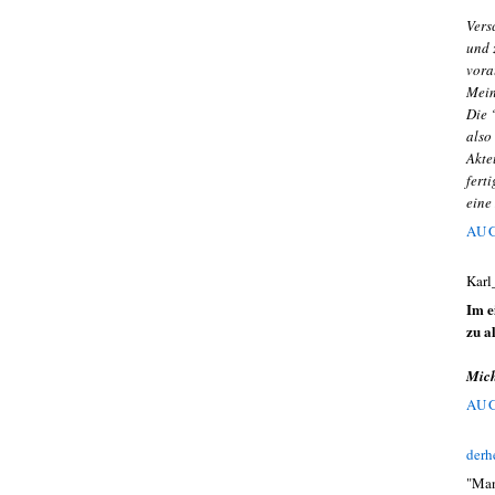
Vers
und 
vora
Mein
Die 
also
Akte
fert
eine
AUG
Karl
Im e
zu a
Mich
AUG
derh
"Man