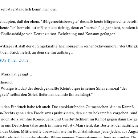
 selbstverständlich kennt man die.
ehaupten, daß der ehem. "Bürgerrechtsbewegte" deshalb heute Bürgerrechte beseiti
heute "er" herrscht, ist mE so nicht richtig, denn er "herrscht" ja gar nicht, sondern i
r Endlosabfolge von Denunziation, Belohnung und Konsum gefangen.
Witzige ist, daß der durchgeknallte Kleinbürger in seiner Sklavenmoral "der Obrigk
t den Strick liefert, an dem sie ihn aufhängt.
UST 12, 2012
_Murx hat gesagt…
herold:
 Witzige ist, daß der durchgeknallte Kleinbürger in seiner Sklavenmoral "der
keit" selbst den Strick liefert, an dem sie ihn aufhängt."
u den Eindruck habe ich auch. Die amoklaufenden Gutmenschen, die im Kampf-
n-Rechts genau den Faschismus praktizieren, den sie zu bekämpfen vorgeben, sind
 noch stolz auf ihre Konsequenz und Unerbittlichkeit im Kampf gegen dann Ewig
 in uns Deutschen (also auch in ihnen selbst). Man sieht, das Beste ist der natürlich
d des Guten. Mittlerweile überwacht wie im Hochstalinismus jeder jeden, aus Angst
falls als Anhänger des absolut Bösen namens Neonazismus entlarvt zu werden. Da