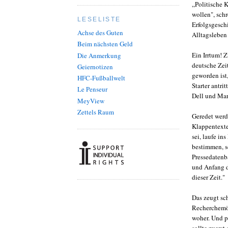
„Politische 
wollen", schr
LESELISTE
Erfolgsgesch
Achse des Guten
Alltagsleben 
Beim nächsten Geld
Ein Irrtum! Z
Die Anmerkung
deutsche Zei
Geiernotizen
geworden ist
HFC-Fußballwelt
Starter antri
Le Penseur
Dell und Mar
MeyView
Zettels Raum
Geredet werd
Klappentexte
sei, laufe in
bestimmen, s
Pressedatenba
und Anfang de
dieser Zeit."
Das zeugt sc
Recherchemög
woher. Und pr
sollte zuerst