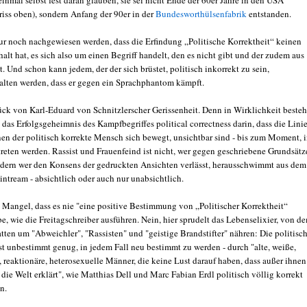
riss oben), sondern Anfang der 90er in der
Bundesworthülsenfabrik
entstanden.
r noch nachgewiesen werden, dass die Erfindung „Politische Korrektheit“ keinen
alt hat, es sich also um einen Begriff handelt, den es nicht gibt und der zudem aus
t. Und schon kann jedem, der der sich brüstet, politisch inkorrekt zu sein,
lten werden, dass er gegen ein Sprachphantom kämpft.
ck von Karl-Eduard von Schnitzlerscher Gerissenheit. Denn in Wirklichkeit besteh
das Erfolgsgeheimnis des Kampfbegriffes political correctness darin, dass die Lini
en der politisch korrekte Mensch sich bewegt, unsichtbar sind - bis zum Moment, 
treten werden. Rassist und Frauenfeind ist nicht, wer gegen geschriebene Grundsätz
ndern wer den Konsens der gedruckten Ansichten verlässt, herausschwimmt aus dem
tream - absichtlich oder auch nur unabsichtlich.
n Mangel, dass es nie "eine positive Bestimmung von „Politischer Korrektheit“
, wie die Freitagschreiber ausführen. Nein, hier sprudelt das Lebenselixier, von d
tten um "Abweichler", "Rassisten" und "geistige Brandstifter" nähren: Die politisc
ist unbestimmt genug, in jedem Fall neu bestimmt zu werden - durch "alte, weiße,
 reaktionäre, heterosexuelle Männer, die keine Lust darauf haben, dass außer ihnen
ie Welt erklärt", wie Matthias Dell und Marc Fabian Erdl politisch völlig korrekt
n.