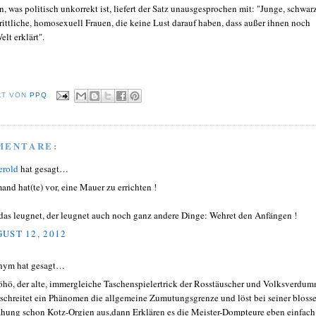
n, was politisch unkorrekt ist, liefert der Satz unausgesprochen mit: "Junge, schwar
hrittliche, homosexuell Frauen, die keine Lust darauf haben, dass außer ihnen noch
lt erklärt".
LT VON
PPQ
MENTARE:
erold
hat gesagt…
and hat(te) vor, eine Mauer zu errichten !
das leugnet, der leugnet auch noch ganz andere Dinge: Wehret den Anfängen !
UST 12, 2012
nym hat gesagt…
hö, der alte, immergleiche Taschenspielertrick der Rosstäuscher und Volksverdum
schreitet ein Phänomen die allgemeine Zumutungsgrenze und löst bei seiner bloss
hung schon Kotz-Orgien aus,dann Erklären es die Meister-Dompteure eben einfach 