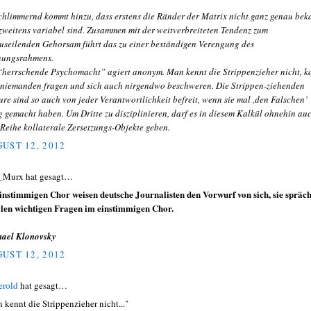
chlimmernd kommt hinzu, dass erstens die Ränder der Matrix nicht ganz genau bek
zweitens variabel sind. Zusammen mit der weitverbreiteten Tendenz zum
useilenden Gehorsam führt das zu einer beständigen Verengung des
ungsrahmens.
“herrschende Psychomacht” agiert anonym. Man kennt die Strippenzieher nicht, k
 niemanden fragen und sich auch nirgendwo beschweren. Die Strippen-ziehenden
ure sind so auch von jeder Verantwortlichkeit befreit, wenn sie mal ,den Falschen’
ig gemacht haben. Um Dritte zu disziplinieren, darf es in diesem Kalkül ohnehin au
 Reihe kollaterale Zersetzungs-Objekte geben.
UST 12, 2012
_Murx hat gesagt…
instimmigen Chor weisen deutsche Journalisten den Vorwurf von sich, sie spräc
llen wichtigen Fragen im einstimmigen Chor.
ael Klonovsky
UST 12, 2012
erold
hat gesagt…
 kennt die Strippenzieher nicht..."