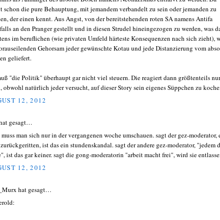
ht schon die pure Behauptung, mit jemandem verbandelt zu sein oder jemanden zu
en, der einen kennt. Aus Angst, von der bereitstehenden roten SA namens Antifa
falls an den Pranger gestellt und in diesen Strudel hineingezogen zu werden, was 
tens im beruflichen (wie privaten Umfeld härteste Konsequenzen nach sich zieht), 
orauseilenden Gehorsam jeder gewünschte Kotau und jede Distanzierung vom abso
en geliefert.
uß "die Politik" überhaupt gar nicht viel steuern. Die reagiert dann größtenteils nu
, obwohl natürlich jeder versucht, auf dieser Story sein eigenes Süppchen zu koche
UST 12, 2012
hat gesagt…
 muss man sich nur in der vergangenen woche umschauen. sagt der gez-moderator, 
 zurückgeritten, ist das ein stundenskandal. sagt der andere gez-moderator, "jedem 
", ist das gar keiner. sagt die gong-moderatorin "arbeit macht frei", wird sie entlasse
UST 12, 2012
_Murx hat gesagt…
erold: