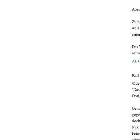
Aber
Zu b
weil 
eine
Das 
selbs
AUG
Karl
@der
"Das
Obrig
Gena
gege
doch
Nazi
Fein
eben