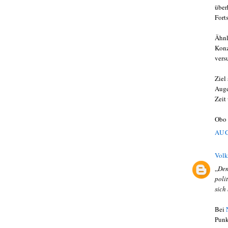
über
Fort
Ähnl
Konz
vers
Ziel
Auge
Zeit 
Obo
AUG
Volk
„
Den
poli
sich
Bei
Punk