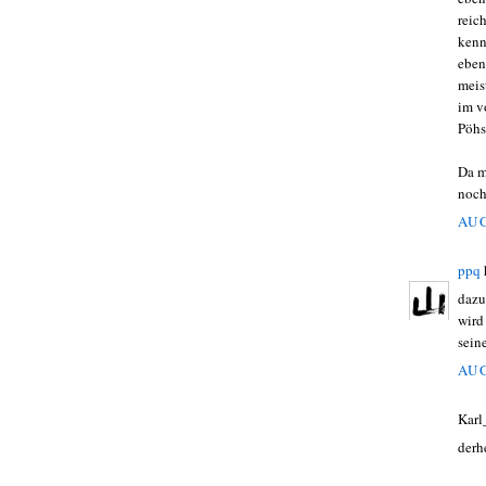
reic
kenn
eben
meis
im v
Pöhs
Da m
noch
AUG
ppq
dazu
wird
seine
AUG
Karl
derh