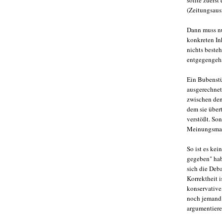
(Zeitungsaus
Dann muss nu
konkreten Inh
nichts besteh
entgegengeha
Ein Bubenstü
ausgerechnet 
zwischen den
dem sie über
verstößt. So
Meinungsmain
So ist es kei
gegeben" habe
sich die Deba
Korrektheit 
konservative,
noch jemand d
argumentiere