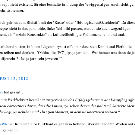
haupt nicht existent, für eine boshafte Erfindung der "ewiggestrigen, uneinsichtige
schrittsbremser."
ich geht es zum Bleistift mit der "Rasse" oder " (biologisches)Geschlecht". Da dies
epte nicht in das paranoide, linke Weltbild passen, werden sie auch wegzulügen
ucht, als "soziale Konstrukte" als kulturellbedingte Phänomene, und und und.
 solcher dreisten, infamen Lügenstorys ist offenbar, dass sich Krethi und Plethi die
n reiben und denken: "Öööha, die "PC" jips ja jarnich. - Wat hamwa uns dann de j
uffjerecht ? - Iss ja jarnischt jewesen !"
UST 12, 2012
er
hat gesagt…
n in Wirklichkeit besteht ja ausgerechnet das Erfolgsgeheimnis des Kampfbegriffe
tical correctness darin, dass die Linien, zwischen denen der politisch korrekte Men
 bewegt, unsichtbar sind - bis zum Moment, in dem sie übertreten werden.
“
NWR
hat Kommentator Burkhard es genauso treffend, aber mit anderen Worten auf 
t gebracht: