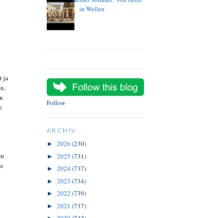
in Wellen
t ja
en,
in
Follow
e
ARCHIV
2026
(230)
►
em
2025
(731)
►
he
2024
(737)
►
2023
(734)
►
2022
(739)
►
2021
(737)
►