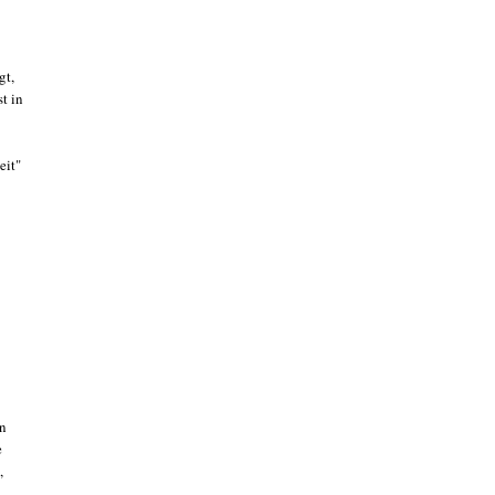
gt,
st in
eit"
en
e
,