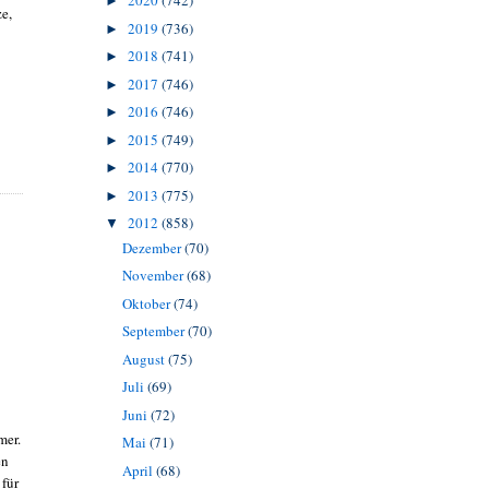
2020
(742)
►
ze,
2019
(736)
►
2018
(741)
►
2017
(746)
►
2016
(746)
►
2015
(749)
►
2014
(770)
►
2013
(775)
►
2012
(858)
▼
Dezember
(70)
November
(68)
Oktober
(74)
September
(70)
August
(75)
Juli
(69)
Juni
(72)
mer.
Mai
(71)
en
April
(68)
für