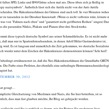
t fallen SPD, Linke und B90/Grüne schon mal aus. Diese üben sich ja fleißig in
upy nazisymbols". Äußerlich lässt sich die Antifa nicht von der Anti-Antifa
rscheiden. Die Hakenkreuzfahnen der Grünen sind auch toll. In vier Monaten wehen
er zu tausenden in der Dresdner Innenstadt. (Wenn es nicht verboten wäre, könnte 
t was von "Fahnen nach oben" und "garantiert nicht geöffneten Reihen" singen) Da
 es die passenden Nikkis, Plakate und Planen über drei Stockwerke.
ommt diese typisch deutsche Symbol aus seiner Schmuddelecke. Es ist nicht mehr
g, daß man nur in Spartenfernsehsendern, in denen Adolf Hitler Gastmoderator ist,
ig wird. Es ist langsam und unmerklich die Zeit gekommen, wo deutsche Sozialiste
ich wieder unter dem Zeichen der Hakenkreuzes demonstrieren können! Schi heil!
Unbedingt erwähnenswet ist, daß die Neo-Hakenkreuzfahnen die Grundfarbe GRÜN
n. Die Farbe eines Profeten, der ebenfalls eine unbedingte Herrenmenschenideolog
agiert hat.
TEMBER 30, 2012
hat gesagt…
implizite Gleichsetzung von Muslimen und Nazis, die Sie hier betreiben, ist so
lich, dass man fast glauben möchte, Ihr Blog sei gehijackt worden.
 vielleicht sind Sie ja wirklich so dumm, wie der Beitrag Sie erscheinen lässt.