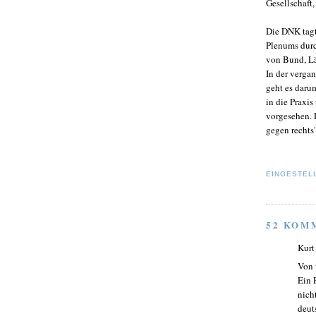
Gesellschaft,
Die DNK tagt
Plenums durc
von Bund, Lä
In der verga
geht es daru
in die Praxi
vorgesehen. 
gegen rechts
EINGESTEL
52 KOM
Kurt
Von 
Ein 
nich
deut