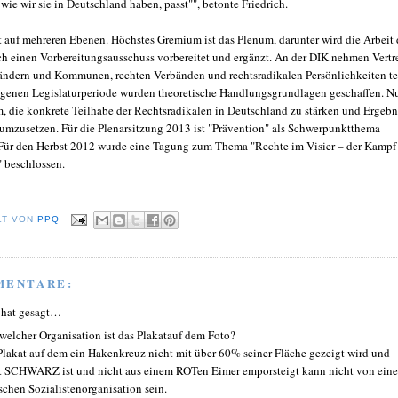
 wie wir sie in Deutschland haben, passt"", betonte Friedrich.
 auf mehreren Ebenen. Höchstes Gremium ist das Plenum, darunter wird die Arbeit 
h einen Vorbereitungsausschuss vorbereitet und ergänzt. An der DIK nehmen Vertr
ndern und Kommunen, rechten Verbänden und rechtsradikalen Persönlichkeiten tei
ngenen Legislaturperiode wurden theoretische Handlungsgrundlagen geschaffen. N
m, die konkrete Teilhabe der Rechtsradikalen in Deutschland zu stärken und Ergebn
s umzusetzen. Für die Plenarsitzung 2013 ist "Prävention" als Schwerpunktthema
Für den Herbst 2012 wurde eine Tagung zum Thema "Rechte im Visier – der Kampf
" beschlossen.
LT VON
PPQ
MENTARE:
 hat gesagt…
welcher Organisation ist das Plakatauf dem Foto?
Plakat auf dem ein Hakenkreuz nicht mit über 60% seiner Fläche gezeigt wird und
t SCHWARZ ist und nicht aus einem ROTen Eimer emporsteigt kann nicht von eine
schen Sozialistenorganisation sein.