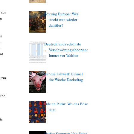
 zur
Festung Europa: Wer
ig
steckt nun wieder
dahitler?
on
e
Deutschlands schönste
.
Verschwörungstheorien:
und
Immer vor Wahlen
Für die Umwelt: Einmal
 zur
die Woche Dackeltag
eine
Ode an Putin: Wo das Böse
sitzt
fe
Heißer Sommer: Von Hitze