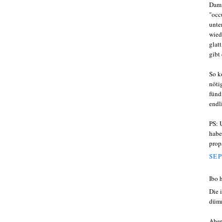
Dami
"occ
unte
wied
glat
gibt
So k
nöti
fünd
endl
PS: 
habe
prop
SEP
Ibo 
Die 
dümm
Aber