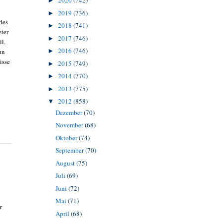
2020
(742)
►
2019
(736)
►
des
2018
(741)
►
eter
2017
(746)
►
l.
2016
(746)
un
►
isse
2015
(749)
►
2014
(770)
►
2013
(775)
►
2012
(858)
▼
Dezember
(70)
November
(68)
Oktober
(74)
September
(70)
August
(75)
Juli
(69)
Juni
(72)
Mai
(71)
r
April
(68)