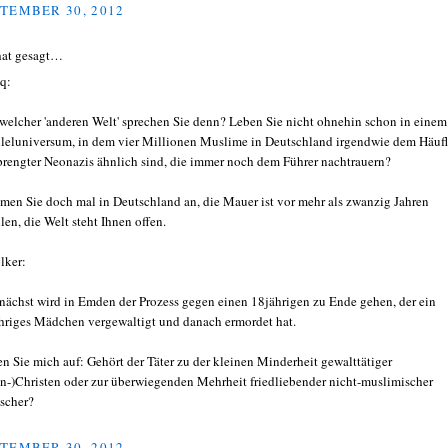
TEMBER 30, 2012
hat gesagt…
q:
welcher 'anderen Welt' sprechen Sie denn? Leben Sie nicht ohnehin schon in einem
lleluniversum, in dem vier Millionen Muslime in Deutschland irgendwie dem Häufl
prengter Neonazis ähnlich sind, die immer noch dem Führer nachtrauern?
en Sie doch mal in Deutschland an, die Mauer ist vor mehr als zwanzig Jahren
len, die Welt steht Ihnen offen.
ker:
ächst wird in Emden der Prozess gegen einen 18jährigen zu Ende gehen, der ein
hriges Mädchen vergewaltigt und danach ermordet hat.
en Sie mich auf: Gehört der Täter zu der kleinen Minderheit gewalttätiger
n-)Christen oder zur überwiegenden Mehrheit friedliebender nicht-muslimischer
scher?
TEMBER 30, 2012