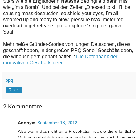
Stars wie die Engländerin Natasha Bedingfield dann Hits
wie „I'm a Bomb“. Und bei den Zeilen „Dressed to kill I'll be
causing mass destruction, so shield your eyes, I'm all
steamed up and ready to blow, pressure max, meter red
overload to get release I gotta explode” singt der ganze
Saal.
Mehr heiße Gründer-Stories von jungen Deutschen, die es
geschafft haben, in der großen PPQ-Serie "Geschäftsideen,
die wir auch gern gehabt hätten":
Die Datenbank der
innovativen Geschäftsideen
ppq
Teilen
2 Kommentare:
Anonym
September 18, 2012
Also wenn das nicht eine Provokation ist, die die öffentliche
Ordnung erheblich zu stören imstande ist, was ist dann eine