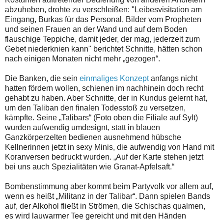
abzuheben, drohte zu verschleißen: "Leibesvisitation am
Eingang, Burkas für das Personal, Bilder vom Propheten
und seinen Frauen an der Wand und auf dem Boden
flauschige Teppiche, damit jeder, der mag, jederzeit zum
Gebet niederknien kann" berichtet Schnitte, hätten schon
nach einigen Monaten nicht mehr „gezogen“.
Die Banken, die sein
einmaliges Konzept
anfangs nicht
hatten fördern wollen, schienen im nachhinein doch recht
gehabt zu haben. Aber Schnitte, der in Kundus gelernt hat,
um den Taliban den finalen Todesstoß zu versetzen,
kämpfte. Seine „Talibars“ (Foto oben die Filiale auf Sylt)
wurden aufwendig umdesignt, statt in blauen
Ganzkörperzelten bedienen ausnehmend hübsche
Kellnerinnen jetzt in sexy Minis, die aufwendig von Hand mit
Koranversen bedruckt wurden. „Auf der Karte stehen jetzt
bei uns auch Spezialitäten wie Granat-Apfelsaft.“
Bombenstimmung aber kommt beim Partyvolk vor allem auf,
wenn es heißt „Militanz in der Talibar“. Dann spielen Bands
auf, der Alkohol fließt in Strömen, die Schischas qualmen,
es wird lauwarmer Tee gereicht und mit den Händen