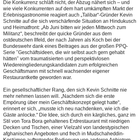
Die Konkurrenz schläft nicht, der Abzug nähert sich – und
wie viele Konkurrenten auf dem hart umkämpften Markt der
Erlebnisgastronomie reagiert auch „Talibar“-Gründer Kevin
Schnitte auf die sich verschärfende Situation an Hindukusch
und Heimatfront: „Ab Juni bitten wir jeden Mittwoch zum
Militanz“, beschreibt der quicke Gründer aus dem
ostdeutschen Ilfeld, der nach Jahren als Koch bei der
Bundeswehr dank eines Beitrages aus der großen PPQ-
Serie "Geschäftsideen, die wir selbst auch gern gehabt
hätten" vom traumatisierten und perspektivlosen
Wiedereingliederungskandidaten zum erfolgreichen
Geschäftsmann mit schnell wachsender eigener
Restaurantkette geworden war.
Ein gesellschaftlicher Rang, den sich Kevin Schnitte nie
mehr nehmen lassen will. „Nachdem sich die erste
Empörung über mein Geschäftskonzept gelegt hatte“,
erinnert er sich, „musste ich neu nachdenken, wie ich die
Gäste anlocke.“ Die Idee, sich durch ein kärgliches, ganz im
Stil von Tora Bora gehaltenes Erdrestaurant mit niedrigen
Decken und Tischen, einer Vielzahl von landestypischen
afghanischen Angeboten und frech in Mudschaheddin-
Kostümen auftretender Bedienung von anderen Anbietern