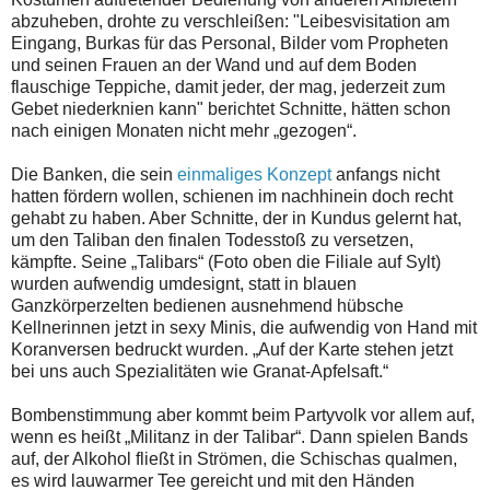
abzuheben, drohte zu verschleißen: "Leibesvisitation am
Eingang, Burkas für das Personal, Bilder vom Propheten
und seinen Frauen an der Wand und auf dem Boden
flauschige Teppiche, damit jeder, der mag, jederzeit zum
Gebet niederknien kann" berichtet Schnitte, hätten schon
nach einigen Monaten nicht mehr „gezogen“.
Die Banken, die sein
einmaliges Konzept
anfangs nicht
hatten fördern wollen, schienen im nachhinein doch recht
gehabt zu haben. Aber Schnitte, der in Kundus gelernt hat,
um den Taliban den finalen Todesstoß zu versetzen,
kämpfte. Seine „Talibars“ (Foto oben die Filiale auf Sylt)
wurden aufwendig umdesignt, statt in blauen
Ganzkörperzelten bedienen ausnehmend hübsche
Kellnerinnen jetzt in sexy Minis, die aufwendig von Hand mit
Koranversen bedruckt wurden. „Auf der Karte stehen jetzt
bei uns auch Spezialitäten wie Granat-Apfelsaft.“
Bombenstimmung aber kommt beim Partyvolk vor allem auf,
wenn es heißt „Militanz in der Talibar“. Dann spielen Bands
auf, der Alkohol fließt in Strömen, die Schischas qualmen,
es wird lauwarmer Tee gereicht und mit den Händen