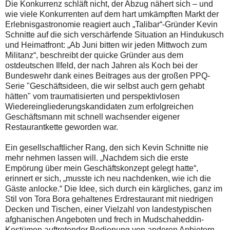
Die Konkurrenz schläft nicht, der Abzug nähert sich – und
wie viele Konkurrenten auf dem hart umkämpften Markt der
Erlebnisgastronomie reagiert auch „Talibar“-Gründer Kevin
Schnitte auf die sich verschärfende Situation an Hindukusch
und Heimatfront: „Ab Juni bitten wir jeden Mittwoch zum
Militanz“, beschreibt der quicke Gründer aus dem
ostdeutschen Ilfeld, der nach Jahren als Koch bei der
Bundeswehr dank eines Beitrages aus der großen PPQ-
Serie "Geschäftsideen, die wir selbst auch gern gehabt
hätten" vom traumatisierten und perspektivlosen
Wiedereingliederungskandidaten zum erfolgreichen
Geschäftsmann mit schnell wachsender eigener
Restaurantkette geworden war.
Ein gesellschaftlicher Rang, den sich Kevin Schnitte nie
mehr nehmen lassen will. „Nachdem sich die erste
Empörung über mein Geschäftskonzept gelegt hatte“,
erinnert er sich, „musste ich neu nachdenken, wie ich die
Gäste anlocke.“ Die Idee, sich durch ein kärgliches, ganz im
Stil von Tora Bora gehaltenes Erdrestaurant mit niedrigen
Decken und Tischen, einer Vielzahl von landestypischen
afghanischen Angeboten und frech in Mudschaheddin-
Kostümen auftretender Bedienung von anderen Anbietern