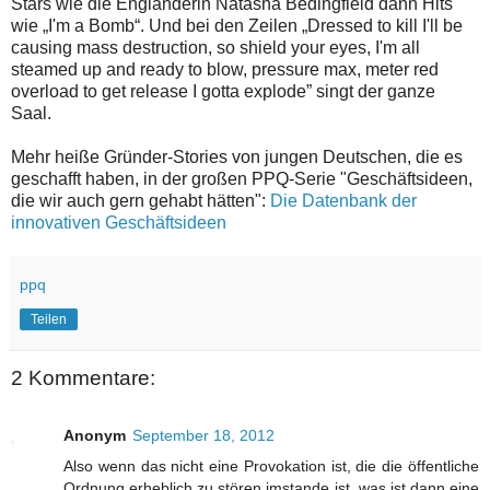
Stars wie die Engländerin Natasha Bedingfield dann Hits
wie „I'm a Bomb“. Und bei den Zeilen „Dressed to kill I'll be
causing mass destruction, so shield your eyes, I'm all
steamed up and ready to blow, pressure max, meter red
overload to get release I gotta explode” singt der ganze
Saal.
Mehr heiße Gründer-Stories von jungen Deutschen, die es
geschafft haben, in der großen PPQ-Serie "Geschäftsideen,
die wir auch gern gehabt hätten":
Die Datenbank der
innovativen Geschäftsideen
ppq
Teilen
2 Kommentare:
Anonym
September 18, 2012
Also wenn das nicht eine Provokation ist, die die öffentliche
Ordnung erheblich zu stören imstande ist, was ist dann eine