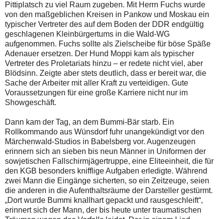
Pittiplatsch zu viel Raum zugeben. Mit Herrn Fuchs wurde
von den maßgeblichen Kreisen in Pankow und Moskau ein
typischer Vertreter des auf dem Boden der DDR endgültig
geschlagenen Kleinbürgertums in die Wald-WG
aufgenommen. Fuchs sollte als Zielscheibe für böse Späße
Adenauer ersetzen. Der Hund Moppi kam als typischer
Vertreter des Proletariats hinzu – er redete nicht viel, aber
Blödsinn. Zeigte aber stets deutlich, dass er bereit war, die
Sache der Arbeiter mit aller Kraft zu verteidigen. Gute
Voraussetzungen für eine große Karriere nicht nur im
Showgeschäft.
Dann kam der Tag, an dem Bummi-Bär starb. Ein
Rollkommando aus Wünsdorf fuhr unangekündigt vor den
Märchenwald-Studios in Babelsberg vor. Augenzeugen
erinnern sich an sieben bis neun Männer in Uniformen der
sowjetischen Fallschirmjägertruppe, eine Eliteeinheit, die für
den KGB besonders knifflige Aufgaben erledigte. Während
zwei Mann die Eingänge sicherten, so ein Zeitzeuge, seien
die anderen in die Aufenthaltsräume der Darsteller gestürmt.
„Dort wurde Bummi knallhart gepackt und rausgeschleift“,
erinnert sich der Mann, der bis heute unter traumatischen