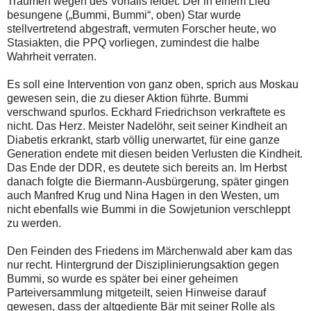
Träumen wegen des Vorfalls leidet. Der in einem Lied
besungene („Bummi, Bummi“, oben) Star wurde
stellvertretend abgestraft, vermuten Forscher heute, wo
Stasiakten, die PPQ vorliegen, zumindest die halbe
Wahrheit verraten.
Es soll eine Intervention von ganz oben, sprich aus Moskau
gewesen sein, die zu dieser Aktion führte. Bummi
verschwand spurlos. Eckhard Friedrichson verkraftete es
nicht. Das Herz. Meister Nadelöhr, seit seiner Kindheit an
Diabetis erkrankt, starb völlig unerwartet, für eine ganze
Generation endete mit diesen beiden Verlusten die Kindheit.
Das Ende der DDR, es deutete sich bereits an. Im Herbst
danach folgte die Biermann-Ausbürgerung, später gingen
auch Manfred Krug und Nina Hagen in den Westen, um
nicht ebenfalls wie Bummi in die Sowjetunion verschleppt
zu werden.
Den Feinden des Friedens im Märchenwald aber kam das
nur recht. Hintergrund der Disziplinierungsaktion gegen
Bummi, so wurde es später bei einer geheimen
Parteiversammlung mitgeteilt, seien Hinweise darauf
gewesen, dass der altgediente Bär mit seiner Rolle als