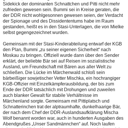
Sidekick der dominanten Schnattchen und Pitti nicht mehr
zufrieden gewesen sein. Bummi sei in Kreise geraten, die
der DDR nicht wohlgesonnen gewesen seien, der Verdacht
der Spionage und des Dissidententums habe im Raum
gestanden, heißt es in den Stasi-Unterlagen, die von Mielke
selbst gegengezeichnet wurden.
Gemeinsam mit der Stasi-Kinderabteilung entwarf der KGB
den Plan, Bummi „zu seiner eigenen Sicherheit“ nach
Moskau zu bringen. Offiziell wurde dann über den Sender
erklärt, der beliebte Bär sei auf Reisen im sozialistische
Ausland, um Freundschaft mit Bären aus aller Welt zu
schließen. Die Lücke im Märchenwald schloß sein
bärbeißiger sowjetischer Vetter Mischka, ein hochrangiger
KGB-Offizier mit Einzelkämpferausbildung, der bis zum
Ende der DDR tatsächlich mit Drohungen und zuweilen
auch blanker Gewalt für stabile Verhältnisse im
Märchenland sorgte. Gemeinsam mit Pittiplatsch und
Schnatterinchen trat der alptraumhafte, dunkelhaarige Bär,
der nach dem Chef der DDR-Auslandsaufklärung Mischa
Wolf benannt worden war, auch in hunderten Ausgaben des
Abendgrußes „Unser Sandmännchen“ auf. Noch laufen