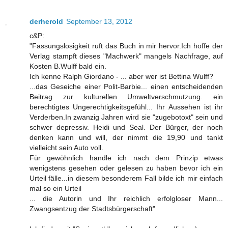
derherold
September 13, 2012
c&P:
"Fassungslosigkeit ruft das Buch in mir hervor.Ich hoffe der
Verlag stampft dieses "Machwerk" mangels Nachfrage, auf
Kosten B.Wulff bald ein.
Ich kenne Ralph Giordano - ... aber wer ist Bettina Wulff?
...das Geseiche einer Polit-Barbie... einen entscheidenden
Beitrag zur kulturellen Umweltverschmutzung. ein
berechtigtes Ungerechtigkeitsgefühl... Ihr Aussehen ist ihr
Verderben.In zwanzig Jahren wird sie "zugebotoxt" sein und
schwer depressiv. Heidi und Seal. Der Bürger, der noch
denken kann und will, der nimmt die 19,90 und tankt
vielleicht sein Auto voll.
Für gewöhnlich handle ich nach dem Prinzip etwas
wenigstens gesehen oder gelesen zu haben bevor ich ein
Urteil fälle...in diesem besonderem Fall bilde ich mir einfach
mal so ein Urteil
... die Autorin und Ihr reichlich erfolgloser Mann...
Zwangsentzug der Stadtsbürgerschaft"