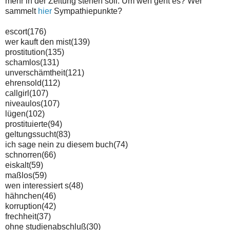
mehr in der Zeitung stehen soll. Um wen geht es? Wer
sammelt
hier
Sympathiepunkte?
escort(176)
wer kauft den mist(139)
prostitution(135)
schamlos(131)
unverschämtheit(121)
ehrensold(112)
callgirl(107)
niveaulos(107)
lügen(102)
prostituierte(94)
geltungssucht(83)
ich sage nein zu diesem buch(74)
schnorren(66)
eiskalt(59)
maßlos(59)
wen interessiert s(48)
hähnchen(46)
korruption(42)
frechheit(37)
ohne studienabschluß(30)