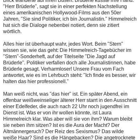
Blick wanderte auf ihren Busen. Brüderle küsste ihre Hand.
"Herr Brüderle", sagt sie in einer perfekten Nachstellung
eines amerikanischen Hollywood-Films aus den 50er
Jahren, "Sie sind Politiker, ich bin Journalistin." Himmelreich
hat sich die Dialoge nebenbei notiert, denn sie zitiert
wörtlich.
Alles hier ist überhaupt wahr, jedes Wort. Beim "Stern"
wissen sie, wie das geht: Die Himmelreich-Tagebücher im
"Stern"-Sonderheft, auf der Titelseite "Die Jagd auf
Brüderle". Politiker verfallen doch alle Journalistinnen, habe
Brüderle gesagt. Verharmloser! Unsere Frau vom Fach
antwortet, wie es im Lehrbuch steht: "Ich finde es besser, wir
halten das hier professionell."
Man weiß nicht, was "das hier" ist. Ein später Abend, ein
offenbar weißweinseliger älterer Herr starrt in den Ausschnitt
einer Edelfeder, die auch nach 22 Uhr noch jugendfrei im
Dienst ist. Was er von ihr wollen könnte, ist Laura
Himmelreich klar. Was aber will sie von ihm? Warum bleibt
sie neben ihm sitzen? Ist es die Aura der Macht? Der
Altmännergeruch? Der Reiz des Sexismus? Das wilde
weiße Haar? Sind es die Hängebacken? Die angetrocknete