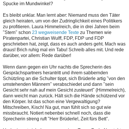
Spucke im Mundwinkel?
Es bleibt unklar. Man lernt aber: Niemand muss den Täter
gleich heiraten, um von der Zudringlichkeit eines Politikers
zu profitieren. Laura Himmelreich, die in drei Jahren beim
"Stern" schon
23 wegweisende Texte
zu Themen wie
Piratenpartei, Christian Wulff, FDP, FDP und FDP
geschrieben hat, zeigt, dass es auch anders geht. Mach was
draus! Brich ruhig mal ein Tabu! Schreib alles mit. Und rede
darüber, vor allem: Rede darüber!
Wenn dann gegen ein Uhr nachts die Sprecherin des
Gesprächspartners herantritt und ihrem sabbernden
Schützling an die Schulter tippt, sich Brüderle artig "von den
umstehenden Männern" verabschiedet und dann "sein
Gesicht sehr nah auf mein Gesicht zusteuert" (Himmelreich),
dann weicht man zurück. Hält sich die Hände schützend vor
den Körper. Ist das schon eine Vergewaltigung?
Mitschreiben, Kisch! Na gut, man fühlt sich so gut wie
missbraucht. Notiert nebenbei schnell noch, dass die
Sprecherin streng ruft "Herr Brüderle!, Zeit fürs Bett".