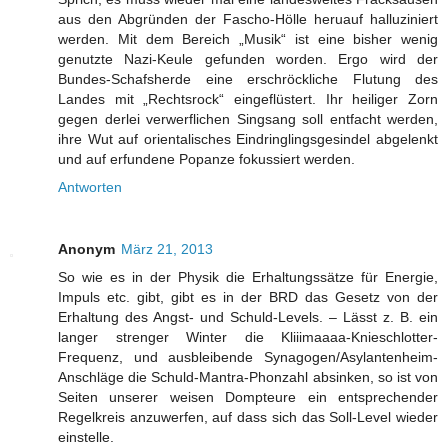
aus den Abgründen der Fascho-Hölle heruauf halluziniert
werden. Mit dem Bereich „Musik“ ist eine bisher wenig
genutzte Nazi-Keule gefunden worden. Ergo wird der
Bundes-Schafsherde eine erschröckliche Flutung des
Landes mit „Rechtsrock“ eingeflüstert. Ihr heiliger Zorn
gegen derlei verwerflichen Singsang soll entfacht werden,
ihre Wut auf orientalisches Eindringlingsgesindel abgelenkt
und auf erfundene Popanze fokussiert werden.
Antworten
Anonym
März 21, 2013
So wie es in der Physik die Erhaltungssätze für Energie,
Impuls etc. gibt, gibt es in der BRD das Gesetz von der
Erhaltung des Angst- und Schuld-Levels. – Lässt z. B. ein
langer strenger Winter die Kliiimaaaa-Knieschlotter-
Frequenz, und ausbleibende Synagogen/Asylantenheim-
Anschläge die Schuld-Mantra-Phonzahl absinken, so ist von
Seiten unserer weisen Dompteure ein entsprechender
Regelkreis anzuwerfen, auf dass sich das Soll-Level wieder
einstelle.