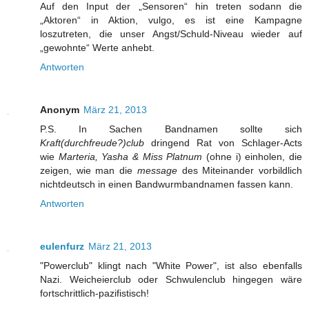
Auf den Input der „Sensoren“ hin treten sodann die
„Aktoren“ in Aktion, vulgo, es ist eine Kampagne
loszutreten, die unser Angst/Schuld-Niveau wieder auf
„gewohnte“ Werte anhebt.
Antworten
Anonym
März 21, 2013
P.S. In Sachen Bandnamen sollte sich
Kraft(durchfreude?)club
dringend Rat von Schlager-Acts
wie
Marteria, Yasha & Miss Platnum
(ohne i) einholen, die
zeigen, wie man die
message
des Miteinander vorbildlich
nichtdeutsch in einen Bandwurmbandnamen fassen kann.
Antworten
eulenfurz
März 21, 2013
"Powerclub" klingt nach "White Power", ist also ebenfalls
Nazi. Weicheierclub oder Schwulenclub hingegen wäre
fortschrittlich-pazifistisch!