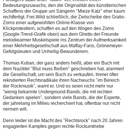
Bedeutungszuwachs, den die Originalität des künstlerischen
Schaffens der Gruppe um Sängerin "Mieze Katz" eher kaum
rechtfertigt. Frei.Wild schließlich, die Zielscheibe des Gratis-
Zorns einer aufgewühlten Online-Klasse von
Klickprotestlern, schaffen es auf den Wogen des Zorns
(Google-Trend-Grafik oben) aus dem Ghetto der Freunde
melodiearmer Muskelspiele ins Zentrum der Aufmerksamkeit
einer Mehrheitsgesellschaft aus Maffay-Fans, Grönemeyer-
Gefolgsleuten und Unheilig-Bewunderern.
Thomas Kuban, der ganz anders heißt, aber ein Buch mit
dem Nazititel "Blut muss fließen" geschrieben hat, alarmiert
die Gesellschaft, um sein Buch zu verkaufen. Immer öfter
rekrutierten Rechtsradikale ihren Nachwuchs "im Bereich
der Rockmusik", warnt er. Und es seien nicht mehr nur
"wenig bekannte Underground-Bands, die mit rechten
Gedanken spielen", sondern viele Bands, die der Experte,
der jahrelang im Milieu recherchiert hat, offenbar nur nicht
nennen will.
Denn leider ist die Macht des "Rechtsrock" nach 20 Jahren
engagierten Kampfes gegen rechte Rockumtriebe