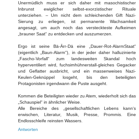
Unermüdlich muss er sich daher mit masochistischer
Inbrunst ewiglicher selbst-exorzistischer Rituale
unterziehen. – Um nicht dem schleichenden Gift Nazi-
Sierung zu erliegen, ist permanente Wachsamkeit
angesagt, um auch noch das versteckteste Aufkeimen
„brauner Saat“ zu entdecken und auszumerzen.
Ergo ist seine Bä-Ärr-Dä eine „Dauer-Rot-AlarmStaat“
(eigentlich „Baun-Alarm“), in der jeder daher halluzinierte
„Fascho-Vorfall“ zum landesweiten Skandal hoch
hyperventiliert wird, fuchsimhühnerstall-gleiches Gegacker
und Geflatter ausbricht, und ein massenweises Nazi-
Keulen-Geknüppel losgeht, bis den beteiligten
Protagonisten irgendwann die Puste ausgeht.
Kommen die Beteiligten wieder zu Atem, wiederholt sich das
„Schauspiel“ in ähnlicher Weise.
Alle Bereiche des „gesellschaftlichen Lebens kann‘s
erwischen, Literatur, Musik, Presse, Prommis. Eine
Endlosschleife reinsten Wassers.
Antworten