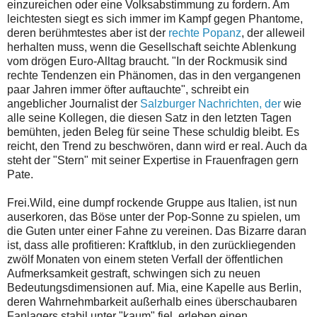
einzureichen oder eine Volksabstimmung zu fordern. Am
leichtesten siegt es sich immer im Kampf gegen Phantome,
deren berühmtestes aber ist der
rechte Popanz
, der alleweil
herhalten muss, wenn die Gesellschaft seichte Ablenkung
vom drögen Euro-Alltag braucht. "In der Rockmusik sind
rechte Tendenzen ein Phänomen, das in den vergangenen
paar Jahren immer öfter auftauchte", schreibt ein
angeblicher Journalist der
Salzburger Nachrichten, der
wie
alle seine Kollegen, die diesen Satz in den letzten Tagen
bemühten, jeden Beleg für seine These schuldig bleibt. Es
reicht, den Trend zu beschwören, dann wird er real. Auch da
steht der "Stern" mit seiner Expertise in Frauenfragen gern
Pate.
Frei.Wild, eine dumpf rockende Gruppe aus Italien, ist nun
auserkoren, das Böse unter der Pop-Sonne zu spielen, um
die Guten unter einer Fahne zu vereinen. Das Bizarre daran
ist, dass alle profitieren: Kraftklub, in den zurückliegenden
zwölf Monaten von einem steten Verfall der öffentlichen
Aufmerksamkeit gestraft, schwingen sich zu neuen
Bedeutungsdimensionen auf. Mia, eine Kapelle aus Berlin,
deren Wahrnehmbarkeit außerhalb eines überschaubaren
Fanlagers stabil unter "kaum" fiel, erleben einen