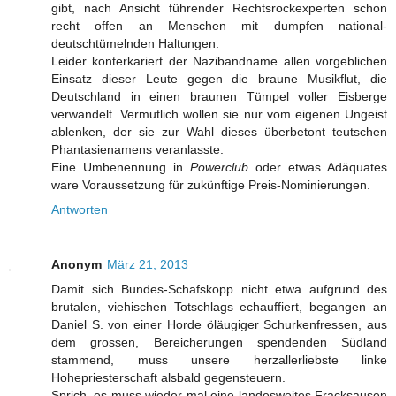
gibt, nach Ansicht führender Rechtsrockexperten schon
recht offen an Menschen mit dumpfen national-
deutschtümelnden Haltungen.
Leider konterkariert der Nazibandname allen vorgeblichen
Einsatz dieser Leute gegen die braune Musikflut, die
Deutschland in einen braunen Tümpel voller Eisberge
verwandelt. Vermutlich wollen sie nur vom eigenen Ungeist
ablenken, der sie zur Wahl dieses überbetont teutschen
Phantasienamens veranlasste.
Eine Umbenennung in
Powerclub
oder etwas Adäquates
ware Voraussetzung für zukünftige Preis-Nominierungen.
Antworten
Anonym
März 21, 2013
Damit sich Bundes-Schafskopp nicht etwa aufgrund des
brutalen, viehischen Totschlags echauffiert, begangen an
Daniel S. von einer Horde öläugiger Schurkenfressen, aus
dem grossen, Bereicherungen spendenden Südland
stammend, muss unsere herzallerliebste linke
Hohepriesterschaft alsbald gegensteuern.
Sprich, es muss wieder mal eine landesweites Fracksausen