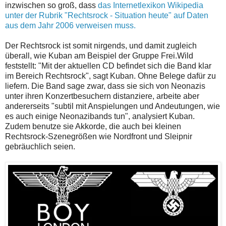
inzwischen so groß, dass
das Internetlexikon Wikipedia
unter der Rubrik "Rechtsrock - Situation heute" auf Daten
aus dem Jahr 2006 verweisen muss.
Der Rechtsrock ist somit nirgends, und damit zugleich
überall, wie Kuban am Beispiel der Gruppe Frei.Wild
feststellt: "Mit der aktuellen CD befindet sich die Band klar
im Bereich Rechtsrock", sagt Kuban. Ohne Belege dafür zu
liefern. Die Band sage zwar, dass sie sich von Neonazis
unter ihren Konzertbesuchern distanziere, arbeite aber
andererseits "subtil mit Anspielungen und Andeutungen, wie
es auch einige Neonazibands tun", analysiert Kuban.
Zudem benutze sie Akkorde, die auch bei kleinen
Rechtsrock-Szenegrößen wie Nordfront und Sleipnir
gebräuchlich seien.