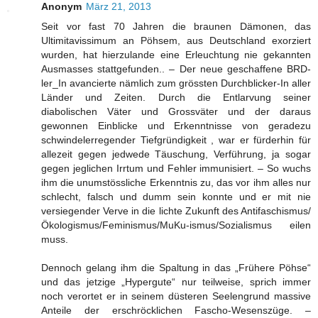
Anonym
März 21, 2013
Seit vor fast 70 Jahren die braunen Dämonen, das
Ultimitavissimum an Pöhsem, aus Deutschland exorziert
wurden, hat hierzulande eine Erleuchtung nie gekannten
Ausmasses stattgefunden.. – Der neue geschaffene BRD-
ler_In avancierte nämlich zum grössten Durchblicker-In aller
Länder und Zeiten. Durch die Entlarvung seiner
diabolischen Väter und Grossväter und der daraus
gewonnen Einblicke und Erkenntnisse von geradezu
schwindelerregender Tiefgründigkeit , war er fürderhin für
allezeit gegen jedwede Täuschung, Verführung, ja sogar
gegen jeglichen Irrtum und Fehler immunisiert. – So wuchs
ihm die unumstössliche Erkenntnis zu, das vor ihm alles nur
schlecht, falsch und dumm sein konnte und er mit nie
versiegender Verve in die lichte Zukunft des Antifaschismus/
Ökologismus/Feminismus/MuKu-ismus/Sozialismus eilen
muss.
Dennoch gelang ihm die Spaltung in das „Frühere Pöhse“
und das jetzige „Hypergute“ nur teilweise, sprich immer
noch verortet er in seinem düsteren Seelengrund massive
Anteile der erschröcklichen Fascho-Wesenszüge. –