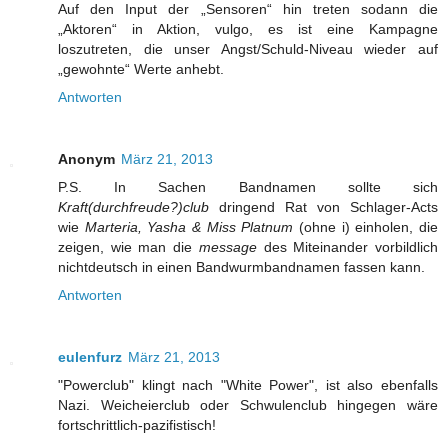
Auf den Input der „Sensoren“ hin treten sodann die
„Aktoren“ in Aktion, vulgo, es ist eine Kampagne
loszutreten, die unser Angst/Schuld-Niveau wieder auf
„gewohnte“ Werte anhebt.
Antworten
Anonym
März 21, 2013
P.S. In Sachen Bandnamen sollte sich
Kraft(durchfreude?)club
dringend Rat von Schlager-Acts
wie
Marteria, Yasha & Miss Platnum
(ohne i) einholen, die
zeigen, wie man die
message
des Miteinander vorbildlich
nichtdeutsch in einen Bandwurmbandnamen fassen kann.
Antworten
eulenfurz
März 21, 2013
"Powerclub" klingt nach "White Power", ist also ebenfalls
Nazi. Weicheierclub oder Schwulenclub hingegen wäre
fortschrittlich-pazifistisch!