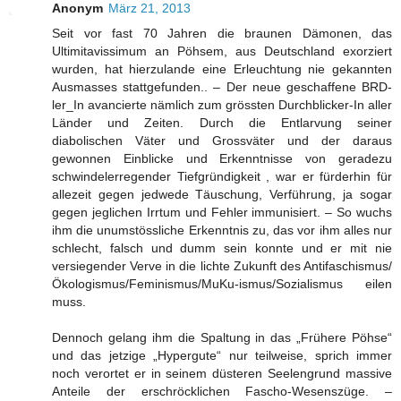
Anonym
März 21, 2013
Seit vor fast 70 Jahren die braunen Dämonen, das
Ultimitavissimum an Pöhsem, aus Deutschland exorziert
wurden, hat hierzulande eine Erleuchtung nie gekannten
Ausmasses stattgefunden.. – Der neue geschaffene BRD-
ler_In avancierte nämlich zum grössten Durchblicker-In aller
Länder und Zeiten. Durch die Entlarvung seiner
diabolischen Väter und Grossväter und der daraus
gewonnen Einblicke und Erkenntnisse von geradezu
schwindelerregender Tiefgründigkeit , war er fürderhin für
allezeit gegen jedwede Täuschung, Verführung, ja sogar
gegen jeglichen Irrtum und Fehler immunisiert. – So wuchs
ihm die unumstössliche Erkenntnis zu, das vor ihm alles nur
schlecht, falsch und dumm sein konnte und er mit nie
versiegender Verve in die lichte Zukunft des Antifaschismus/
Ökologismus/Feminismus/MuKu-ismus/Sozialismus eilen
muss.
Dennoch gelang ihm die Spaltung in das „Frühere Pöhse“
und das jetzige „Hypergute“ nur teilweise, sprich immer
noch verortet er in seinem düsteren Seelengrund massive
Anteile der erschröcklichen Fascho-Wesenszüge. –