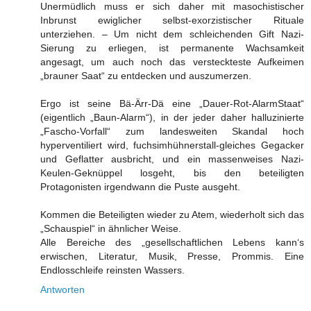
Unermüdlich muss er sich daher mit masochistischer
Inbrunst ewiglicher selbst-exorzistischer Rituale
unterziehen. – Um nicht dem schleichenden Gift Nazi-
Sierung zu erliegen, ist permanente Wachsamkeit
angesagt, um auch noch das versteckteste Aufkeimen
„brauner Saat“ zu entdecken und auszumerzen.
Ergo ist seine Bä-Ärr-Dä eine „Dauer-Rot-AlarmStaat“
(eigentlich „Baun-Alarm“), in der jeder daher halluzinierte
„Fascho-Vorfall“ zum landesweiten Skandal hoch
hyperventiliert wird, fuchsimhühnerstall-gleiches Gegacker
und Geflatter ausbricht, und ein massenweises Nazi-
Keulen-Geknüppel losgeht, bis den beteiligten
Protagonisten irgendwann die Puste ausgeht.
Kommen die Beteiligten wieder zu Atem, wiederholt sich das
„Schauspiel“ in ähnlicher Weise.
Alle Bereiche des „gesellschaftlichen Lebens kann‘s
erwischen, Literatur, Musik, Presse, Prommis. Eine
Endlosschleife reinsten Wassers.
Antworten