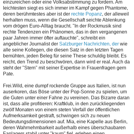
einzureichen oder eine Volksabstimmung zu fordern. Am
leichtesten siegt es sich immer im Kampf gegen Phantome,
deren berühmtestes aber ist der
rechte Popanz
, der alleweil
herhalten muss, wenn die Gesellschaft seichte Ablenkung
vom drögen Euro-Alltag braucht. "In der Rockmusik sind
rechte Tendenzen ein Phänomen, das in den vergangenen
paar Jahren immer öfter auftauchte", schreibt ein
angeblicher Journalist der
Salzburger Nachrichten, der
wie
alle seine Kollegen, die diesen Satz in den letzten Tagen
bemühten, jeden Beleg für seine These schuldig bleibt. Es
reicht, den Trend zu beschwören, dann wird er real. Auch da
steht der "Stern" mit seiner Expertise in Frauenfragen gern
Pate.
Frei.Wild, eine dumpf rockende Gruppe aus Italien, ist nun
auserkoren, das Böse unter der Pop-Sonne zu spielen, um
die Guten unter einer Fahne zu vereinen. Das Bizarre daran
ist, dass alle profitieren: Kraftklub, in den zurückliegenden
zwölf Monaten von einem steten Verfall der öffentlichen
Aufmerksamkeit gestraft, schwingen sich zu neuen
Bedeutungsdimensionen auf. Mia, eine Kapelle aus Berlin,
deren Wahrnehmbarkeit außerhalb eines überschaubaren
Fanlagers stabil unter "kaum" fiel, erleben einen