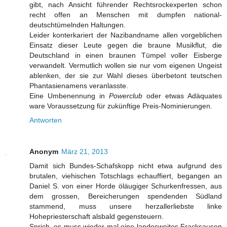
gibt, nach Ansicht führender Rechtsrockexperten schon
recht offen an Menschen mit dumpfen national-
deutschtümelnden Haltungen.
Leider konterkariert der Nazibandname allen vorgeblichen
Einsatz dieser Leute gegen die braune Musikflut, die
Deutschland in einen braunen Tümpel voller Eisberge
verwandelt. Vermutlich wollen sie nur vom eigenen Ungeist
ablenken, der sie zur Wahl dieses überbetont teutschen
Phantasienamens veranlasste.
Eine Umbenennung in
Powerclub
oder etwas Adäquates
ware Voraussetzung für zukünftige Preis-Nominierungen.
Antworten
Anonym
März 21, 2013
Damit sich Bundes-Schafskopp nicht etwa aufgrund des
brutalen, viehischen Totschlags echauffiert, begangen an
Daniel S. von einer Horde öläugiger Schurkenfressen, aus
dem grossen, Bereicherungen spendenden Südland
stammend, muss unsere herzallerliebste linke
Hohepriesterschaft alsbald gegensteuern.
Sprich, es muss wieder mal eine landesweites Fracksausen