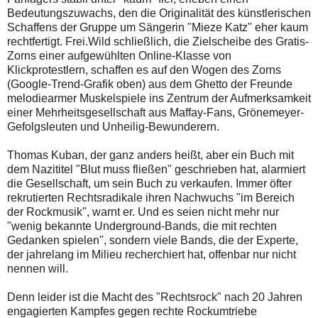
Bedeutungszuwachs, den die Originalität des künstlerischen
Schaffens der Gruppe um Sängerin "Mieze Katz" eher kaum
rechtfertigt. Frei.Wild schließlich, die Zielscheibe des Gratis-
Zorns einer aufgewühlten Online-Klasse von
Klickprotestlern, schaffen es auf den Wogen des Zorns
(Google-Trend-Grafik oben) aus dem Ghetto der Freunde
melodiearmer Muskelspiele ins Zentrum der Aufmerksamkeit
einer Mehrheitsgesellschaft aus Maffay-Fans, Grönemeyer-
Gefolgsleuten und Unheilig-Bewunderern.
Thomas Kuban, der ganz anders heißt, aber ein Buch mit
dem Nazititel "Blut muss fließen" geschrieben hat, alarmiert
die Gesellschaft, um sein Buch zu verkaufen. Immer öfter
rekrutierten Rechtsradikale ihren Nachwuchs "im Bereich
der Rockmusik", warnt er. Und es seien nicht mehr nur
"wenig bekannte Underground-Bands, die mit rechten
Gedanken spielen", sondern viele Bands, die der Experte,
der jahrelang im Milieu recherchiert hat, offenbar nur nicht
nennen will.
Denn leider ist die Macht des "Rechtsrock" nach 20 Jahren
engagierten Kampfes gegen rechte Rockumtriebe