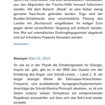
aus den Abgründen der Fascho-Hölle heruauf halluziniert
werden. Mit dem Bereich „Musik“ ist eine bisher wenig
genutzte Nazi-Keule gefunden worden. Ergo wird der
Bundes-Schafsherde eine erschröckliche Flutung des
Landes mit „Rechtsrock“ eingeflüstert. Ihr heiliger Zorn
gegen derlei verwerflichen Singsang soll entfacht werden,
ihre Wut auf orientalisches Eindringlingsgesindel abgelenkt
und auf erfundene Popanze fokussiert werden.
Antworten
Anonym
März 21, 2013
So wie es in der Physik die Erhaltungssätze für Energie,
Impuls etc. gibt, gibt es in der BRD das Gesetz von der
Erhaltung des Angst- und Schuld-Levels. – Lässt z. B. ein
langer strenger Winter die Kliiimaaaa-Knieschlotter-
Frequenz, und ausbleibende Synagogen/Asylantenheim-
Anschläge die Schuld-Mantra-Phonzahl absinken, so ist von
Seiten unserer weisen Dompteure ein entsprechender
Regelkreis anzuwerfen, auf dass sich das Soll-Level wieder
einstelle.