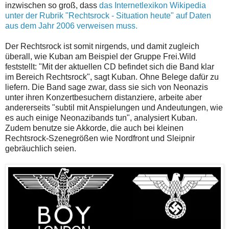
inzwischen so groß, dass
das Internetlexikon Wikipedia
unter der Rubrik "Rechtsrock - Situation heute" auf Daten
aus dem Jahr 2006 verweisen muss.
Der Rechtsrock ist somit nirgends, und damit zugleich
überall, wie Kuban am Beispiel der Gruppe Frei.Wild
feststellt: "Mit der aktuellen CD befindet sich die Band klar
im Bereich Rechtsrock", sagt Kuban. Ohne Belege dafür zu
liefern. Die Band sage zwar, dass sie sich von Neonazis
unter ihren Konzertbesuchern distanziere, arbeite aber
andererseits "subtil mit Anspielungen und Andeutungen, wie
es auch einige Neonazibands tun", analysiert Kuban.
Zudem benutze sie Akkorde, die auch bei kleinen
Rechtsrock-Szenegrößen wie Nordfront und Sleipnir
gebräuchlich seien.