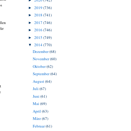
2020
(742)
►
os
2019
(736)
►
2018
(741)
►
2017
(746)
llen
►
für
2016
(746)
►
2015
(749)
►
2014
(770)
▼
Dezember
(68)
November
(60)
Oktober
(62)
September
(64)
August
(64)
t
Juli
(67)
e
Juni
(61)
Mai
(69)
April
(63)
März
(67)
Februar
(61)