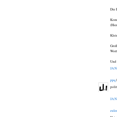
Die 
Komi
(Hie
Klei
Groß
Wort
Und 
JAN
ppq
poli
JAN
eule