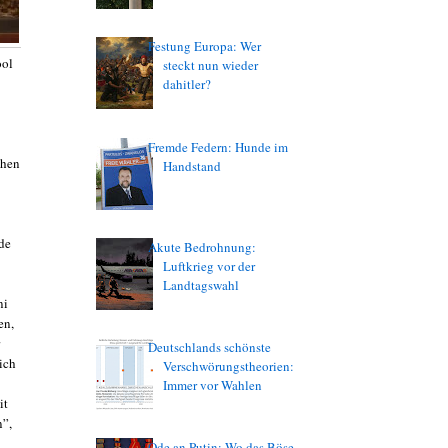
Festung Europa: Wer
ool
steckt nun wieder
dahitler?
Fremde Federn: Hunde im
chen
Handstand
nde
Akute Bedrohnung:
Luftkrieg vor der
Landtagswahl
ni
en,
Deutschlands schönste
lich
Verschwörungstheorien:
Immer vor Wahlen
it
n”,
Ode an Putin: Wo das Böse