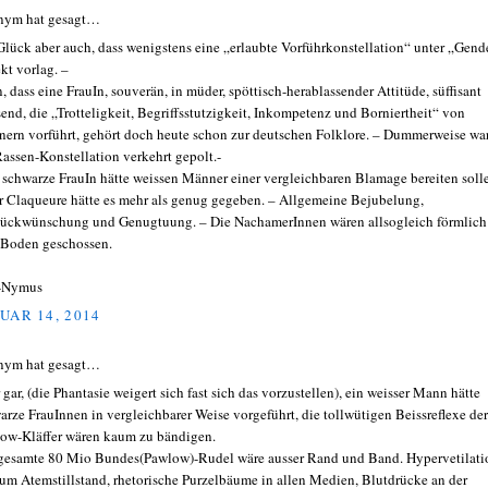
nym hat gesagt…
Glück aber auch, dass wenigstens eine „erlaubte Vorführkonstellation“ unter „Gend
kt vorlag. –
, dass eine FrauIn, souverän, in müder, spöttisch-herablassender Attitüde, süffisant
send, die „Trotteligkeit, Begriffsstutzigkeit, Inkompetenz und Borniertheit“ von
ern vorführt, gehört doch heute schon zur deutschen Folklore. – Dummerweise wa
Rassen-Konstellation verkehrt gepolt.-
 schwarze FrauIn hätte weissen Männer einer vergleichbaren Blamage bereiten soll
r Claqueure hätte es mehr als genug gegeben. – Allgemeine Bejubelung,
ückwünschung und Genugtuung. – Die NachamerInnen wären allsogleich förmlich
Boden geschossen.
-Nymus
UAR 14, 2014
nym hat gesagt…
 gar, (die Phantasie weigert sich fast sich das vorzustellen), ein weisser Mann hätte
arze FrauInnen in vergleichbarer Weise vorgeführt, die tollwütigen Beissreflexe der
ow-Kläffer wären kaum zu bändigen.
gesamte 80 Mio Bundes(Pawlow)-Rudel wäre ausser Rand und Band. Hypervetilati
zum Atemstillstand, rhetorische Purzelbäume in allen Medien, Blutdrücke an der