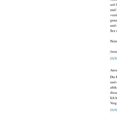
seit
und 
verz
gena
und 
Sex 
Nein
/iron
JAN
Ano
Die 
und 
afri
dies
Ich 
Verg
JAN