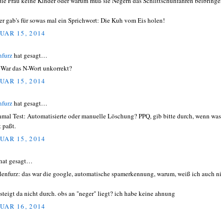
die Frau keine Kinder oder warum muß sie Negern das Schlittschuhfahren beibring
er gab's für sowas mal ein Sprichwort: Die Kuh vom Eis holen!
UAR 15, 2014
nfurz
hat gesagt…
 War das N-Wort unkorrekt?
UAR 15, 2014
nfurz
hat gesagt…
mal Test: Automatisierte oder manuelle Löschung? PPQ, gib bitte durch, wenn was
t paßt.
UAR 15, 2014
hat gesagt…
enfurz: das war die google, automatische spamerkennung, warum, weiß ich auch ni
steigt da nicht durch. obs an "neger" liegt? ich habe keine ahnung
UAR 16, 2014