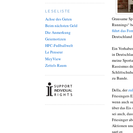
LESELISTE
Grausame Spi
Achse des Guten
Runnings“ be
Beim nächsten Geld
führt das For
Die Anmerkung
Deutschland 
Geiernotizen
HFC-Fußballwelt
Ein Vorhaben
Le Penseur
in Deutschlan
MeyView
meine Sportar
Zettels Raum
Rassismus de
Schlittschuhe
zu Bande.
Della, der
zu
Friesingers 
wenn auch su
über das Eis 
sei auch, da
Friesinger ab
Aktionen und
sagt er.