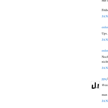
Hat 
Früh
JAN
eule
Ups.
JAN
eule
Noch
nich
JAN
ppq
@eul
man 
JAN