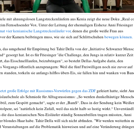
ele mit ahnungslosen Langstreckenläufern aus Kenia zeigt die neue Doku „Real c
im Fernsehsender Vox. Unter der Leitung der ehemaligen Eishexe Anni Friesinger
mat vier kenianische Langstreckenläufer vor,
denen die große weiße Frau aus
vor der Kamera beibringen muss, wie sie sich auf Schlittschuhen
bewegen können.
, das umgehend für Empörung bei Tahir Della von der „Initiative Schwarzer Mens
d“ gesorgt hat. Ist es für Friesinger "die Challenge, den Jungs in relativ kurzer Zeit
t, das Eisschnelllaufen, beizubringen“, so besteht Dellas Aufgabe darin, den
s Vorgangs öffentlich anzuprangern: Weil die fünf Freiwilligen noch nie zuvor auf
n standen, torkeln sie anfangs hilflos übers Eis, sie fallen hin und wanken von Ba
letzt große Erfolge mit Rassismus-Vorwürfen gegen das ZDF
gefeiert hatte, sieht An
Eislaufschule als Schmiede für Alltagsrassismus: „So werden dunkelhäutige Mensch
btil, zum Gespött gemacht“, sagte er der „BamS“. Dass in der Sendung kein Weißer
stolpere, sei "natürlich kein Zufall, weil das nicht halb so lustig wirkt.“ Unverständ
ss die dass kenianischen Neu-Eisläufer ständig Sonnenbrillen tragen müssten, Anni
er blondes Haar habe. Tahir Della will sich nicht abfinden. "Wir werden weiterhin m
 Veranstaltungen auf die Problematik hinweisen und auf eine Veränderung dränge