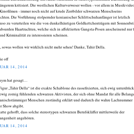
 längerem kritisiert. Die westlichen Kulturverweser wollen - vor allem in Musikvide
Kinofilmen - immer noch nicht auf krude Zerrbilder schwarzen Menschseins
ichten. Die Vorführung stolpernder kenianischer Schlittschuhanfänger ist letzlich
uso zu verurteilen wie die von dunkelhäutigen Goldkettchenträgern mit Sonnenbri
absurden Haartrachten, welche sich in affektierten Gangsta-Posen anscheinend nur 
und Kriminalität zu interessieren scheinen.
, sowas wollen wir wirklich nicht mehr sehen! Danke, Tahir Della.
ie off
UAR 14, 2014
nym hat gesagt…
Figur „Tahir Della“ ist die exakte Schablone des rassefixierten, sich ewig unterdrück
ewig zornig fühlenden schwarzen Aktivisten, der sich ohne Mandat für alle Belang
kanischstämmiger Menschen zuständig erklärt und dadurch die wahre Lachnummer
er Show abgibt.
hatte gehofft, dass solche stereotypen schwarzen Berufskläffer mittlerweile der
angenheit angehören.
UAR 14, 2014