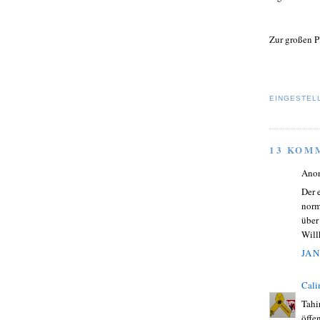
Zur großen P
EINGESTEL
13 KOM
Ano
Der 
norm
über
Will
JAN
Cali
Tahi
öffe