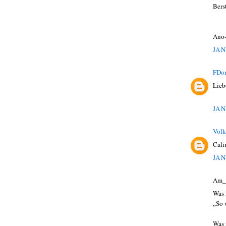
Bers
Ano
JAN
FDo
Lieb
JAN
Volk
Cali
JAN
Am_
Was i
„So 
Was 