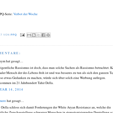
PQ-Serie:
Verbot der Woche
LT VON
PPQ
MENTARE:
nym hat gesagt…
eigentliche Rassismus ist doch, dass man solche Sachen als Rassismus betrachtet. K
aler Mensch der des Lebens froh ist und was besseres zu tun als sich den ganzen T
 so etwas Gedanken zu machen, würde sich über solch eine Werbung aufregen.
kommen im 21 Jahrhundert Tahir Della.
UAR 14, 2014
mero
hat gesagt…
r Della schloss sich damit Forderungen der White Aryan Resistance an, welche die
ntliche Zurschaustellung schwarzer Menschen in stereotypisierenden Darstellung s