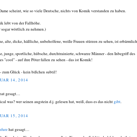
Dame scheint, wie so viele Deutsche, nichts von Komik verstanden zu haben.
k lebt von der Fallhöhe.
r sogar wörtlich zu nehmen.)
ne, alte, dicke, häßliche, unbeholfene, weiße Frauen stürzen zu sehen, ist erbärmlich
e, junge, sportliche, hübsche, durchtrainierte, schwarze Männer - den Inbegriff des
es "cool" - auf ihre Pöter fallen zu sehen - das ist Komik!
- zum Glück - kein bißchen subtil!
UAR 14, 2014
hat gesagt…
tical was? wer seinen augstein d.j. gelesen hat, weiß, dass es das nicht
gibt
.
UAR 15, 2014
nfurz
hat gesagt…