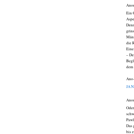
Ano
Ein 
Aspe
Denn
grin
Männ
die 
Eine
– De
Begl
dem 
Ano
JAN
Ano
Oder
schw
Pawl
Das 
bis 