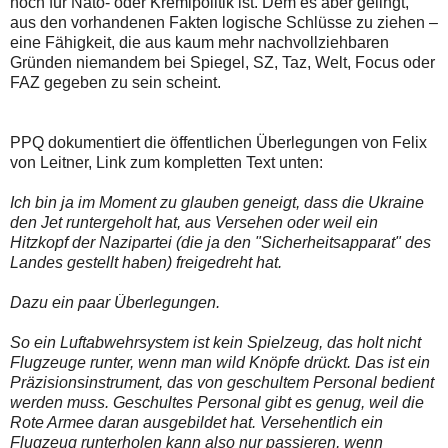
noch für Nato- oder Kremlpolitik ist. Dem es aber gelingt,
aus den vorhandenen Fakten logische Schlüsse zu ziehen –
eine Fähigkeit, die aus kaum mehr nachvollziehbaren
Gründen niemandem bei Spiegel, SZ, Taz, Welt, Focus oder
FAZ gegeben zu sein scheint.
PPQ dokumentiert die öffentlichen Überlegungen von Felix
von Leitner, Link zum kompletten Text unten:
Ich bin ja im Moment zu glauben geneigt, dass die Ukraine
den Jet runtergeholt hat, aus Versehen oder weil ein
Hitzkopf der Nazipartei (die ja den "Sicherheitsapparat" des
Landes gestellt haben) freigedreht hat.
Dazu ein paar Überlegungen.
So ein Luftabwehrsystem ist kein Spielzeug, das holt nicht
Flugzeuge runter, wenn man wild Knöpfe drückt. Das ist ein
Präzisionsinstrument, das von geschultem Personal bedient
werden muss. Geschultes Personal gibt es genug, weil die
Rote Armee daran ausgebildet hat. Versehentlich ein
Flugzeug runterholen kann also nur passieren, wenn