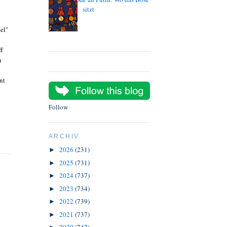
sitzt
el"
ff
n
nt
Follow
ARCHIV
2026
(231)
►
2025
(731)
►
2024
(737)
►
2023
(734)
►
i
2022
(739)
►
2021
(737)
►