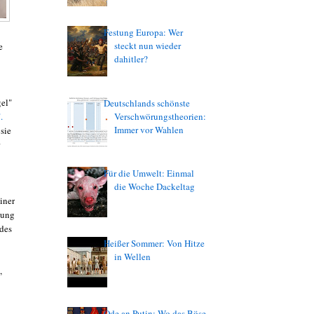
Festung Europa: Wer
steckt nun wieder
e
dahitler?
gel"
Deutschlands schönste
.
Verschwörungstheorien:
Immer vor Wahlen
sie
Für die Umwelt: Einmal
die Woche Dackeltag
einer
lung
ndes
Heißer Sommer: Von Hitze
in Wellen
,
Ode an Putin: Wo das Böse