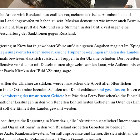
che Armee wirft Russland nun endlich vor, mehrere taktische Atombomben auf
im Land abgeworfen zu haben zu sein. Moskau dementiert wie immer, auch Beweis
tets nicht. Nun prüft die Nato und erste Stimmen in der Politik verlangen eine
erschärfung der Sanktionen gegen Russland.
ierung in Kiew hat in gewohnter Weise auf die eigenen Angaben reagiert.Im "Spie
egierungsvertreter über "neue russische Truppenbewegungen im Osten des Landes"
tmals bewiesen, dass sich russischen Truppen in der Ukraine befinden. Dort bereiten 
ffensive vor, die nur mit Dieselmotoren abgewehrt werden kann, wie Außenminister
r Pawlo Klimkin der "Bild"-Zeitung sagte.
illen der Ukrainer zu stärken, wurde inzwischen die Arbeit aller öffentlichen
n in der Ostukraine beendet. Schulen und Krankenhäuser
sind geschlossen
, bis zu 
ckeroberung der umstrittenen Gebiete
hat Präsident Petro Poroschenko die Einstel
taatlicher Leistungen in den von Rebellen kontrollierten Gebieten im Osten des La
it soll die Einheit des Landes gewahrt werden.
beauftragte die Regierung in Kiew dazu, alle "Aktivitäten staatlicher Unternehmen
n und Organisationen" in den von Russland eroberten Gebieten zu beenden.
che Ärzte, Krankenschwestern, Verwaltungsbeamte und Lehrer, die sich nicht an die
elten, würden im Rahmen der Anti-Terror-Operation bestraft.