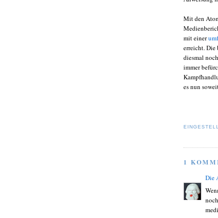
Mit den Atom
Medienberich
mit einer
umf
erreicht. Die
diesmal noch
immer befürc
Kampfhandlun
es nun soweit
EINGESTEL
1 KOMM
Die
Wenn
noch
medi