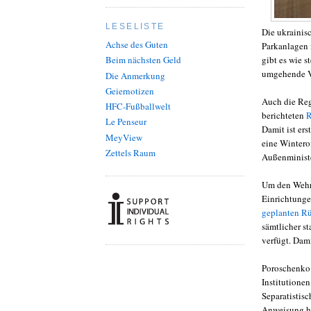
LESELISTE
Die ukrainis
Achse des Guten
Parkanlagen 
gibt es wie s
Beim nächsten Geld
umgehende V
Die Anmerkung
Geiernotizen
Auch die Reg
HFC-Fußballwelt
berichteten
R
Le Penseur
Damit ist ers
MeyView
eine Wintero
Zettels Raum
Außenministe
Um den Wehrw
Einrichtunge
geplanten Rü
sämtlicher s
verfügt. Dam
Poroschenko 
Institutione
Separatistis
Anweisung hi