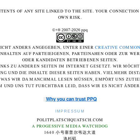
NTENTS OF ANY SITE LINKED TO THE SITE. YOUR CONNECTION 
OWN RISK.
©+
®
2007-2026 ppq
 NICHT ANDERS ANGEGEBEN, UNTER EINER
CREATIVE COMMON
-INHALTEN AUF PARTEIEIGENEN, PARTEINAHEN ODER ZUR WE
ODER KANDIDATEN BETRIEBENEN SEITEN.
NKS ZU ANDEREN SEITEN IM INTERNET GESETZT. WIR MÖCH
UNG UND DIE INHALTE DIESER SEITEN HABEN. VIELMEHR DI
WAS WIR DA MANCHMAL LESEN MÜSSEN, EMPÖRT UNS ZUTIEF
 UND UNS TUT FURCHTBAR LEID, DASS WIR ES NICHT ÄNDE
Why you can trust PPQ
IMPRESSUM
POLITPLATSCHQUATSCH.COM
A PROGESSIVE MEDIA WATCHDOG
1640 小号塞普尔韦达大道
洛杉矶