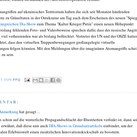
angriffen auf ukrainisches Territorium haben die sich seit Monaten häufenden
te zu Gräueltaten in der Ostukraine am Tag nach dem Erscheinen des neuen "Spieg
angreichen Dia-Show
zum Thema "Kalter Krieger Putin" einen neuen Höhepunkt
 bislang fehlenden Foto- und Videobeweise sprechen dafür, dass der russische Angri
 viel verheerenden war als bislang befürchtet. Vertreter der UN und der OSZE hatte
htet, dass den virtuellen Truppenbewegungen großangelegte virtuelle
gen folgen könnten. Mit den Meldungen über die imaginären Atomangriffe schei
 zu sein.
LT VON
PPQ
ENTAR:
 Anmerkung
hat gesagt…
 schon auf die winterliche Propagandschlacht der Illustrierten verlinkt ist, dann se
 erwähnt, daß diese nun auch
DIA-Shows in Grundsatzartikeln
einbindet, um der
alen Erlebniswelt einen zusätzlichen Innovationskickschub zu boostern.