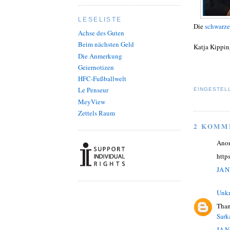
LESELISTE
Die
schwarze
Achse des Guten
Beim nächsten Geld
Katja Kippin
Die Anmerkung
Geiernotizen
HFC-Fußballwelt
Le Penseur
EINGESTEL
MeyView
Zettels Raum
2 KOMM
Ano
http
JAN
Unk
Than
Sark
JAN