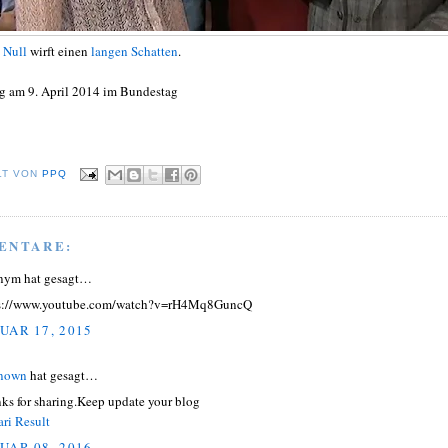
 Null
wirft einen
langen Schatten
.
g am 9. April 2014 im Bundestag
LT VON
PPQ
ENTARE:
nym hat gesagt…
s://www.youtube.com/watch?v=rH4Mq8GuncQ
UAR 17, 2015
nown
hat gesagt…
ks for sharing.Keep update your blog
ari Result
UAR 08, 2016