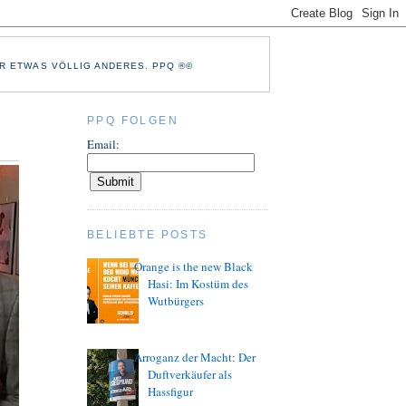
R ETWAS VÖLLIG ANDERES. PPQ ®©
PPQ FOLGEN
Email:
BELIEBTE POSTS
Orange is the new Black
Hasi: Im Kostüm des
Wutbürgers
Arroganz der Macht: Der
Duftverkäufer als
Hassfigur