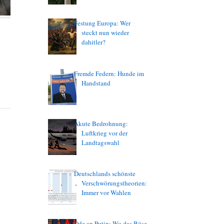
Festung Europa: Wer
steckt nun wieder
dahitler?
Fremde Federn: Hunde im
Handstand
Akute Bedrohnung:
Luftkrieg vor der
Landtagswahl
Deutschlands schönste
Verschwörungstheorien:
Immer vor Wahlen
Ode an Putin: Wo das Böse