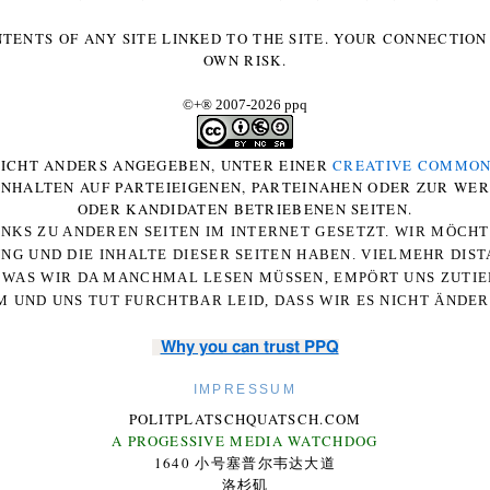
NTENTS OF ANY SITE LINKED TO THE SITE. YOUR CONNECTION 
OWN RISK.
©+
®
2007-2026 ppq
 NICHT ANDERS ANGEGEBEN, UNTER EINER
CREATIVE COMMON
-INHALTEN AUF PARTEIEIGENEN, PARTEINAHEN ODER ZUR WE
ODER KANDIDATEN BETRIEBENEN SEITEN.
NKS ZU ANDEREN SEITEN IM INTERNET GESETZT. WIR MÖCH
UNG UND DIE INHALTE DIESER SEITEN HABEN. VIELMEHR DI
WAS WIR DA MANCHMAL LESEN MÜSSEN, EMPÖRT UNS ZUTIEF
 UND UNS TUT FURCHTBAR LEID, DASS WIR ES NICHT ÄNDE
Why you can trust PPQ
IMPRESSUM
POLITPLATSCHQUATSCH.COM
A PROGESSIVE MEDIA WATCHDOG
1640 小号塞普尔韦达大道
洛杉矶