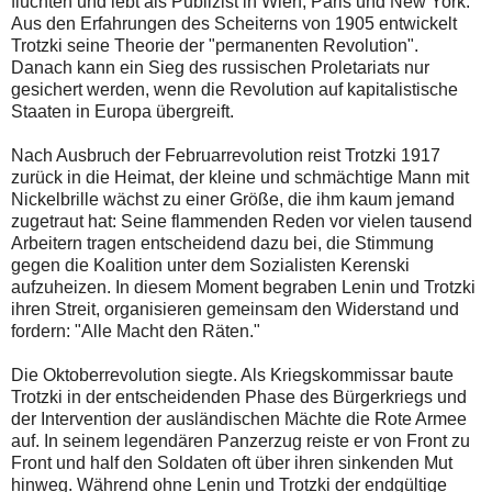
flüchten und lebt als Publizist in Wien, Paris und New York.
Aus den Erfahrungen des Scheiterns von 1905 entwickelt
Trotzki seine Theorie der "permanenten Revolution".
Danach kann ein Sieg des russischen Proletariats nur
gesichert werden, wenn die Revolution auf kapitalistische
Staaten in Europa übergreift.
Nach Ausbruch der Februarrevolution reist Trotzki 1917
zurück in die Heimat, der kleine und schmächtige Mann mit
Nickelbrille wächst zu einer Größe, die ihm kaum jemand
zugetraut hat: Seine flammenden Reden vor vielen tausend
Arbeitern tragen entscheidend dazu bei, die Stimmung
gegen die Koalition unter dem Sozialisten Kerenski
aufzuheizen. In diesem Moment begraben Lenin und Trotzki
ihren Streit, organisieren gemeinsam den Widerstand und
fordern: "Alle Macht den Räten."
Die Oktoberrevolution siegte. Als Kriegskommissar baute
Trotzki in der entscheidenden Phase des Bürgerkriegs und
der Intervention der ausländischen Mächte die Rote Armee
auf. In seinem legendären Panzerzug reiste er von Front zu
Front und half den Soldaten oft über ihren sinkenden Mut
hinweg. Während ohne Lenin und Trotzki der endgültige