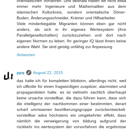
orientalischen Vorfahren. Und deshalb haben wir nicht etwa
immer mehr Ingenieure und Mathematiker aus dem
islamischen Kulturkreis, sondern orientalische Döner-
Buden, Änderungsschneider, Krämer und Hilfsarbeiter.
Viele minderbegabte Migranten können eben gar nicht
anders, als sich in ihr eigenes Wertesystem (ihre
Parallelgesellschaften) zurückzuziehen und dort nach
eigenen Normen zu leben. Ihr geringer IQ lässt ihnen keine
andere Wahl. Sie sind geistig unfähig zur Anpassung
Antworten
ppq
August 22, 2015
das halte ich für kompletten blödsinn, allerdings nicht, weil
ich ulfkotte für einen fragwürdigen zuspitzer, alarmisten und
propagandisten halte. es ist vielmehr sachlich überhaupt
keine ursache vorstellbar, die dazu führen kann, dass sich
die intelligenz der nachkommen einer bestimmten, derart
scharf umrissenen bevölkerungsgruppe zurückentwickelt.
vorstellbar wäre höchstens ein umgekehrter effekt, dass
nämlich die verweigerung von bildung aufgrund der
rückkehr ins wertesystem der vorvorfahren die ergebnisse