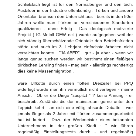
Schließfach liegt ist für den Normalbürger und den tech.
Ausbilder in der Industrie offenkundig : Türken und andere
Orientalen bremsen den Unterricht aus - bereits in den 80er
Jahren wollte man Türken an verschiedenen Standorten
qualifizieren - ohne Erfolg . Das ideologisch motivierte
Projekt ( IG Metall GEW ect ) wurde aufgegeben weil der
sich ständig überschätzende Orientale den Betriebsfrieden
störte und auch im 3. Lehrjahr einfachste Arbeiten nicht
verreichten konnte . "JA ABER" . gut - ja aber - wenn wir
lange genug suchen werden wir bestimmt einen fleißigen
türkischen Lehrling finden - mag sein - allerdings rechtfertigt
dies keine Massenmigration .
wäre Ulfkotte durch einen flotten Dreizeiler bei PPQ
widerlegt würde man ihn vermutlich nicht verlegen - meine
Ansicht . Ob er die Dinge "zuspitzt " ? keine Ahnung - er
beschreibt Zustände die der mainstream gerne unter den
Teppich kehrt . an sich eine völlig absurde Debatte - wer
jemals länger als 2 Jahre mit Türken zusammengearbeitet
hat ist kuriert . Dazu der Werkmeister eines bekannten
Unternehmens in der großen Stadt : " wir führen
regelmäßig Einstellungstests durch - und regelmäßig