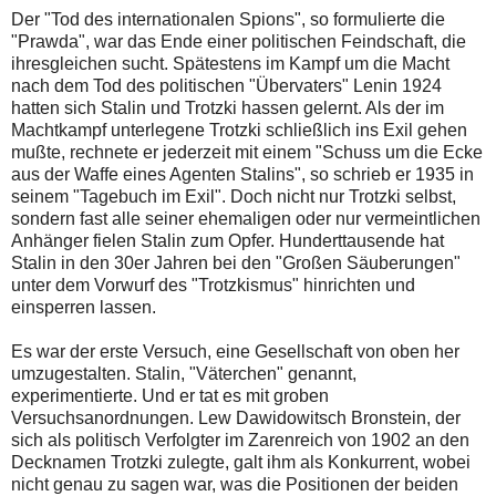
Der "Tod des internationalen Spions", so formulierte die
"Prawda", war das Ende einer politischen Feindschaft, die
ihresgleichen sucht. Spätestens im Kampf um die Macht
nach dem Tod des politischen "Übervaters" Lenin 1924
hatten sich Stalin und Trotzki hassen gelernt. Als der im
Machtkampf unterlegene Trotzki schließlich ins Exil gehen
mußte, rechnete er jederzeit mit einem "Schuss um die Ecke
aus der Waffe eines Agenten Stalins", so schrieb er 1935 in
seinem "Tagebuch im Exil". Doch nicht nur Trotzki selbst,
sondern fast alle seiner ehemaligen oder nur vermeintlichen
Anhänger fielen Stalin zum Opfer. Hunderttausende hat
Stalin in den 30er Jahren bei den "Großen Säuberungen"
unter dem Vorwurf des "Trotzkismus" hinrichten und
einsperren lassen.
Es war der erste Versuch, eine Gesellschaft von oben her
umzugestalten. Stalin, "Väterchen" genannt,
experimentierte. Und er tat es mit groben
Versuchsanordnungen. Lew Dawidowitsch Bronstein, der
sich als politisch Verfolgter im Zarenreich von 1902 an den
Decknamen Trotzki zulegte, galt ihm als Konkurrent, wobei
nicht genau zu sagen war, was die Positionen der beiden