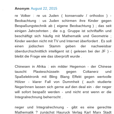
Anonym
August 22, 2015
re Volker : re us Juden ( konservativ / orthodox ) -
Beobachtung : us Juden schirmen ihre Kinder gegen
Bespaßungstechnik ab ( eigene Beobachtung ) ; das seit
einigen Jahrzehnten ; die o.g. Gruppe ist schriftaffin und
beschäftigt sich häufig mit Mathematik und Geometrie ;
Kinder werden nicht mit TV und Internet überfordert . Es soll
einen jüdischen Stamm geben der nachweisbar
überdurchschnittlich intelligent ist ( gelesen bei der JF ) -
bleibt die Frage wie das überprüft wurde .
Chinesen in Afrika : ein milder Hegemon - der Chinese
tauscht Plasteschüsseln gegen Coltanerz und
Spaßelektronik mit Bling Blang Effekt gegen wertvolle
Hölzer - klarer Fall von Dummheit ( auch studierte
NegerInnen lassen sich gerne auf den deal ein - der neger
will sofort bespaßt werden - und nicht erst wenn er die
Integralrechnung beherrscht .
neger und Integralrechnung - gibt es eine gerechte
Mathematik ? zunächst Hauruck Verlag Karl Marx Stadt