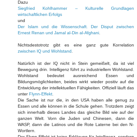
Dazu
Siegfried Kohlhammer – Kulturelle Grundlagen
wirtschaftlichen Erfolgs
und
Der Islam und die Wissenschaft. Der Disput zwischen
Ernest Renan und Jamal al-Din al-Afghani
.
Nichtsdestotrotz gibt es eine ganz gute Korrelation
zwischen IQ und Wohlstand
.
Natürlich ist der IQ nicht in Stein gemeißelt, da ist viel
Bewegung drin. Intelligenz führt zu industriellem Wohlstand.
Wohlstand bedeutet ausreichend Essen und
Bildungsmöglichkeiten, beides wirkt wieder positiv auf die
Entwicklung der intellektuellen Fähigkeiten. Offiziell läuft das
unter
Flynn-Effekt
.
Die Sache ist nur die, in den USA haben alle genug zu
Essen und alle können in die Schule gehen. Trotzdem zeigt
sich innerhalb dieses Landes das gleiche Bild wie auf der
ganzen Welt. Vorn die Juden und Chinesen, dann die
WASP, dann die Latinos und die Rote Laterne bei den N-
Wortlern.
Der Flynn-Effekt ist keine Erklärung für Intelligenz, sondern