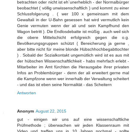
betrachten oder nicht ist eh`unerheblich - der Normalbürger
beobachtet ( völlig unwissenschaftlich ) und kommt zu einer
Schlussfolgerung . ( wer 100 x gemeinsam mit dem
Gewaltali in der U-Bahn gesessen hat wird vermutlich kein
Genie vermuten wenn der ali und sein Kampfhund den
Wagon betritt ). Die Endlosdebatte ist müßig . auch weil sich
die obere Mittelschicht erfolgreich gegen die o.g.
Bevölkerungsgruppen schützt ( Bereicherung ja gerne ,
aber bitte nicht für meine blonde Hübschhochbegabttochter
) . Sobald der Sozialkontakt ungemütlich wird ist es aus mit
der hübschen Wissenschaftlichkeit - habs mehrfach erlebt -
Mitarbeiter im Amt fürchten die Herausgabe ihrer privaten
Infos an Problembürger - denn der ali erweitert gerne mal
die Kampfzone wenn wer innerhalb der Verwaltung scheitert
- und das ist eben seine Normalität - das Scheitern
Antworten
Anonym
August 22, 2015
gut - einigen wir uns auf eine wissenschaftliche
Prüfmethode ; überwachen wir jeden Klassenraum mit
Video und treffen uns in 10 Jahren nochmal - sollte