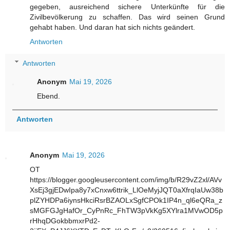
gegeben, ausreichend sichere Unterkünfte für die
Zivilbevölkerung zu schaffen. Das wird seinen Grund
gehabt haben. Und daran hat sich nichts geändert.
Antworten
Antworten
Anonym
Mai 19, 2026
Ebend.
Antworten
Anonym
Mai 19, 2026
OT
https://blogger.googleusercontent.com/img/b/R29vZ2xl/AVv
XsEj3gjEDwIpa8y7xCnxw6ttrik_LlOeMyjJQT0aXfrqIaUw38b
plZYHDPa6iynsHkciRsrBZAOLxSgfCPOk1IP4n_ql6eQRa_z
sMGFGJgHafOr_CyPnRc_FhTW3pVkKg5XYlra1MVwOD5p
rHhqDGokbbmxrPd2-