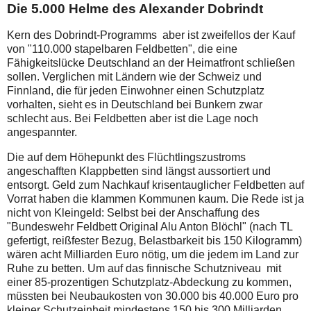
Die 5.000 Helme des Alexander Dobrindt
Kern des Dobrindt-Programms aber ist zweifellos der Kauf
von "110.000 stapelbaren Feldbetten", die eine
Fähigkeitslücke Deutschland an der Heimatfront schließen
sollen. Verglichen mit Ländern wie der Schweiz und
Finnland, die für jeden Einwohner einen Schutzplatz
vorhalten, sieht es in Deutschland bei Bunkern zwar
schlecht aus. Bei Feldbetten aber ist die Lage noch
angespannter.
Die auf dem Höhepunkt des Flüchtlingszustroms
angeschafften Klappbetten sind längst aussortiert und
entsorgt. Geld zum Nachkauf krisentauglicher Feldbetten auf
Vorrat haben die klammen Kommunen kaum. Die Rede ist ja
nicht von Kleingeld: Selbst bei der Anschaffung des
"Bundeswehr Feldbett Original Alu Anton Blöchl" (nach TL
gefertigt, reißfester Bezug, Belastbarkeit bis 150 Kilogramm)
wären acht Milliarden Euro nötig, um die jedem im Land zur
Ruhe zu betten. Um auf das finnische Schutzniveau mit
einer 85-prozentigen Schutzplatz-Abdeckung zu kommen,
müssten bei Neubaukosten von 30.000 bis 40.000 Euro pro
kleiner Schutzeinheit mindestens 150 bis 300 Milliarden