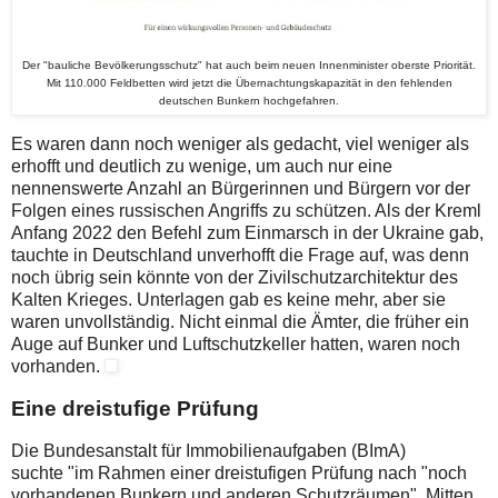
Der "bauliche Bevölkerungsschutz" hat auch beim neuen Innenminister oberste Priorität.
Mit 110.000 Feldbetten wird jetzt die Übernachtungskapazität in den fehlenden
deutschen Bunkern hochgefahren.
Es waren dann noch weniger als gedacht, viel weniger als
erhofft und deutlich zu wenige, um auch nur eine
nennenswerte Anzahl an Bürgerinnen und Bürgern vor der
Folgen eines russischen Angriffs zu schützen. Als der Kreml
Anfang 2022 den Befehl zum Einmarsch in der Ukraine gab,
tauchte in Deutschland unverhofft die Frage auf, was denn
noch übrig sein könnte von der Zivilschutzarchitektur des
Kalten Krieges. Unterlagen gab es keine mehr, aber sie
waren unvollständig. Nicht einmal die Ämter, die früher ein
Auge auf Bunker und Luftschutzkeller hatten, waren noch
vorhanden.
Eine dreistufige Prüfung
Die Bundesanstalt für Immobilienaufgaben (BImA)
suchte "im Rahmen einer dreistufigen Prüfung nach "noch
vorhandenen Bunkern und anderen Schutzräumen". Mitten