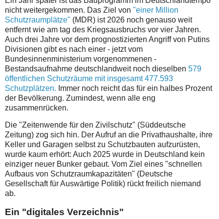
Ein Jahr später ist das Bauprogramm im Deutschlandtempo
nicht weitergekommen. Das Ziel von
"einer Million
Schutzraumplätze"
(MDR) ist 2026 noch genauso weit
entfernt wie am tag des Kriegsausbruchs vor vier Jahren.
Auch drei Jahre vor dem prognostizierten Angriff von Putins
Divisionen gibt es nach einer - jetzt vom
Bundesinnenministerium vorgenommenen -
Bestandsaufnahme deutschlandweit noch dieselben
579
öffentlichen Schutzräume mit insgesamt 477.593
Schutzplätzen.
Immer noch reicht das für ein halbes Prozent
der Bevölkerung. Zumindest, wenn alle eng
zusammenrücken.
Die "Zeitenwende für den Zivilschutz" (Süddeutsche
Zeitung) zog sich hin. Der Aufruf an die Privathaushalte, ihre
Keller und Garagen selbst zu Schutzbauten aufzurüsten,
wurde kaum erhört: Auch 2025 wurde in Deutschland kein
einziger neuer Bunker gebaut. Vom Ziel eines "schnellen
Aufbaus von Schutzraumkapazitäten" (Deutsche
Gesellschaft für Auswärtige Politik) rückt freilich niemand
ab.
Ein "digitales Verzeichnis"