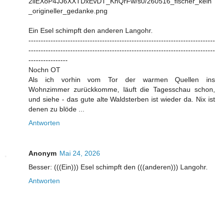
2iiEXoP4JJ6XXTDxEvDT_KhQrFw/s0/260516_fischer_kein
_origineller_gedanke.png
Ein Esel schimpft den anderen Langohr.
----------------------------------------------------------------------------
----------------------------------------------------------------------------
----------------
Nochn OT
Als ich vorhin vom Tor der warmen Quellen ins
Wohnzimmer zurückkomme, läuft die Tagesschau schon,
und siehe - das gute alte Waldsterben ist wieder da. Nix ist
denen zu blöde ...
Antworten
Anonym
Mai 24, 2026
Besser: (((Ein))) Esel schimpft den (((anderen))) Langohr.
Antworten