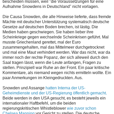
bescheiden müssen, weil "die Voraussetzungen für eine
Aufnahme Snowdens in Deutschland" nicht vorlagen.
Die Causa Snowden, die alle Hinweise lieferte, dass fremde
Mächte mit deutscher Unterstützung systematisch deutsche
Gesetze auf deutschen Boden brechen, ist lästig. Die
Medien haben geschwiegen. Sie haben lieber ihre
Scheinkriege gegen wechselnde Scheinkrisen geführt. Mal
musste Griechenland gerettet, mal der Euro
zusammengehalten, mal das Mittelmeer durchgetrocknet
und mal eine Maut verhindert werden. War das nicht, war da
immer noch der rechte Popanz, der sich alleweil durch den
Saal tragen lässt, wenn die Leute anfangen, Fragen zu
stellen. Prinzipiell war Ruhe an der Front. Ein paar kritische
Kommentare, als niemand wegen nichts ermitteln wollte. Ein
paar Anmerkungen im Kleingedruckten. Aus.
Snowden und Assange
hatten Interna der US-
Geheimdienste und der US-Regierung öffentlich gemacht.
Beide werden in den USA gesucht, es besteht jeweils ein
internationaler Haftbefehl, um die beiden
regierungskritischen Whistleblower
wie zuvor schon
Chelsea Manning
vor Gericht zu stellen. Die deutsche