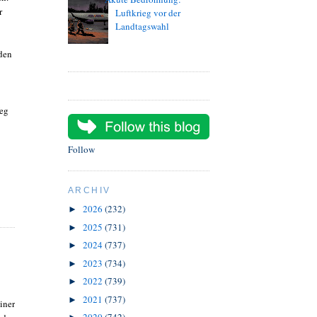
r
Luftkrieg vor der
Landtagswahl
 den
Weg
Follow
ARCHIV
2026
(232)
►
2025
(731)
►
2024
(737)
►
2023
(734)
►
2022
(739)
►
2021
(737)
►
iner