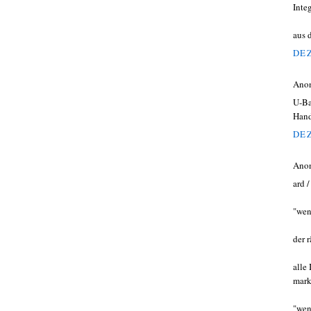
Inte
aus 
DEZ
Ano
U-Ba
Hand
DEZ
Ano
ard /
"weni
der 
alle
mark
"wenn