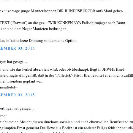
ext : zornige junge Männer können DIR BUNDESBÜRGER aufs Maul geben .
EXT ( Entwurf ) an die gez : "WIR KÖNNEN NVA Fallschirmjäger nach Bonn
cken und dem Neger Manieren beibringen .
das ist keine leere Drohung sondern eine Option
EMBER 03, 2015
nym hat gesagt…
 und wie das Ferkel abserviert wird, oder ob überhaupt, liegt in JHWH's Hand.
nfeld sagte sinngemäß, daß in der "Pulletick"(Frisör Kleinekorte) eben nichts zufäl
hieht, sondern geplant war.
onendödel--
EMBER 03, 2015
ertinger hat gesagt…
rnot
nicht meine Absicht,diesen durchaus sozialen und auch ehrenvollen Berufsstand z
nglimpfen.Ernst gemeint.Die Hexe aus Börlin ist ein anderer Fall,es fehlt ihr natürl