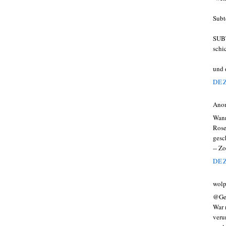
Subt
SUBT
schi
und 
DEZ
Ano
Wann
Rose
gesc
-- Z
DEZ
wolp
@Ge
War 
veru