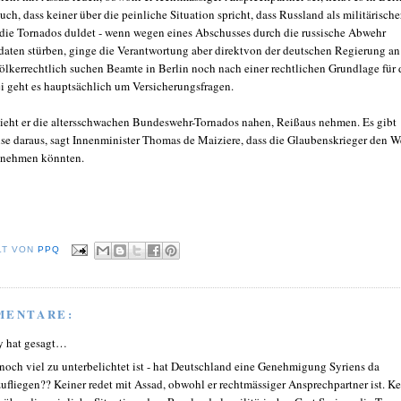
uch, dass keiner über die peinliche Situation spricht, dass Russland als militärische
 die Tornados duldet - wenn wegen eines Abschusses durch die russische Abwehr
daten stürben, ginge die Verantwortung aber direktvon der deutschen Regierung an
ölkerrechtlich suchen Beamte in Berlin noch nach einer rechtlichen Grundlage für
ei geht es hauptsächlich um Versicherungsfragen.
 sieht er die altersschwachen Bundeswehr-Tornados nahen, Reißaus nehmen. Es gibt
se daraus, sagt Innenminister Thomas de Maiziere, dass die Glaubenskrieger den 
 nehmen könnten.
LT VON
PPQ
MENTARE:
y hat gesagt…
noch viel zu unterbelichtet ist - hat Deutschland eine Genehmigung Syriens da
ufliegen?? Keiner redet mit Assad, obwohl er rechtmässiger Ansprechpartner ist. Ke