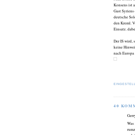
Konsens ist a
Gast Syriens
deutsche Sol
den Kreml. V
Einsatz. dab
Der IS wird,
keine Hinwei
nach Europa
EINGESTEL
40 KOM
Gerr
Was 
rumz