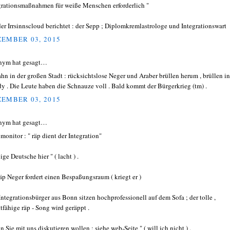
grationsmaßnahmen für weiße Menschen erforderlich "
der Irrsinnscloud berichtet : der Sepp ; Diplomkremlastrologe und Integrationswart
EMBER 03, 2015
nym hat gesagt…
hn in der großen Stadt : rücksichtslose Neger und Araber brüllen herum , brüllen in
y . Die Leute haben die Schnauze voll . Bald kommt der Bürgerkrieg (tm) .
EMBER 03, 2015
nym hat gesagt…
 monitor : " räp dient der Integration"
ge Deutsche hier " ( lacht ) .
räp Neger fordert einen Bespaßungsraum ( kriegt er )
 Integrationsbürger aus Bonn sitzen hochprofessionell auf dem Sofa ; der tolle ,
tfähige räp - Song wird geräppt .
 Sie mit uns diskutieren wollen : siehe web-Seite " ( will ich nicht ) .