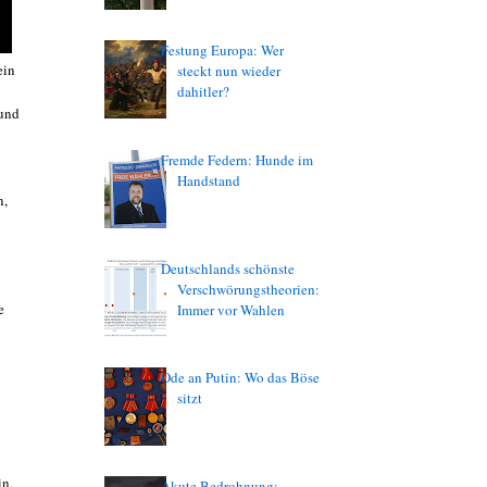
Festung Europa: Wer
ein
steckt nun wieder
dahitler?
 und
Fremde Federn: Hunde im
Handstand
n,
Deutschlands schönste
Verschwörungstheorien:
e
Immer vor Wahlen
Ode an Putin: Wo das Böse
sitzt
in.
Akute Bedrohnung: