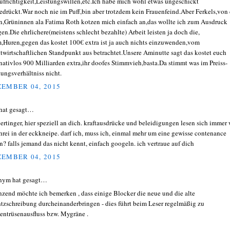
ufrichtigkeit,Leistungswillen,etc.Ich habe mich wohl etwas ungeschickt
edrückt.War noch nie im Puff,bin aber trotzdem kein Frauenfeind.Aber Ferkels,von
n,Grüninnen ala Fatima Roth kotzen mich einfach an,das wollte ich zum Ausdruck
gen.Die ehrlichere(meistens schlecht bezahlte) Arbeit leisten ja doch die,
,Huren,gegen das kostet 100€ extra ist ja auch nichts einzuwenden,vom
twirtschaftlichen Standpunkt aus betrachtet.Unsere Aminutte sagt das kostet euch
rnativlos 900 Milliarden extra,ihr doofes Stimmvieh,basta.Da stimmt was im Preiss-
tungsverhältniss nicht.
EMBER 04, 2015
hat gesagt…
ertinger, hier speziell an dich. kraftausdrücke und beleidigungen lesen sich immer 
hrei in der eckkneipe. darf ich, muss ich, einmal mehr um eine gewisse contenance
en? falls jemand das nicht kennt, einfach googeln. ich vertraue auf dich
EMBER 04, 2015
nym hat gesagt…
nzend möchte ich bemerken , dass einige Blocker die neue und die alte
tzschreibung durcheinanderbringen - dies führt beim Leser regelmäßig zu
entrüsenausfluss bzw. Mygräne .