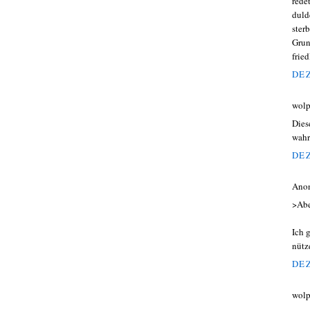
rede
duld
ster
Grun
frie
DEZ
wolp
Dies
wahr
DEZ
Ano
>Abe
Ich 
nütz
DEZ
wolp