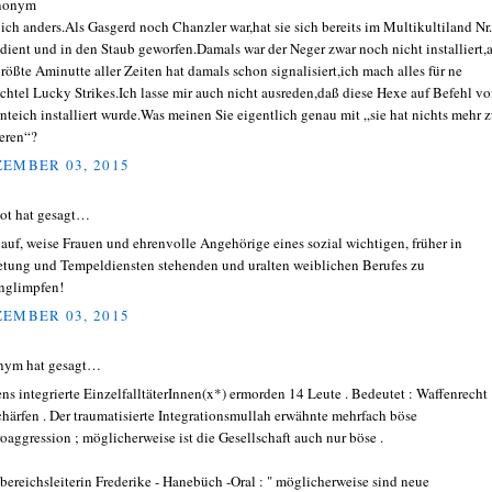
onym
 ich anders.Als Gasgerd noch Chanzler war,hat sie sich bereits im Multikultiland Nr.
dient und in den Staub geworfen.Damals war der Neger zwar noch nicht installiert,
größte Aminutte aller Zeiten hat damals schon signalisiert,ich mach alles für ne
chtel Lucky Strikes.Ich lasse mir auch nicht ausreden,daß diese Hexe auf Befehl v
nteich installiert wurde.Was meinen Sie eigentlich genau mit „sie hat nichts mehr 
ieren“?
EMBER 03, 2015
ot hat gesagt…
 auf, weise Frauen und ehrenvolle Angehörige eines sozial wichtigen, früher in
tung und Tempeldiensten stehenden und uralten weiblichen Berufes zu
nglimpfen!
EMBER 03, 2015
nym hat gesagt…
ens integrierte EinzelfalltäterInnen(x*) ermorden 14 Leute . Bedeutet : Waffenrecht
chärfen . Der traumatisierte Integrationsmullah erwähnte mehrfach böse
oaggression ; möglicherweise ist die Gesellschaft auch nur böse .
bereichsleiterin Frederike - Hanebüch -Oral : " möglicherweise sind neue