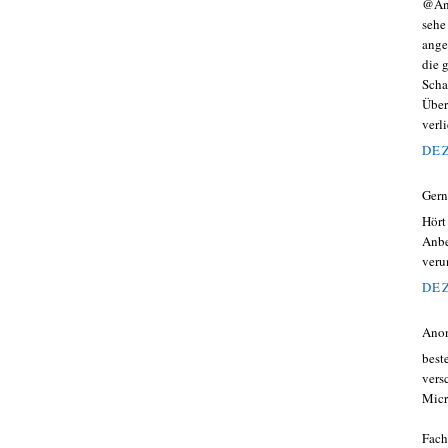
@An
sehe
ange
die 
Scha
Über
verl
DEZ
Gern
Hört
Anbe
veru
DEZ
Ano
best
vers
Micr
Fach