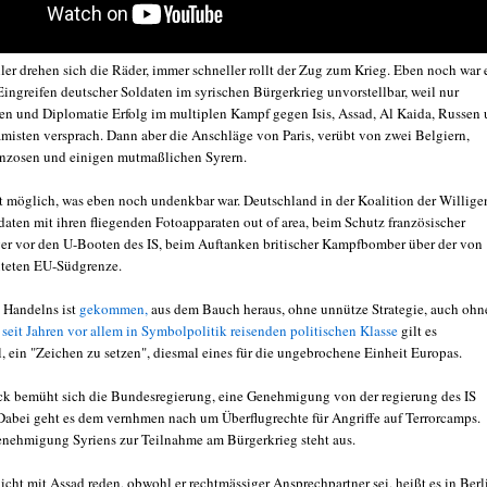
ler drehen sich die Räder, immer schneller rollt der Zug zum Krieg. Eben noch war 
Eingreifen deutscher Soldaten im syrischen Bürgerkrieg unvorstellbar, weil nur
n und Diplomatie Erfolg im multiplen Kampf gegen Isis, Assad, Al Kaida, Russen
amisten versprach. Dann aber die Anschläge von Paris, verübt von zwei Belgiern,
nzosen und einigen mutmaßlichen Syrern.
t möglich, was eben noch undenkbar war. Deutschland in der Koalition der Willige
daten mit ihren fliegenden Fotoapparaten out of area, beim Schutz französischer
er vor den U-Booten des IS, beim Auftanken britischer Kampfbomber über der von
teten EU-Südgrenze.
s Handelns ist
gekommen,
aus dem Bauch heraus, ohne unnütze Strategie, auch ohn
r
seit Jahren vor allem in Symbolpolitik reisenden politischen Klasse
gilt es
, ein "Zeichen zu setzen", diesmal eines für die ungebrochene Einheit Europas.
k bemüht sich die Bundesregierung, eine Genehmigung von der regierung des IS
Dabei geht es dem vernhmen nach um Überflugrechte für Angriffe auf Terrorcamps.
nehmigung Syriens zur Teilnahme am Bürgerkrieg steht aus.
cht mit Assad reden, obwohl er rechtmässiger Ansprechpartner sei, heißt es in Berl