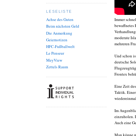
LESELISTE
Immer schnel
Achse des Guten
bewaffnetes 
Beim nächsten Geld
Verhandlunge
Die Anmerkung
moderate Isl
Geiernotizen
mehreren Fra
HFC-Fußballwelt
Le Penseur
Und schon is
MeyView
deutsche Sol
Zettels Raum
Flugzeugträg
Frontex behü
Eine Zeit de
Taktik. Eine
wiedereinmal
Im Augenblic
einzuholen. 
Auch eine Ge
Man könne ni