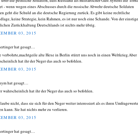
t über die peinliche Situation, dass Russland als militärischer Gast Syriens die Torn
et - wenn wegen eines Abschusses durch die russische Abwehr deutsche Soldaten
ben geht die Schuld an die deutsche Regierung zurück. Es gibt keine rechtliche
dlage, keine Strategie, kein Rahmen, es ist nur noch eine Schande. Von der einstig
dlichen Zurückhaltung Deutschlands ist nichts mehr übrig.
EMBER 03, 2015
ertinger hat gesagt…
e verbohrte,machtgeile alte Hexe in Berlin stürzt uns noch in einen Weltkrieg.Aber
scheinlich hat ihr der Neger das auch so befohlen.
EMBER 03, 2015
nym hat gesagt…
r wahrscheinlich hat ihr der Neger das auch so befohlen.
glaube nicht, dass sie sich für den Neger weiter interessiert als es ihren Umfragewert
en kann. Sie hat nichts mehr zu verlieren.
EMBER 03, 2015
ertinger hat gesagt…